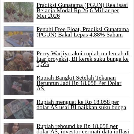
Pradiksi Gunatama (PGUN) Realisasi
Belanja Modal Rp 26,6 Miliar per
Mei 2026
Penuhi Free Float, Pradiksi Gunatama
(PGUN) Bakal Lepas 4,88% Saham
Perry Warjiyo akui rupiah melemah di
luar proyeksi, BI kerek suku bunga ke
5,5%
Rupiah Bangkit Setelah Tekanan
Beruntun Jadi Rp 18.058 Per Dolar
AS,
Rupiah menguat ke Rp 18.058 per
dolar AS usai BI naikkan suku bunga
Rupiah rebound ke Rp 18.058 per
dolar AS, investor cermati data inflasi