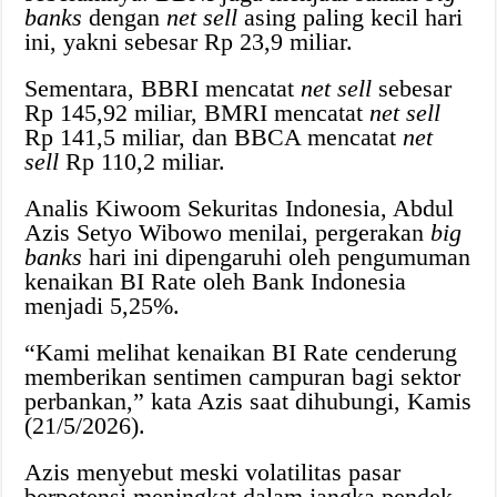
banks
dengan
net sell
asing paling kecil hari
ini, yakni sebesar Rp 23,9 miliar.
Sementara, BBRI mencatat
net sell
sebesar
Rp 145,92 miliar, BMRI mencatat
net sell
Rp 141,5 miliar, dan BBCA mencatat
net
sell
Rp 110,2 miliar.
Analis Kiwoom Sekuritas Indonesia, Abdul
Azis Setyo Wibowo menilai, pergerakan
big
banks
hari ini dipengaruhi oleh pengumuman
kenaikan BI Rate oleh Bank Indonesia
menjadi 5,25%.
“Kami melihat kenaikan BI Rate cenderung
memberikan sentimen campuran bagi sektor
perbankan,” kata Azis saat dihubungi, Kamis
(21/5/2026).
Azis menyebut meski volatilitas pasar
berpotensi meningkat dalam jangka pendek,