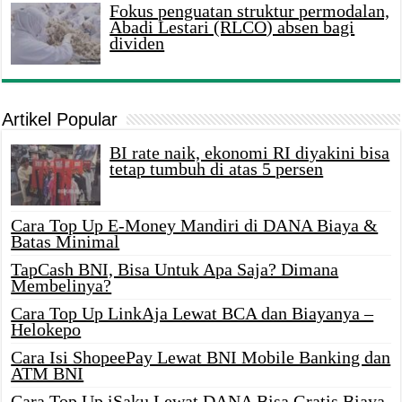
Fokus penguatan struktur permodalan,
Abadi Lestari (RLCO) absen bagi
dividen
Artikel Popular
BI rate naik, ekonomi RI diyakini bisa
tetap tumbuh di atas 5 persen
Cara Top Up E-Money Mandiri di DANA Biaya &
Batas Minimal
TapCash BNI, Bisa Untuk Apa Saja? Dimana
Membelinya?
Cara Top Up LinkAja Lewat BCA dan Biayanya –
Helokepo
Cara Isi ShopeePay Lewat BNI Mobile Banking dan
ATM BNI
Cara Top Up iSaku Lewat DANA Bisa Gratis Biaya