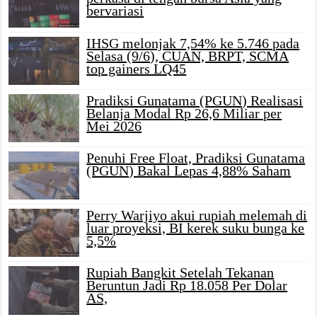
bervariasi
IHSG melonjak 7,54% ke 5.746 pada
Selasa (9/6), CUAN, BRPT, SCMA
top gainers LQ45
Pradiksi Gunatama (PGUN) Realisasi
Belanja Modal Rp 26,6 Miliar per
Mei 2026
Penuhi Free Float, Pradiksi Gunatama
(PGUN) Bakal Lepas 4,88% Saham
Perry Warjiyo akui rupiah melemah di
luar proyeksi, BI kerek suku bunga ke
5,5%
Rupiah Bangkit Setelah Tekanan
Beruntun Jadi Rp 18.058 Per Dolar
AS,