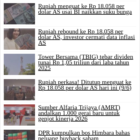
Rupiah menguat ke Rp 18.058 per
dolar AS usai BI naikkan suku bunga
Rupiah rebound ke Rp 18.058 per
dolar AS, investor cermati data inflasi
AS
Tower Bersama (TBIG) tebar dividen
tunai Rp 1,05 triliun dari laba tahun
2025
Rupiah perkasa! Ditutup menguat ke
Rp 18.058 per dolar AS hari ini (9/6)
Sumber Alfaria Trijaya (AMRT)
andalkan 1.000 gerai baru untuk
genjot kinerja 2026
DPR kumpulkan bos Himbara bahas
peluang buyback saham