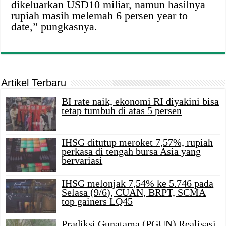
dikeluarkan USD10 miliar, namun hasilnya
rupiah masih melemah 6 persen year to
date,” pungkasnya.
Artikel Terbaru
BI rate naik, ekonomi RI diyakini bisa
tetap tumbuh di atas 5 persen
IHSG ditutup meroket 7,57%, rupiah
perkasa di tengah bursa Asia yang
bervariasi
IHSG melonjak 7,54% ke 5.746 pada
Selasa (9/6), CUAN, BRPT, SCMA
top gainers LQ45
Pradiksi Gunatama (PGUN) Realisasi