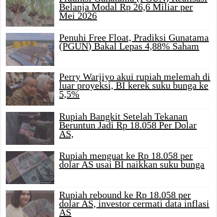
Belanja Modal Rp 26,6 Miliar per
Mei 2026
Penuhi Free Float, Pradiksi Gunatama
(PGUN) Bakal Lepas 4,88% Saham
Perry Warjiyo akui rupiah melemah di
luar proyeksi, BI kerek suku bunga ke
5,5%
Rupiah Bangkit Setelah Tekanan
Beruntun Jadi Rp 18.058 Per Dolar
AS,
Rupiah menguat ke Rp 18.058 per
dolar AS usai BI naikkan suku bunga
Rupiah rebound ke Rp 18.058 per
dolar AS, investor cermati data inflasi
AS