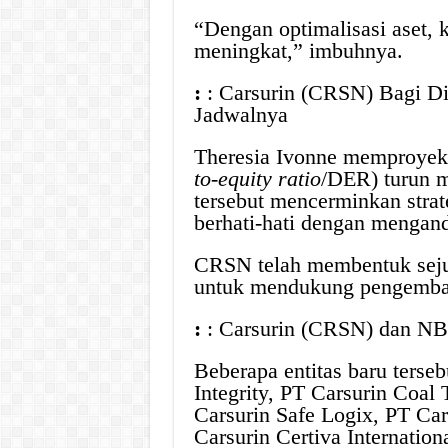
“Dengan optimalisasi aset, 
meningkat,” imbuhnya.
:
: Carsurin (CRSN) Bagi D
Jadwalnya
Theresia Ivonne memproyeksi
to-equity ratio
/DER) turun m
tersebut mencerminkan strat
berhati-hati dengan mengand
CRSN telah membentuk seju
untuk mendukung pengemban
:
: Carsurin (CRSN) dan NBR
Beberapa entitas baru terseb
Integrity, PT Carsurin Coal 
Carsurin Safe Logix, PT Car
Carsurin Certiva Internationa