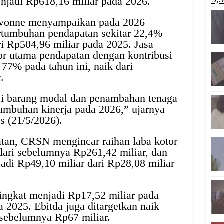
jadi Rp618,16 miliar pada 2026.
 Ivonne menyampaikan pada 2026
tumbuhan pendapatan sekitar 22,4%
i Rp504,96 miliar pada 2025. Jasa
or utama pendapatan dengan kontribusi
 77% pada tahun ini, naik dari
.
si barang modal dan penambahan tenaga
umbuhan kinerja pada 2026,” ujarnya
s (21/5/2026).
tan, CRSN mengincar raihan laba kotor
dari sebelumnya Rp261,42 miliar, dan
adi Rp49,10 miliar dari Rp28,08 miliar
ingkat menjadi Rp17,52 miliar pada
a 2025. Ebitda juga ditargetkan naik
 sebelumnya Rp67 miliar.