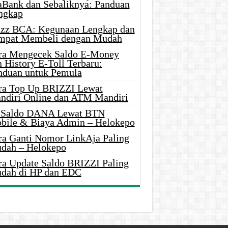
aBank dan Sebaliknya: Panduan
ngkap
azz BCA: Kegunaan Lengkap dan
mpat Membeli dengan Mudah
ra Mengecek Saldo E-Money
 History E-Toll Terbaru:
nduan untuk Pemula
ra Top Up BRIZZI Lewat
ndiri Online dan ATM Mandiri
i Saldo DANA Lewat BTN
bile & Biaya Admin – Helokepo
ra Ganti Nomor LinkAja Paling
dah – Helokepo
ra Update Saldo BRIZZI Paling
dah di HP dan EDC