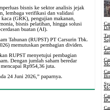
mperluas bisnis ke sektor analisis jejak
, lembaga verifikasi dan validasi
ah kaca (GRK), pengujian makanan,
monia, bisnis pelatihan, hingga solusi
Ca
DA
ecerdasan buatan (AI).
Ta
m Tahunan (RUPST) PT Carsurin Tbk.
Sa
026) memutuskan pembagian dividen.
Ca
da
ikan RUPST menyetujui pembagian
Ca
aham. Dengan jumlah saham beredar
Mo
n mencapai Rp954,36 juta.
Ca
da 24 Juni 2026,” paparnya.
Bi
Sy
Mo
Ca
BC
Ca