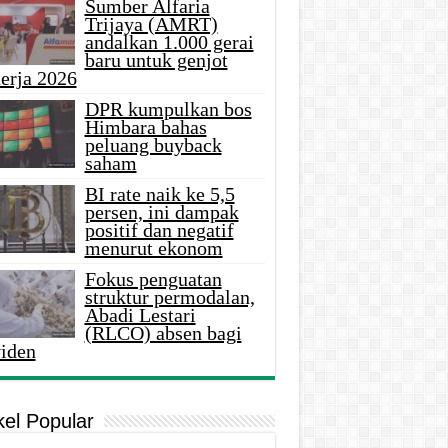
Sumber Alfaria
Trijaya (AMRT)
andalkan 1.000 gerai
baru untuk genjot
erja 2026
DPR kumpulkan bos
Himbara bahas
peluang buyback
saham
BI rate naik ke 5,5
persen, ini dampak
positif dan negatif
menurut ekonom
Fokus penguatan
struktur permodalan,
Abadi Lestari
(RLCO) absen bagi
viden
kel Popular