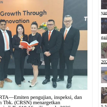
yan
ga
20
TA—Emiten pengujian, inspeksi, dan
rin Tbk. (CRSN) menargetkan
5,