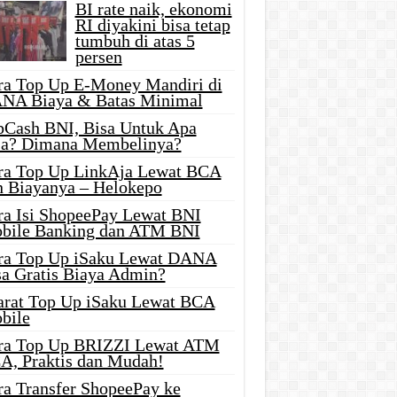
BI rate naik, ekonomi
RI diyakini bisa tetap
tumbuh di atas 5
persen
ra Top Up E-Money Mandiri di
NA Biaya & Batas Minimal
pCash BNI, Bisa Untuk Apa
ja? Dimana Membelinya?
ra Top Up LinkAja Lewat BCA
n Biayanya – Helokepo
ra Isi ShopeePay Lewat BNI
bile Banking dan ATM BNI
ra Top Up iSaku Lewat DANA
sa Gratis Biaya Admin?
arat Top Up iSaku Lewat BCA
bile
ra Top Up BRIZZI Lewat ATM
A, Praktis dan Mudah!
ra Transfer ShopeePay ke