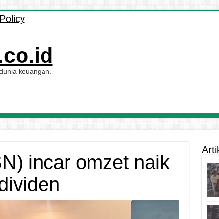
Policy
co.id
 dunia keuangan.
Arti
N) incar omzet naik
dividen