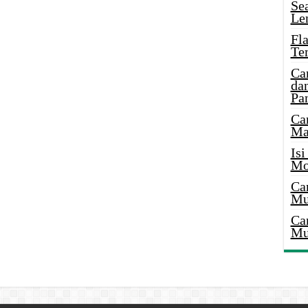
Se
Le
Fl
Te
Ca
dan
Pa
Ca
Ma
Is
Mo
Ca
Mu
Ca
Mu