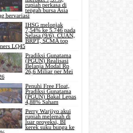
rupiah perkasa di
tengah bursa Asia
g bervariasi
IHSG melonjak
7,54% ke 5.746 pada
Selasa (9/6), CUAN,
BRPT, SCMA top
iners LQ45
Pradiksi Gunatama
(PGUN) Realisasi
Belanja Modal Rp
26,6 Miliar per Mei
26
Penuhi Free Float,
Pradiksi Gunatama
(PGUN) Bakal Lepas
4,88% Saham
Perry Warjiyo akui
rupiah melemah di
luar proyeksi, BI
kerek suku bunga ke
5%