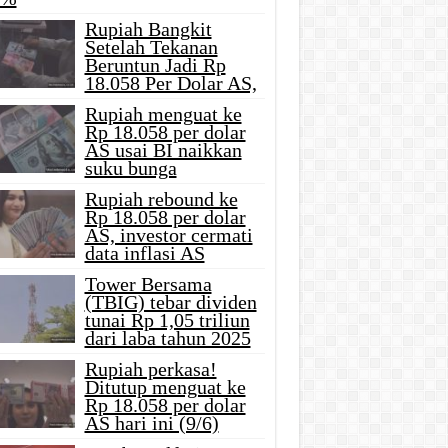
Rupiah Bangkit
Setelah Tekanan
Beruntun Jadi Rp
18.058 Per Dolar AS,
Rupiah menguat ke
Rp 18.058 per dolar
AS usai BI naikkan
suku bunga
Rupiah rebound ke
Rp 18.058 per dolar
AS, investor cermati
data inflasi AS
Tower Bersama
(TBIG) tebar dividen
tunai Rp 1,05 triliun
dari laba tahun 2025
Rupiah perkasa!
Ditutup menguat ke
Rp 18.058 per dolar
AS hari ini (9/6)