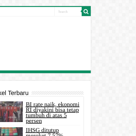
kel Terbaru
BI rate naik, ekonomi
RI diyakini bisa tetap
tumbuh di atas 5
persen
IHSG ditutup
meroket 7,57%,