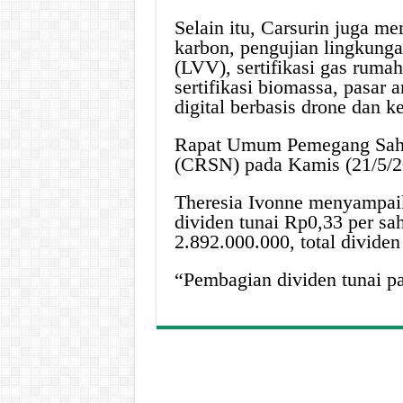
Selain itu, Carsurin juga me
karbon, pengujian lingkungan
(LVV), sertifikasi gas rum
sertifikasi biomassa, pasar a
digital berbasis drone dan k
Rapat Umum Pemegang Saha
(CRSN) pada Kamis (21/5/2
Theresia Ivonne menyampa
dividen tunai Rp0,33 per s
2.892.000.000, total divide
“Pembagian dividen tunai pa