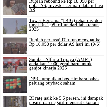
Rupiah rebound ke Rp 18.058 per
dolar AS, investor cermati data inflasi
AS
Tower Bersama (TBIG) tebar dividen
tunai Rp 1,05 triliun dari laba tahun
2025
Rupiah perkasa! Ditutup menguat ke
Rp 18.058 per dolar AS hari ini (9/6)
Sumber Alfaria Trijaya (AMRT)
andalkan 1.000 gerai baru untuk
genjot kinerja 2026
DPR kumpulkan bos Himbara bahas
peluang buyback saham
BI rate naik ke 5,5 persen, ini dampak
positif dan negatif menurut ekonom