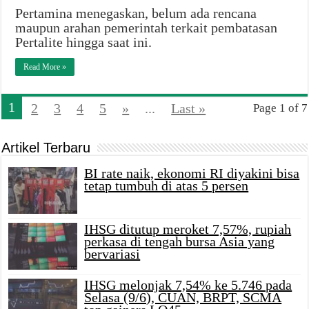
Pertamina menegaskan, belum ada rencana
maupun arahan pemerintah terkait pembatasan
Pertalite hingga saat ini.
Read More »
1
2
3
4
5
»
...
Last »
Page 1 of 7
Artikel Terbaru
BI rate naik, ekonomi RI diyakini bisa
tetap tumbuh di atas 5 persen
IHSG ditutup meroket 7,57%, rupiah
perkasa di tengah bursa Asia yang
bervariasi
IHSG melonjak 7,54% ke 5.746 pada
Selasa (9/6), CUAN, BRPT, SCMA