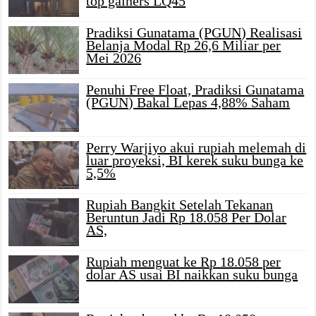
top gainers LQ45
Pradiksi Gunatama (PGUN) Realisasi
Belanja Modal Rp 26,6 Miliar per
Mei 2026
Penuhi Free Float, Pradiksi Gunatama
(PGUN) Bakal Lepas 4,88% Saham
Perry Warjiyo akui rupiah melemah di
luar proyeksi, BI kerek suku bunga ke
5,5%
Rupiah Bangkit Setelah Tekanan
Beruntun Jadi Rp 18.058 Per Dolar
AS,
Rupiah menguat ke Rp 18.058 per
dolar AS usai BI naikkan suku bunga