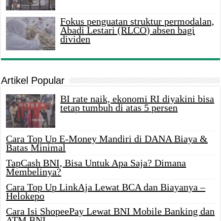
Fokus penguatan struktur permodalan,
Abadi Lestari (RLCO) absen bagi
dividen
Artikel Popular
BI rate naik, ekonomi RI diyakini bisa
tetap tumbuh di atas 5 persen
Cara Top Up E-Money Mandiri di DANA Biaya &
Batas Minimal
TapCash BNI, Bisa Untuk Apa Saja? Dimana
Membelinya?
Cara Top Up LinkAja Lewat BCA dan Biayanya –
Helokepo
Cara Isi ShopeePay Lewat BNI Mobile Banking dan
ATM BNI