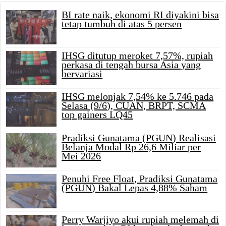
BI rate naik, ekonomi RI diyakini bisa
tetap tumbuh di atas 5 persen
IHSG ditutup meroket 7,57%, rupiah
perkasa di tengah bursa Asia yang
bervariasi
IHSG melonjak 7,54% ke 5.746 pada
Selasa (9/6), CUAN, BRPT, SCMA
top gainers LQ45
Pradiksi Gunatama (PGUN) Realisasi
Belanja Modal Rp 26,6 Miliar per
Mei 2026
Penuhi Free Float, Pradiksi Gunatama
(PGUN) Bakal Lepas 4,88% Saham
Perry Warjiyo akui rupiah melemah di