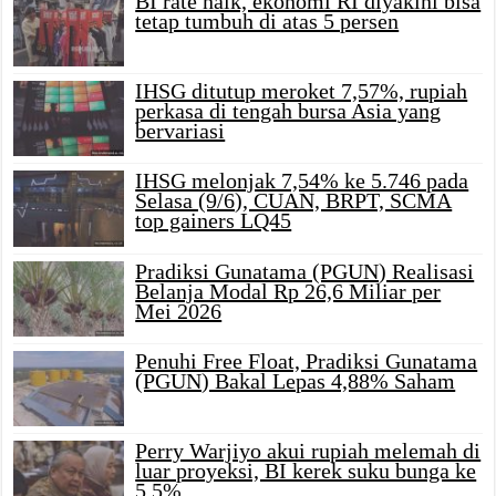
BI rate naik, ekonomi RI diyakini bisa
tetap tumbuh di atas 5 persen
IHSG ditutup meroket 7,57%, rupiah
perkasa di tengah bursa Asia yang
bervariasi
IHSG melonjak 7,54% ke 5.746 pada
Selasa (9/6), CUAN, BRPT, SCMA
top gainers LQ45
Pradiksi Gunatama (PGUN) Realisasi
Belanja Modal Rp 26,6 Miliar per
Mei 2026
Penuhi Free Float, Pradiksi Gunatama
(PGUN) Bakal Lepas 4,88% Saham
Perry Warjiyo akui rupiah melemah di
luar proyeksi, BI kerek suku bunga ke
5,5%