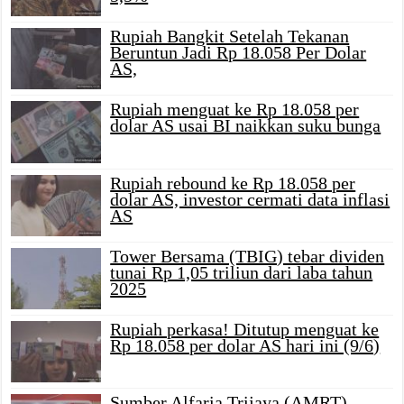
Rupiah Bangkit Setelah Tekanan
Beruntun Jadi Rp 18.058 Per Dolar
AS,
Rupiah menguat ke Rp 18.058 per
dolar AS usai BI naikkan suku bunga
Rupiah rebound ke Rp 18.058 per
dolar AS, investor cermati data inflasi
AS
Tower Bersama (TBIG) tebar dividen
tunai Rp 1,05 triliun dari laba tahun
2025
Rupiah perkasa! Ditutup menguat ke
Rp 18.058 per dolar AS hari ini (9/6)
Sumber Alfaria Trijaya (AMRT)