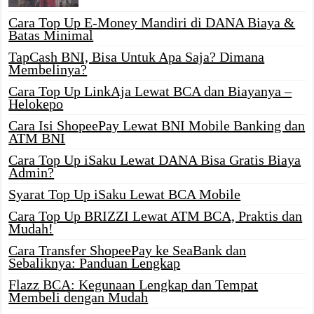
Cara Top Up E-Money Mandiri di DANA Biaya &
Batas Minimal
TapCash BNI, Bisa Untuk Apa Saja? Dimana
Membelinya?
Cara Top Up LinkAja Lewat BCA dan Biayanya –
Helokepo
Cara Isi ShopeePay Lewat BNI Mobile Banking dan
ATM BNI
Cara Top Up iSaku Lewat DANA Bisa Gratis Biaya
Admin?
Syarat Top Up iSaku Lewat BCA Mobile
Cara Top Up BRIZZI Lewat ATM BCA, Praktis dan
Mudah!
Cara Transfer ShopeePay ke SeaBank dan
Sebaliknya: Panduan Lengkap
Flazz BCA: Kegunaan Lengkap dan Tempat
Membeli dengan Mudah