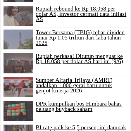
Rupiah rebound ke Rp 18.058 per
dolar AS, investor cermati data inflasi
AS
Tower Bersama (TBIG) tebar dividen
tunai Rp 1,05 triliun dari laba tahun
2025
Rupiah perkasa! Ditutup menguat ke
Rp 18.058 per dolar AS hari ini (9/6)
Sumber Alfaria Trijaya (AMRT)
andalkan 1.000 gerai baru untuk
genjot kinerja 2026
DPR kumpulkan bos Himbara bahas
peluang buyback saham
BI rate naik ke 5,5 persen, ini dampak