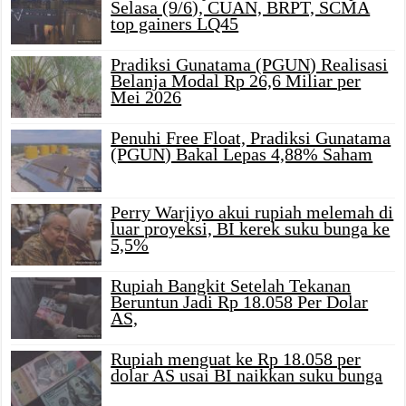
Selasa (9/6), CUAN, BRPT, SCMA
top gainers LQ45
Pradiksi Gunatama (PGUN) Realisasi
Belanja Modal Rp 26,6 Miliar per
Mei 2026
Penuhi Free Float, Pradiksi Gunatama
(PGUN) Bakal Lepas 4,88% Saham
Perry Warjiyo akui rupiah melemah di
luar proyeksi, BI kerek suku bunga ke
5,5%
Rupiah Bangkit Setelah Tekanan
Beruntun Jadi Rp 18.058 Per Dolar
AS,
Rupiah menguat ke Rp 18.058 per
dolar AS usai BI naikkan suku bunga