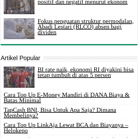
positif dan negatif menurut ekonom
Fokus penguatan struktur permodalan,
Abadi Lestari (RLCO) absen bagi
dividen
Artikel Popular
BI rate naik, ekonomi RI diyakini bisa
tetap tumbuh di atas 5 persen
Cara Top Up E-Money Mandiri di DANA Biaya &
Batas Minimal
TapCash BNI, Bisa Untuk Apa Saja? Dimana
Membelinya?
Cara Top Up LinkAja Lewat BCA dan Biayanya –
Helokepo