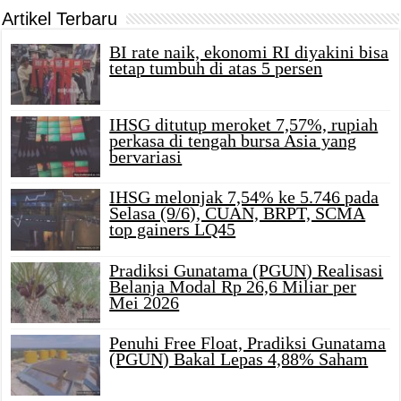
Artikel Terbaru
BI rate naik, ekonomi RI diyakini bisa
tetap tumbuh di atas 5 persen
IHSG ditutup meroket 7,57%, rupiah
perkasa di tengah bursa Asia yang
bervariasi
IHSG melonjak 7,54% ke 5.746 pada
Selasa (9/6), CUAN, BRPT, SCMA
top gainers LQ45
Pradiksi Gunatama (PGUN) Realisasi
Belanja Modal Rp 26,6 Miliar per
Mei 2026
Penuhi Free Float, Pradiksi Gunatama
(PGUN) Bakal Lepas 4,88% Saham