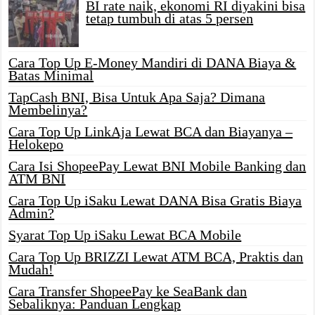
BI rate naik, ekonomi RI diyakini bisa
tetap tumbuh di atas 5 persen
Cara Top Up E-Money Mandiri di DANA Biaya &
Batas Minimal
TapCash BNI, Bisa Untuk Apa Saja? Dimana
Membelinya?
Cara Top Up LinkAja Lewat BCA dan Biayanya –
Helokepo
Cara Isi ShopeePay Lewat BNI Mobile Banking dan
ATM BNI
Cara Top Up iSaku Lewat DANA Bisa Gratis Biaya
Admin?
Syarat Top Up iSaku Lewat BCA Mobile
Cara Top Up BRIZZI Lewat ATM BCA, Praktis dan
Mudah!
Cara Transfer ShopeePay ke SeaBank dan
Sebaliknya: Panduan Lengkap