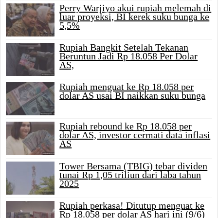
Perry Warjiyo akui rupiah melemah di
luar proyeksi, BI kerek suku bunga ke
5,5%
Rupiah Bangkit Setelah Tekanan
Beruntun Jadi Rp 18.058 Per Dolar
AS,
Rupiah menguat ke Rp 18.058 per
dolar AS usai BI naikkan suku bunga
Rupiah rebound ke Rp 18.058 per
dolar AS, investor cermati data inflasi
AS
Tower Bersama (TBIG) tebar dividen
tunai Rp 1,05 triliun dari laba tahun
2025
Rupiah perkasa! Ditutup menguat ke
Rp 18.058 per dolar AS hari ini (9/6)