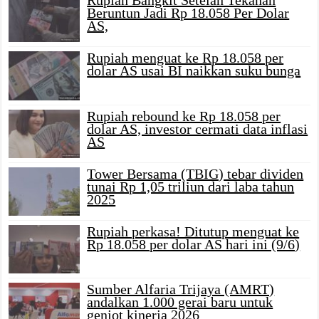
Rupiah Bangkit Setelah Tekanan
Beruntun Jadi Rp 18.058 Per Dolar
AS,
Rupiah menguat ke Rp 18.058 per
dolar AS usai BI naikkan suku bunga
Rupiah rebound ke Rp 18.058 per
dolar AS, investor cermati data inflasi
AS
Tower Bersama (TBIG) tebar dividen
tunai Rp 1,05 triliun dari laba tahun
2025
Rupiah perkasa! Ditutup menguat ke
Rp 18.058 per dolar AS hari ini (9/6)
Sumber Alfaria Trijaya (AMRT)
andalkan 1.000 gerai baru untuk
genjot kinerja 2026