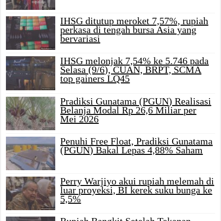
IHSG ditutup meroket 7,57%, rupiah
perkasa di tengah bursa Asia yang
bervariasi
IHSG melonjak 7,54% ke 5.746 pada
Selasa (9/6), CUAN, BRPT, SCMA
top gainers LQ45
Pradiksi Gunatama (PGUN) Realisasi
Belanja Modal Rp 26,6 Miliar per
Mei 2026
Penuhi Free Float, Pradiksi Gunatama
(PGUN) Bakal Lepas 4,88% Saham
Perry Warjiyo akui rupiah melemah di
luar proyeksi, BI kerek suku bunga ke
5,5%