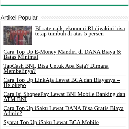
Artikel Popular
BI rate naik, ekonomi RI diyakini bisa
tetap tumbuh di atas 5 persen
Cara Top Up E-Money Mandiri di DANA Biaya &
Batas Minimal
TapCash BNI, Bisa Untuk Apa Saja? Dimana
Membelinya?
Cara Top Up LinkAja Lewat BCA dan Biayanya –
Helokepo
Cara Isi ShopeePay Lewat BNI Mobile Banking dan
ATM BNI
Cara Top Up iSaku Lewat DANA Bisa Gratis Biaya
Admin?
Syarat Top Up iSaku Lewat BCA Mobile