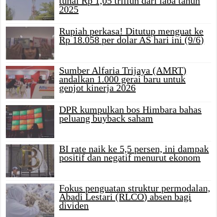
tunai Rp 1,05 triliun dari laba tahun
2025
Rupiah perkasa! Ditutup menguat ke
Rp 18.058 per dolar AS hari ini (9/6)
Sumber Alfaria Trijaya (AMRT)
andalkan 1.000 gerai baru untuk
genjot kinerja 2026
DPR kumpulkan bos Himbara bahas
peluang buyback saham
BI rate naik ke 5,5 persen, ini dampak
positif dan negatif menurut ekonom
Fokus penguatan struktur permodalan,
Abadi Lestari (RLCO) absen bagi
dividen