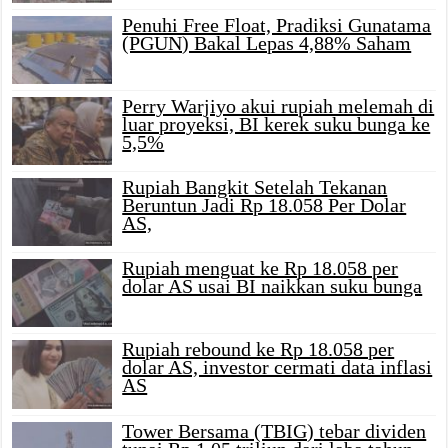
Penuhi Free Float, Pradiksi Gunatama
(PGUN) Bakal Lepas 4,88% Saham
Perry Warjiyo akui rupiah melemah di
luar proyeksi, BI kerek suku bunga ke
5,5%
Rupiah Bangkit Setelah Tekanan
Beruntun Jadi Rp 18.058 Per Dolar
AS,
Rupiah menguat ke Rp 18.058 per
dolar AS usai BI naikkan suku bunga
Rupiah rebound ke Rp 18.058 per
dolar AS, investor cermati data inflasi
AS
Tower Bersama (TBIG) tebar dividen