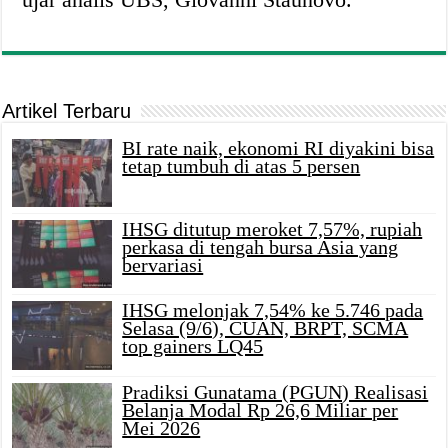
Artikel Terbaru
BI rate naik, ekonomi RI diyakini bisa
tetap tumbuh di atas 5 persen
IHSG ditutup meroket 7,57%, rupiah
perkasa di tengah bursa Asia yang
bervariasi
IHSG melonjak 7,54% ke 5.746 pada
Selasa (9/6), CUAN, BRPT, SCMA
top gainers LQ45
Pradiksi Gunatama (PGUN) Realisasi
Belanja Modal Rp 26,6 Miliar per
Mei 2026