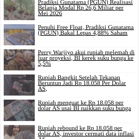
Pradiksi Gunatama (PGUN) Realisasi
Belanja Modal Rp 26,6 Miliar per
Mei 2026
Penuhi Free Float, Pradiksi Gunatama
(PGUN) Bakal Lepas 4,88% Saham
Perry Warjiyo akui rupiah melemah di
luar proyeksi, BI kerek suku bunga ke
5,5%
Rupiah Bangkit Setelah Tekanan
Beruntun Jadi Rp 18.058 Per Dolar
AS,
Rupiah menguat ke Rp 18.058 per
dolar AS usai BI naikkan suku bunga
Rupiah rebound ke Rp 18.058 per
dolar AS, investor cermati data inflasi
AS