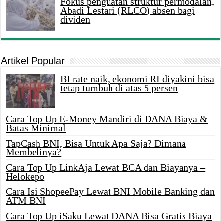
Fokus penguatan struktur permodalan,
Abadi Lestari (RLCO) absen bagi
dividen
Artikel Popular
BI rate naik, ekonomi RI diyakini bisa
tetap tumbuh di atas 5 persen
Cara Top Up E-Money Mandiri di DANA Biaya &
Batas Minimal
TapCash BNI, Bisa Untuk Apa Saja? Dimana
Membelinya?
Cara Top Up LinkAja Lewat BCA dan Biayanya –
Helokepo
Cara Isi ShopeePay Lewat BNI Mobile Banking dan
ATM BNI
Cara Top Up iSaku Lewat DANA Bisa Gratis Biaya