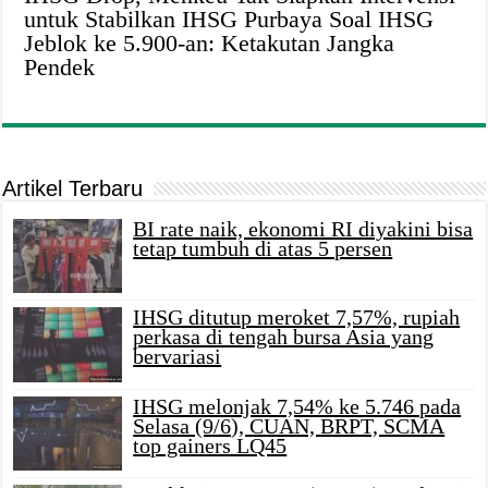
untuk Stabilkan IHSG Purbaya Soal IHSG
Jeblok ke 5.900-an: Ketakutan Jangka
Pendek
Artikel Terbaru
BI rate naik, ekonomi RI diyakini bisa
tetap tumbuh di atas 5 persen
IHSG ditutup meroket 7,57%, rupiah
perkasa di tengah bursa Asia yang
bervariasi
IHSG melonjak 7,54% ke 5.746 pada
Selasa (9/6), CUAN, BRPT, SCMA
top gainers LQ45