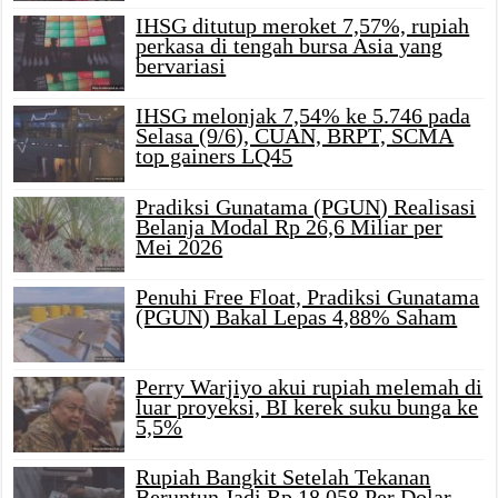
IHSG ditutup meroket 7,57%, rupiah
perkasa di tengah bursa Asia yang
bervariasi
IHSG melonjak 7,54% ke 5.746 pada
Selasa (9/6), CUAN, BRPT, SCMA
top gainers LQ45
Pradiksi Gunatama (PGUN) Realisasi
Belanja Modal Rp 26,6 Miliar per
Mei 2026
Penuhi Free Float, Pradiksi Gunatama
(PGUN) Bakal Lepas 4,88% Saham
Perry Warjiyo akui rupiah melemah di
luar proyeksi, BI kerek suku bunga ke
5,5%
Rupiah Bangkit Setelah Tekanan
Beruntun Jadi Rp 18.058 Per Dolar