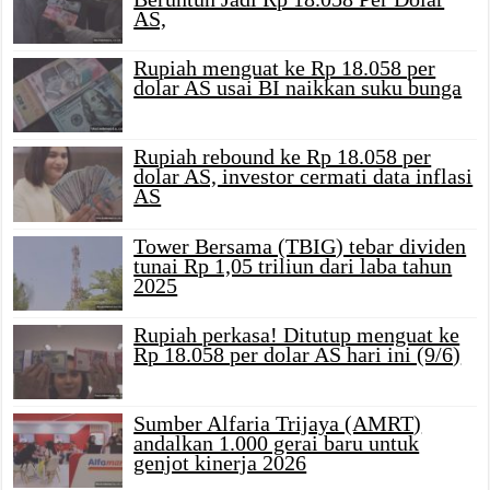
AS,
Rupiah menguat ke Rp 18.058 per
dolar AS usai BI naikkan suku bunga
Rupiah rebound ke Rp 18.058 per
dolar AS, investor cermati data inflasi
AS
Tower Bersama (TBIG) tebar dividen
tunai Rp 1,05 triliun dari laba tahun
2025
Rupiah perkasa! Ditutup menguat ke
Rp 18.058 per dolar AS hari ini (9/6)
Sumber Alfaria Trijaya (AMRT)
andalkan 1.000 gerai baru untuk
genjot kinerja 2026