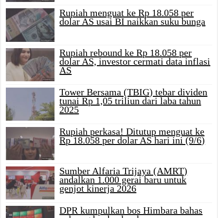
Rupiah menguat ke Rp 18.058 per
dolar AS usai BI naikkan suku bunga
Rupiah rebound ke Rp 18.058 per
dolar AS, investor cermati data inflasi
AS
Tower Bersama (TBIG) tebar dividen
tunai Rp 1,05 triliun dari laba tahun
2025
Rupiah perkasa! Ditutup menguat ke
Rp 18.058 per dolar AS hari ini (9/6)
Sumber Alfaria Trijaya (AMRT)
andalkan 1.000 gerai baru untuk
genjot kinerja 2026
DPR kumpulkan bos Himbara bahas