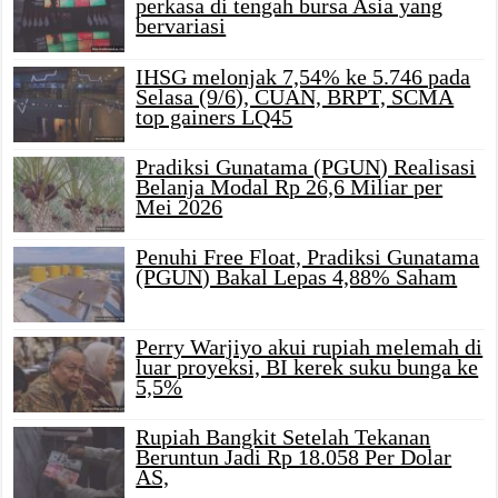
perkasa di tengah bursa Asia yang
bervariasi
IHSG melonjak 7,54% ke 5.746 pada
Selasa (9/6), CUAN, BRPT, SCMA
top gainers LQ45
Pradiksi Gunatama (PGUN) Realisasi
Belanja Modal Rp 26,6 Miliar per
Mei 2026
Penuhi Free Float, Pradiksi Gunatama
(PGUN) Bakal Lepas 4,88% Saham
Perry Warjiyo akui rupiah melemah di
luar proyeksi, BI kerek suku bunga ke
5,5%
Rupiah Bangkit Setelah Tekanan
Beruntun Jadi Rp 18.058 Per Dolar
AS,