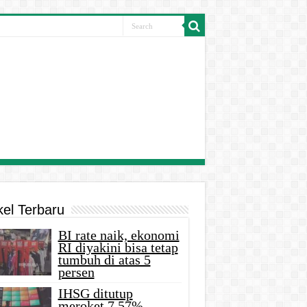
kel Terbaru
BI rate naik, ekonomi
RI diyakini bisa tetap
tumbuh di atas 5
persen
IHSG ditutup
meroket 7,57%,