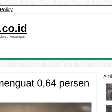
Policy
co.id
 dunia keuangan.
Arti
menguat 0,64 persen