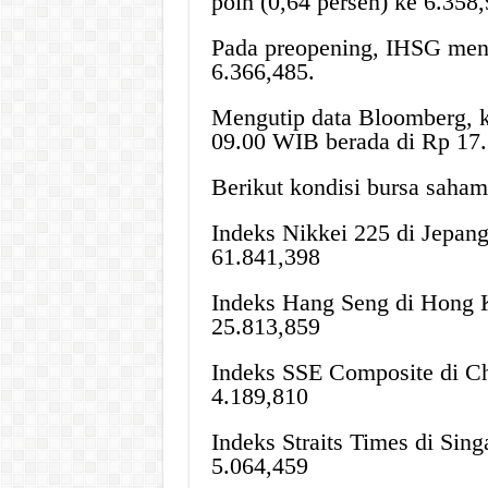
poin (0,64 persen) ke 6.358,
Pada preopening, IHSG meng
6.366,485.
Mengutip data Bloomberg, k
09.00 WIB berada di Rp 17.
Berikut kondisi bursa saham 
Indeks Nikkei 225 di Jepang
61.841,398
Indeks Hang Seng di Hong K
25.813,859
Indeks SSE Composite di Chi
4.189,810
Indeks Straits Times di Sing
5.064,459