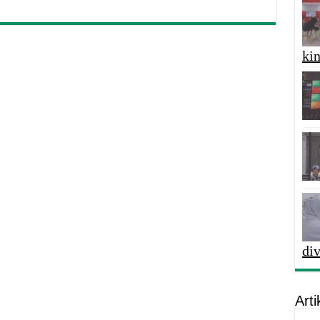
kin
di
Arti