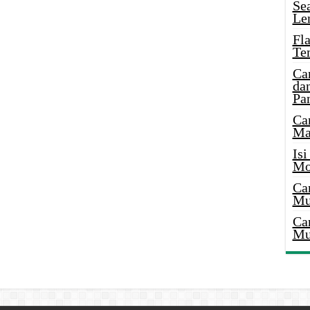
Se
Le
Fl
Te
Ca
dan
Pa
Ca
Ma
Is
Mo
Ca
Mu
Ca
Mu