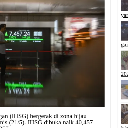
yan
ga
20
n (IHSG) bergerak di zona hijau
is (21/5). IHSG dibuka naik 40,457
5,