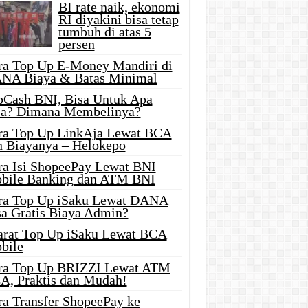
BI rate naik, ekonomi
RI diyakini bisa tetap
tumbuh di atas 5
persen
ra Top Up E-Money Mandiri di
NA Biaya & Batas Minimal
pCash BNI, Bisa Untuk Apa
ja? Dimana Membelinya?
ra Top Up LinkAja Lewat BCA
n Biayanya – Helokepo
ra Isi ShopeePay Lewat BNI
bile Banking dan ATM BNI
ra Top Up iSaku Lewat DANA
sa Gratis Biaya Admin?
arat Top Up iSaku Lewat BCA
bile
ra Top Up BRIZZI Lewat ATM
A, Praktis dan Mudah!
ra Transfer ShopeePay ke