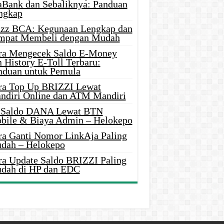
aBank dan Sebaliknya: Panduan
ngkap
azz BCA: Kegunaan Lengkap dan
mpat Membeli dengan Mudah
ra Mengecek Saldo E-Money
 History E-Toll Terbaru:
nduan untuk Pemula
ra Top Up BRIZZI Lewat
ndiri Online dan ATM Mandiri
i Saldo DANA Lewat BTN
bile & Biaya Admin – Helokepo
ra Ganti Nomor LinkAja Paling
dah – Helokepo
ra Update Saldo BRIZZI Paling
dah di HP dan EDC