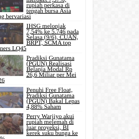
rupiah perkasa di
tengah bursa Asia
g bervariasi
IHSG melonjak
7,54% ke 5.746 pada
Selasa (9/6), CUAN,
BRPT, SCMA top
iners LQ45
Pradiksi Gunatama
(PGUN) Realisasi
Belanja Modal Rp
26,6 Miliar per Mei
26
Penuhi Free Float,
Pradiksi Gunatama
(PGUN) Bakal Lepas
4,88% Saham
Perry Warjiyo akui
rupiah melemah di
luar proyeksi, BI
kerek suku bunga ke
5%