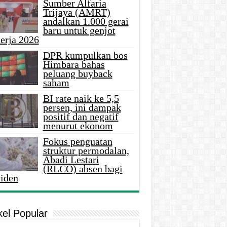
Sumber Alfaria
Trijaya (AMRT)
andalkan 1.000 gerai
baru untuk genjot
erja 2026
DPR kumpulkan bos
Himbara bahas
peluang buyback
saham
BI rate naik ke 5,5
persen, ini dampak
positif dan negatif
menurut ekonom
Fokus penguatan
struktur permodalan,
Abadi Lestari
(RLCO) absen bagi
viden
kel Popular