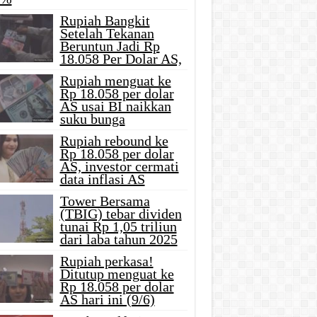
Rupiah Bangkit
Setelah Tekanan
Beruntun Jadi Rp
18.058 Per Dolar AS,
Rupiah menguat ke
Rp 18.058 per dolar
AS usai BI naikkan
suku bunga
Rupiah rebound ke
Rp 18.058 per dolar
AS, investor cermati
data inflasi AS
Tower Bersama
(TBIG) tebar dividen
tunai Rp 1,05 triliun
dari laba tahun 2025
Rupiah perkasa!
Ditutup menguat ke
Rp 18.058 per dolar
AS hari ini (9/6)