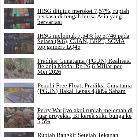
IHSG ditutup meroket 7,57%, rupiah
perkasa di tengah bursa Asia yang
bervariasi
IHSG melonjak 7,54% ke 5.746 pada
Selasa (9/6), CUAN, BRPT, SCMA
top gainers LQ45
Pradiksi Gunatama (PGUN) Realisasi
Belanja Modal Rp 26,6 Miliar per
Mei 2026
Penuhi Free Float, Pradiksi Gunatama
(PGUN) Bakal Lepas 4,88% Saham
Perry Warjiyo akui rupiah melemah di
luar proyeksi, BI kerek suku bunga ke
5,5%
Rupiah Bangkit Setelah Tekanan