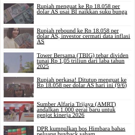
Rupiah menguat ke Rp 18.058 per
dolar AS usai BI naikkan suku bunga
Rupiah rebound ke Rp 18.058 per
dolar AS, investor cermati data inflasi
AS
Tower Bersama (TBIG) tebar dividen
tunai Rp 1,05 triliun dari laba tahun
2025
Rupiah perkasa! Ditutup menguat ke
Rp 18.058 per dolar AS hari ini (9/6)
Sumber Alfaria Trijaya (AMRT)
andalkan 1.000 gerai baru untuk
genjot kinerja 2026
DPR kumpulkan bos Himbara bahas
peluang buyback saham