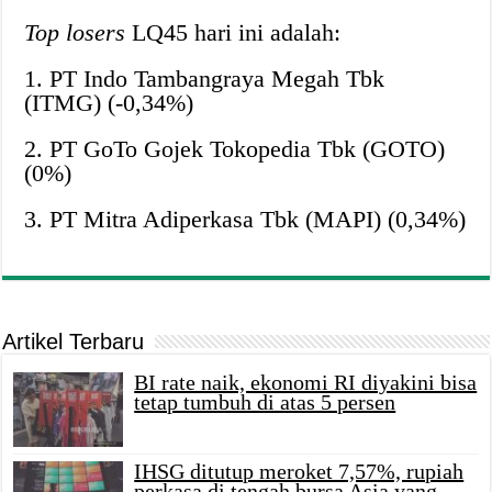
Top losers
LQ45 hari ini adalah:
1. PT Indo Tambangraya Megah Tbk
(ITMG) (-0,34%)
2. PT GoTo Gojek Tokopedia Tbk (GOTO)
(0%)
3. PT Mitra Adiperkasa Tbk (MAPI) (0,34%)
Artikel Terbaru
BI rate naik, ekonomi RI diyakini bisa
tetap tumbuh di atas 5 persen
IHSG ditutup meroket 7,57%, rupiah
perkasa di tengah bursa Asia yang