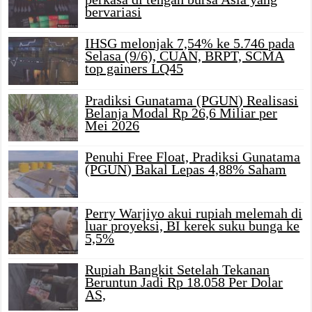
bervariasi
IHSG melonjak 7,54% ke 5.746 pada
Selasa (9/6), CUAN, BRPT, SCMA
top gainers LQ45
Pradiksi Gunatama (PGUN) Realisasi
Belanja Modal Rp 26,6 Miliar per
Mei 2026
Penuhi Free Float, Pradiksi Gunatama
(PGUN) Bakal Lepas 4,88% Saham
Perry Warjiyo akui rupiah melemah di
luar proyeksi, BI kerek suku bunga ke
5,5%
Rupiah Bangkit Setelah Tekanan
Beruntun Jadi Rp 18.058 Per Dolar
AS,