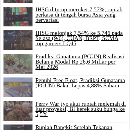
IHSG ditutup meroket 7,57%, rupiah
perkasa di tengah bursa Asia yang
bervariasi
IHSG melonjak 7,54% ke 5.746 pada
Selasa (9/6), CUAN, BRPT, SCMA
top gainers LQ45
Pradiksi Gunatama (PGUN) Realisasi
Belanja Modal Rp 26,6 Miliar per
Mei 2026
Penuhi Free Float, Pradiksi Gunatama
(PGUN) Bakal Lepas 4,88% Saham
Perry Warjiyo akui rupiah melemah di
luar proyeksi, BI kerek suku bunga ke
5,5%
Rupiah Bangkit Setelah Tekanan