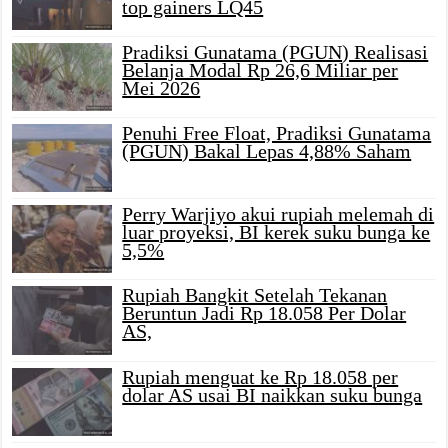
top gainers LQ45
Pradiksi Gunatama (PGUN) Realisasi
Belanja Modal Rp 26,6 Miliar per
Mei 2026
Penuhi Free Float, Pradiksi Gunatama
(PGUN) Bakal Lepas 4,88% Saham
Perry Warjiyo akui rupiah melemah di
luar proyeksi, BI kerek suku bunga ke
5,5%
Rupiah Bangkit Setelah Tekanan
Beruntun Jadi Rp 18.058 Per Dolar
AS,
Rupiah menguat ke Rp 18.058 per
dolar AS usai BI naikkan suku bunga