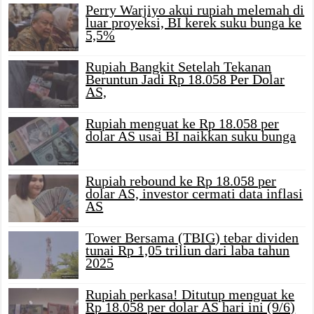
Perry Warjiyo akui rupiah melemah di
luar proyeksi, BI kerek suku bunga ke
5,5%
Rupiah Bangkit Setelah Tekanan
Beruntun Jadi Rp 18.058 Per Dolar
AS,
Rupiah menguat ke Rp 18.058 per
dolar AS usai BI naikkan suku bunga
Rupiah rebound ke Rp 18.058 per
dolar AS, investor cermati data inflasi
AS
Tower Bersama (TBIG) tebar dividen
tunai Rp 1,05 triliun dari laba tahun
2025
Rupiah perkasa! Ditutup menguat ke
Rp 18.058 per dolar AS hari ini (9/6)