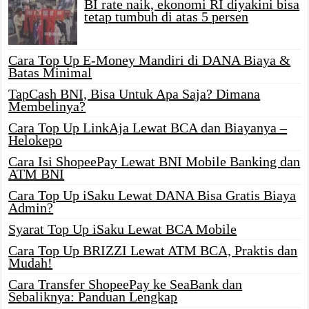
BI rate naik, ekonomi RI diyakini bisa
tetap tumbuh di atas 5 persen
Cara Top Up E-Money Mandiri di DANA Biaya &
Batas Minimal
TapCash BNI, Bisa Untuk Apa Saja? Dimana
Membelinya?
Cara Top Up LinkAja Lewat BCA dan Biayanya –
Helokepo
Cara Isi ShopeePay Lewat BNI Mobile Banking dan
ATM BNI
Cara Top Up iSaku Lewat DANA Bisa Gratis Biaya
Admin?
Syarat Top Up iSaku Lewat BCA Mobile
Cara Top Up BRIZZI Lewat ATM BCA, Praktis dan
Mudah!
Cara Transfer ShopeePay ke SeaBank dan
Sebaliknya: Panduan Lengkap