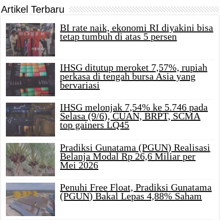
Artikel Terbaru
BI rate naik, ekonomi RI diyakini bisa
tetap tumbuh di atas 5 persen
IHSG ditutup meroket 7,57%, rupiah
perkasa di tengah bursa Asia yang
bervariasi
IHSG melonjak 7,54% ke 5.746 pada
Selasa (9/6), CUAN, BRPT, SCMA
top gainers LQ45
Pradiksi Gunatama (PGUN) Realisasi
Belanja Modal Rp 26,6 Miliar per
Mei 2026
Penuhi Free Float, Pradiksi Gunatama
(PGUN) Bakal Lepas 4,88% Saham