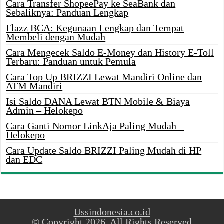
Cara Transfer ShopeePay ke SeaBank dan
Sebaliknya: Panduan Lengkap
Flazz BCA: Kegunaan Lengkap dan Tempat
Membeli dengan Mudah
Cara Mengecek Saldo E-Money dan History E-Toll
Terbaru: Panduan untuk Pemula
Cara Top Up BRIZZI Lewat Mandiri Online dan
ATM Mandiri
Isi Saldo DANA Lewat BTN Mobile & Biaya
Admin – Helokepo
Cara Ganti Nomor LinkAja Paling Mudah –
Helokepo
Cara Update Saldo BRIZZI Paling Mudah di HP
dan EDC
Ussindonesia.co.id
© Copyright 2026, All Rights Reserved