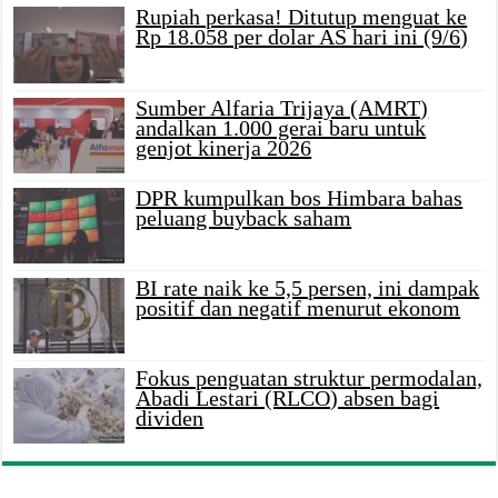
Rupiah perkasa! Ditutup menguat ke
Rp 18.058 per dolar AS hari ini (9/6)
Sumber Alfaria Trijaya (AMRT)
andalkan 1.000 gerai baru untuk
genjot kinerja 2026
DPR kumpulkan bos Himbara bahas
peluang buyback saham
BI rate naik ke 5,5 persen, ini dampak
positif dan negatif menurut ekonom
Fokus penguatan struktur permodalan,
Abadi Lestari (RLCO) absen bagi
dividen