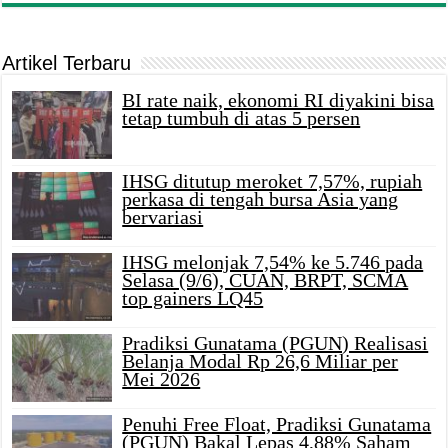
Artikel Terbaru
BI rate naik, ekonomi RI diyakini bisa
tetap tumbuh di atas 5 persen
IHSG ditutup meroket 7,57%, rupiah
perkasa di tengah bursa Asia yang
bervariasi
IHSG melonjak 7,54% ke 5.746 pada
Selasa (9/6), CUAN, BRPT, SCMA
top gainers LQ45
Pradiksi Gunatama (PGUN) Realisasi
Belanja Modal Rp 26,6 Miliar per
Mei 2026
Penuhi Free Float, Pradiksi Gunatama
(PGUN) Bakal Lepas 4,88% Saham