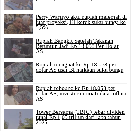
Perry Warjiyo akui rupiah melemah di
luar proyeksi, BI kerek suku bunga ke
5,5%
Rupiah Bangkit Setelah Tekanan
Beruntun Jadi Rp 18.058 Per Dolar
AS,
Rupiah menguat ke Rp 18.058 per
dolar AS usai BI naikkan suku bunga
Rupiah rebound ke Rp 18.058 per
dolar AS, investor cermati data inflasi
AS
Tower Bersama (TBIG) tebar dividen
tunai Rp 1,05 triliun dari laba tahun
2025