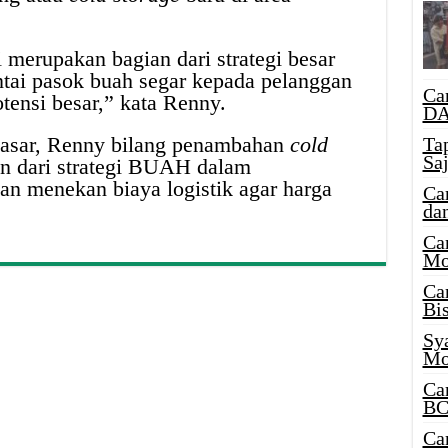
merupakan bagian dari strategi besar
tai pasok buah segar kepada pelanggan
Ca
tensi besar,” kata Renny.
DA
pasar, Renny bilang penambahan
cold
Ta
Sa
an dari strategi BUAH dalam
an menekan biaya logistik agar harga
Ca
da
Ca
Mo
Ca
Bi
Sy
Mo
Ca
BC
Ca