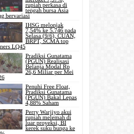
rupiah perkasa di
tengah bursa Asia
g bervariasi
IHSG melonjak
7,54% ke 5.746 pada
Selasa (9/6), CUAN,
BRPT, SCMA top
iners LQ45
Pradiksi Gunatama
(PGUN) Realisasi
Belanja Modal Rp
26,6 Miliar per Mei
26
Penuhi Free Float,
Pradiksi Gunatama
(PGUN) Bakal Lepas
4,88% Saham
Perry Warjiyo akui
rupiah melemah di
luar proyeksi, BI
kerek suku bunga ke
5%