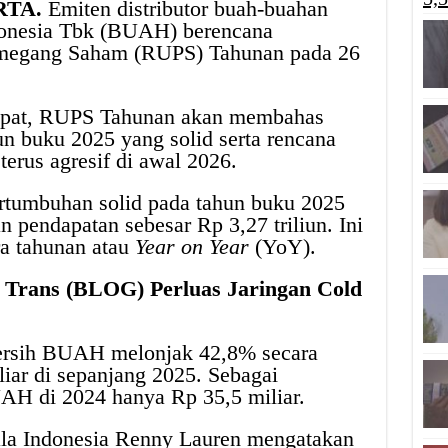
RTA.
Emiten distributor buah-buahan
donesia Tbk (BUAH) berencana
egang Saham (RUPS) Tahunan pada 26
apat, RUPS Tahunan akan membahas
un buku 2025 yang solid serta rencana
terus agresif di awal 2026.
rtumbuhan solid pada tahun buku 2025
pendapatan sebesar Rp 3,27 triliun. Ini
a tahunan atau
Year on Year
(YoY).
a Trans (BLOG) Perluas Jaringan Cold
bersih BUAH melonjak 42,8% secara
iar di sepanjang 2025. Sebagai
AH di 2024 hanya Rp 35,5 miliar.
la Indonesia Renny Lauren mengatakan