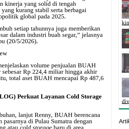
kinerja yang solid di tengah
ang kurang stabil serta berbagai
politik global pada 2025.
kin
umbuh setiap tahunnya juga memberikan
esar dalam industri buah segar,” jelasnya
u (20/5/2026).
View
 menjelaskan volume penjualan BUAH
r sebesar Rp 224,4 miliar hingga akhir
tu, total aset BUAH mencapai Rp 487,6
BLOG) Perkuat Layanan Cold Storage
di
uhan, lanjut Renny, BUAH berencana
 pasarnya di Pulau Sumatra dengan
Arti
ng atau
cold storage
baru di area