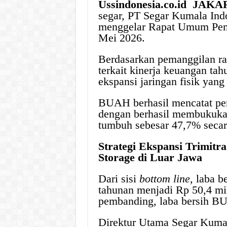
Ussindonesia.co.id JAKA
segar, PT Segar Kumala In
menggelar Rapat Umum Pem
Mei 2026.
Berdasarkan pemanggilan r
terkait kinerja keuangan tah
ekspansi jaringan fisik yang 
BUAH berhasil mencatat pe
dengan berhasil membukukan 
tumbuh sebesar 47,7% secar
Strategi Ekspansi Trimitr
Storage di Luar Jawa
Dari sisi
bottom line
, laba 
tahunan menjadi Rp 50,4 mil
pembanding, laba bersih BU
Direktur Utama Segar Kuma