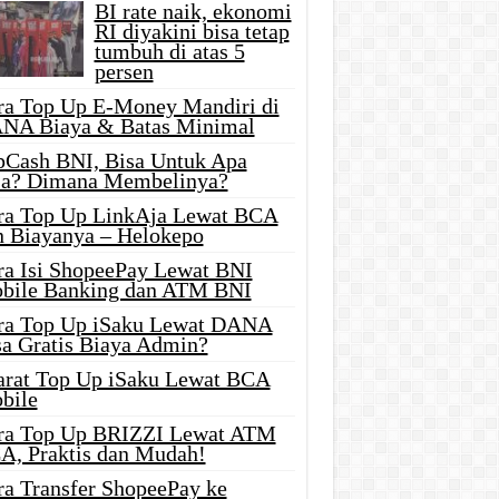
BI rate naik, ekonomi
RI diyakini bisa tetap
tumbuh di atas 5
persen
ra Top Up E-Money Mandiri di
NA Biaya & Batas Minimal
pCash BNI, Bisa Untuk Apa
ja? Dimana Membelinya?
ra Top Up LinkAja Lewat BCA
n Biayanya – Helokepo
ra Isi ShopeePay Lewat BNI
bile Banking dan ATM BNI
ra Top Up iSaku Lewat DANA
sa Gratis Biaya Admin?
arat Top Up iSaku Lewat BCA
bile
ra Top Up BRIZZI Lewat ATM
A, Praktis dan Mudah!
ra Transfer ShopeePay ke