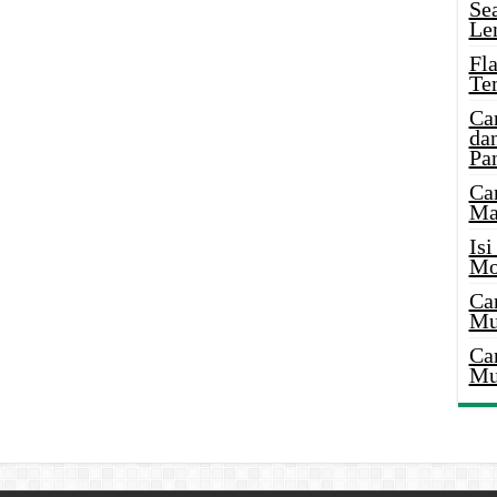
Se
Le
Fl
Te
Ca
dan
Pa
Ca
Ma
Is
Mo
Ca
Mu
Ca
Mu