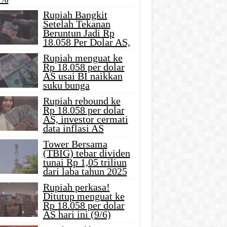
Rupiah Bangkit
Setelah Tekanan
Beruntun Jadi Rp
18.058 Per Dolar AS,
Rupiah menguat ke
Rp 18.058 per dolar
AS usai BI naikkan
suku bunga
Rupiah rebound ke
Rp 18.058 per dolar
AS, investor cermati
data inflasi AS
Tower Bersama
(TBIG) tebar dividen
tunai Rp 1,05 triliun
dari laba tahun 2025
Rupiah perkasa!
Ditutup menguat ke
Rp 18.058 per dolar
AS hari ini (9/6)