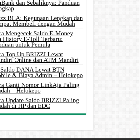
aBank dan Sebaliknya: Panduan
ngkap
azz BCA: Kegunaan Lengkap dan
mpat Membeli dengan Mudah
ra Mengecek Saldo E-Money
 History E-Toll Terbaru:
nduan untuk Pemula
ra Top Up BRIZZI Lewat
ndiri Online dan ATM Mandiri
i Saldo DANA Lewat BTN
bile & Biaya Admin – Helokepo
ra Ganti Nomor LinkAja Paling
dah – Helokepo
ra Update Saldo BRIZZI Paling
dah di HP dan EDC