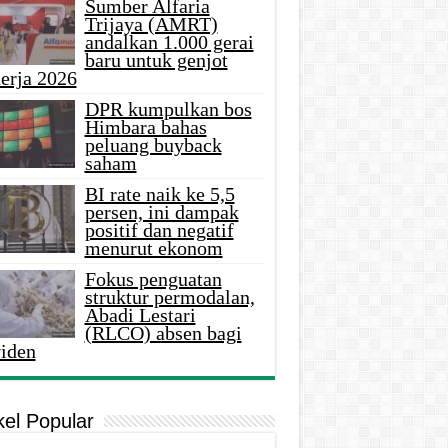
Sumber Alfaria
Trijaya (AMRT)
andalkan 1.000 gerai
baru untuk genjot
erja 2026
DPR kumpulkan bos
Himbara bahas
peluang buyback
saham
BI rate naik ke 5,5
persen, ini dampak
positif dan negatif
menurut ekonom
Fokus penguatan
struktur permodalan,
Abadi Lestari
(RLCO) absen bagi
viden
kel Popular