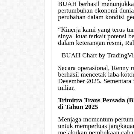
BUAH berhasil menunjukkan 
pertumbuhan ekonomi dunia y
perubahan dalam kondisi geo
“Kinerja kami yang terus t
sinyal kuat terkait potensi b
dalam keterangan resmi, Rab
BUAH Chart by Trading
Secara operasional, Renny
berhasil mencetak laba koto
Desember 2025. Sementara i
miliar.
Trimitra Trans Persada (
di Tahun 2025
Menjaga momentum pertumb
untuk memperluas jangkauan
melakukan pembukaan caba