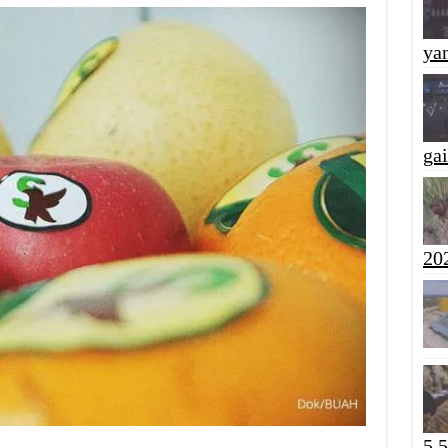
yan
ga
20
5,