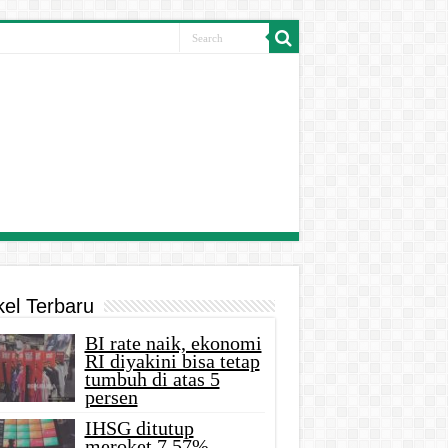
kel Terbaru
BI rate naik, ekonomi
RI diyakini bisa tetap
tumbuh di atas 5
persen
IHSG ditutup
meroket 7,57%,