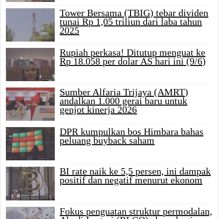
Tower Bersama (TBIG) tebar dividen
tunai Rp 1,05 triliun dari laba tahun
2025
Rupiah perkasa! Ditutup menguat ke
Rp 18.058 per dolar AS hari ini (9/6)
Sumber Alfaria Trijaya (AMRT)
andalkan 1.000 gerai baru untuk
genjot kinerja 2026
DPR kumpulkan bos Himbara bahas
peluang buyback saham
BI rate naik ke 5,5 persen, ini dampak
positif dan negatif menurut ekonom
Fokus penguatan struktur permodalan,