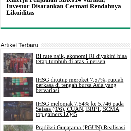
Investor Disarankan Cermati Rendahnya
Likuiditas
Artikel Terbaru
BI rate naik, ekonomi RI diyakini bisa
tetap tumbuh di atas 5 persen
IHSG ditutup meroket 7,57%, rupiah
perkasa di tengah bursa Asia yang
bervariasi
IHSG melonjak 7,54% ke 5.746 pada
Selasa (9/6), CUAN, BRPT, SCMA
top gainers LQ45
Pradiksi Gunatama (PGUN) Realisasi