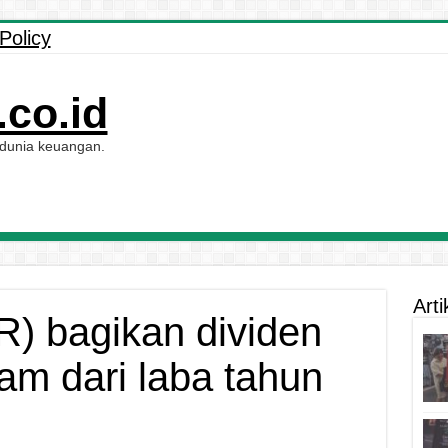
Policy
co.id
 dunia keuangan.
Arti
) bagikan dividen
am dari laba tahun