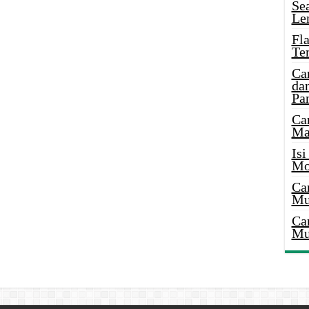
Se
Le
Fl
Te
Ca
dan
Pa
Ca
Ma
Is
Mo
Ca
Mu
Ca
Mu