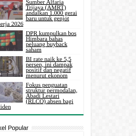
Sumber Alfaria
Trijaya (AMRT)
andalkan 1.000 gerai
baru untuk genjot
erja 2026
DPR kumpulkan bos
Himbara bahas
peluang buyback
saham
BI rate naik ke 5,5
persen, ini dampak
positif dan negatif
menurut ekonom
Fokus penguatan
struktur permodalan,
Abadi Lestari
(RLCO) absen bagi
viden
kel Popular