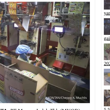
yan
ga
20
5,