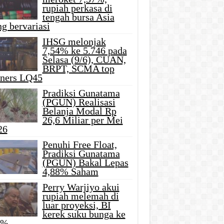
rupiah perkasa di
tengah bursa Asia
g bervariasi
IHSG melonjak
7,54% ke 5.746 pada
Selasa (9/6), CUAN,
BRPT, SCMA top
iners LQ45
Pradiksi Gunatama
(PGUN) Realisasi
Belanja Modal Rp
26,6 Miliar per Mei
26
Penuhi Free Float,
Pradiksi Gunatama
(PGUN) Bakal Lepas
4,88% Saham
Perry Warjiyo akui
rupiah melemah di
luar proyeksi, BI
kerek suku bunga ke
5%