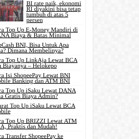
BI rate naik, ekonomi
RI diyakini bisa tetap
tumbuh di atas 5
persen
ra Top Up E-Money Mandiri di
NA Biaya & Batas Minimal
pCash BNI, Bisa Untuk Apa
ja? Dimana Membelinya?
ra Top Up LinkAja Lewat BCA
n Biayanya – Helokepo
ra Isi ShopeePay Lewat BNI
bile Banking dan ATM BNI
ra Top Up iSaku Lewat DANA
sa Gratis Biaya Admin?
arat Top Up iSaku Lewat BCA
bile
ra Top Up BRIZZI Lewat ATM
A, Praktis dan Mudah!
ra Transfer ShopeePay ke