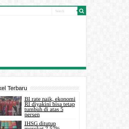
kel Terbaru
BI rate naik, ekonomi
RI diyakini bisa tetap
tumbuh di atas 5
persen
IHSG ditutup
meroket 7,57%,