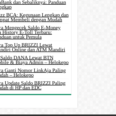
aBank dan Sebaliknya: Panduan
ngkap
azz BCA: Kegunaan Lengkap dan
mpat Membeli dengan Mudah
ra Mengecek Saldo E-Money
 History E-Toll Terbaru:
nduan untuk Pemula
ra Top Up BRIZZI Lewat
ndiri Online dan ATM Mandiri
i Saldo DANA Lewat BTN
bile & Biaya Admin – Helokepo
ra Ganti Nomor LinkAja Paling
dah – Helokepo
ra Update Saldo BRIZZI Paling
dah di HP dan EDC