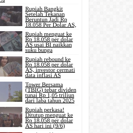
Rupiah Bangkit
Setelah Tekanan
Beruntun Jadi Rp
18.058 Per Dolar AS,
Rupiah menguat ke
Rp 18.058 per dolar
AS usai BI naikkan
suku bunga
Rupiah rebound ke
Rp 18.058 per dolar
AS, investor cermati
data inflasi AS
Tower Bersama
(TBIG) tebar dividen
tunai Rp 1,05 triliun
dari laba tahun 2025
Rupiah perkasa!
Ditutup menguat ke
Rp 18.058 per dolar
AS hari ini (9/6)