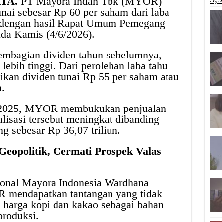
RTA.
PT Mayora Indah Tbk (MYOR)
nai sebesar Rp 60 per saham dari laba
i dengan hasil Rapat Umum Pemegang
da Kamis (4/6/2026).
embagian dividen tahun sebelumnya,
lebih tinggi. Dari perolehan laba tahu
n dividen tunai Rp 55 per saham atau
n.
u 2025, MYOR membukukan penjualan
alisasi tersebut meningkat dibanding
g sebesar Rp 36,07 triliun.
Geopolitik, Cermati Prospek Valas
onal Mayora Indonesia Wardhana
 mendapatkan tantangan yang tidak
 harga kopi dan kakao sebagai bahan
produksi.