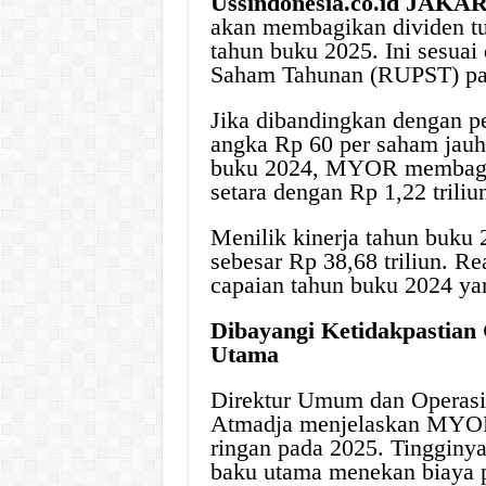
Ussindonesia.co.id JAKA
akan membagikan dividen tu
tahun buku 2025. Ini sesua
Saham Tahunan (RUPST) pa
Jika dibandingkan dengan p
angka Rp 60 per saham jauh 
buku 2024, MYOR membagika
setara dengan Rp 1,22 triliu
Menilik kinerja tahun buk
sebesar Rp 38,68 triliun. Re
capaian tahun buku 2024 yan
Dibayangi Ketidakpastian 
Utama
Direktur Umum dan Operasi
Atmadja menjelaskan MYOR
ringan pada 2025. Tingginya
baku utama menekan biaya 