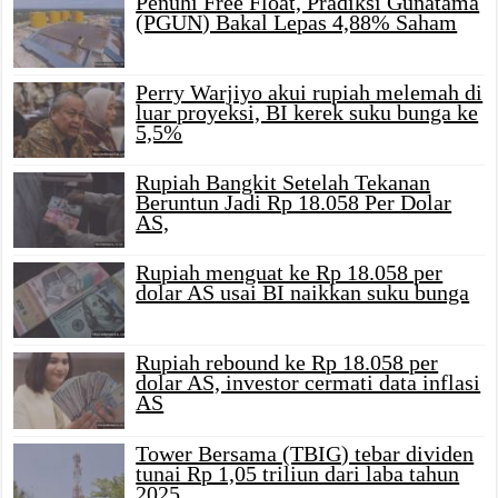
Penuhi Free Float, Pradiksi Gunatama
(PGUN) Bakal Lepas 4,88% Saham
Perry Warjiyo akui rupiah melemah di
luar proyeksi, BI kerek suku bunga ke
5,5%
Rupiah Bangkit Setelah Tekanan
Beruntun Jadi Rp 18.058 Per Dolar
AS,
Rupiah menguat ke Rp 18.058 per
dolar AS usai BI naikkan suku bunga
Rupiah rebound ke Rp 18.058 per
dolar AS, investor cermati data inflasi
AS
Tower Bersama (TBIG) tebar dividen
tunai Rp 1,05 triliun dari laba tahun
2025