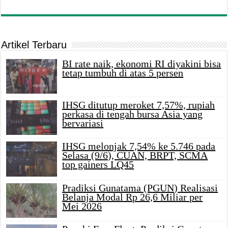
Artikel Terbaru
BI rate naik, ekonomi RI diyakini bisa
tetap tumbuh di atas 5 persen
IHSG ditutup meroket 7,57%, rupiah
perkasa di tengah bursa Asia yang
bervariasi
IHSG melonjak 7,54% ke 5.746 pada
Selasa (9/6), CUAN, BRPT, SCMA
top gainers LQ45
Pradiksi Gunatama (PGUN) Realisasi
Belanja Modal Rp 26,6 Miliar per
Mei 2026