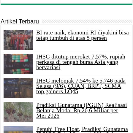
Artikel Terbaru
BI rate naik, ekonomi RI diyakini bisa
tetap tumbuh di atas 5 persen
IHSG ditutup meroket 7,57%, rupiah
perkasa di tengah bursa Asia yang
bervariasi
IHSG melonjak 7,54% ke 5.746 pada
Selasa (9/6), CUAN, BRPT, SCMA
top gainers LQ45
Pradiksi Gunatama (PGUN) Realisasi
Belanja Modal Rp 26,6 Miliar per
Mei 2026
Penuhi Free Float, Pradiksi Gunatama