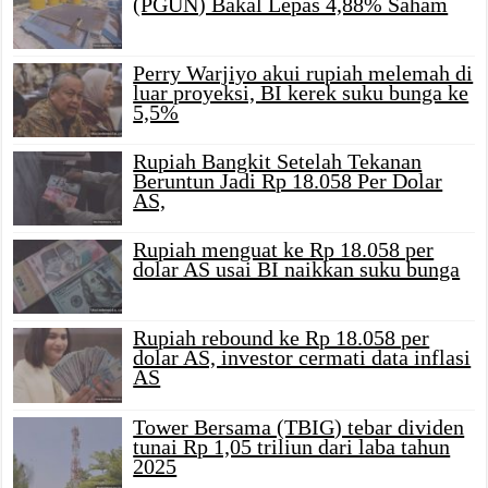
(PGUN) Bakal Lepas 4,88% Saham
Perry Warjiyo akui rupiah melemah di
luar proyeksi, BI kerek suku bunga ke
5,5%
Rupiah Bangkit Setelah Tekanan
Beruntun Jadi Rp 18.058 Per Dolar
AS,
Rupiah menguat ke Rp 18.058 per
dolar AS usai BI naikkan suku bunga
Rupiah rebound ke Rp 18.058 per
dolar AS, investor cermati data inflasi
AS
Tower Bersama (TBIG) tebar dividen
tunai Rp 1,05 triliun dari laba tahun
2025