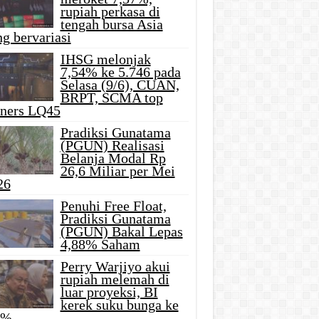
rupiah perkasa di
tengah bursa Asia
g bervariasi
IHSG melonjak
7,54% ke 5.746 pada
Selasa (9/6), CUAN,
BRPT, SCMA top
iners LQ45
Pradiksi Gunatama
(PGUN) Realisasi
Belanja Modal Rp
26,6 Miliar per Mei
26
Penuhi Free Float,
Pradiksi Gunatama
(PGUN) Bakal Lepas
4,88% Saham
Perry Warjiyo akui
rupiah melemah di
luar proyeksi, BI
kerek suku bunga ke
5%