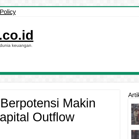
Policy
co.id
 dunia keuangan.
Arti
 Berpotensi Makin
apital Outflow