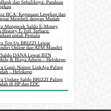
aBank dan Sebaliknya: Panduan
ngkap
azz BCA: Kegunaan Lengkap dan
mpat Membeli dengan Mudah
ra Mengecek Saldo E-Money
 History E-Toll Terbaru:
nduan untuk Pemula
ra Top Up BRIZZI Lewat
ndiri Online dan ATM Mandiri
i Saldo DANA Lewat BTN
bile & Biaya Admin – Helokepo
ra Ganti Nomor LinkAja Paling
dah – Helokepo
ra Update Saldo BRIZZI Paling
dah di HP dan EDC