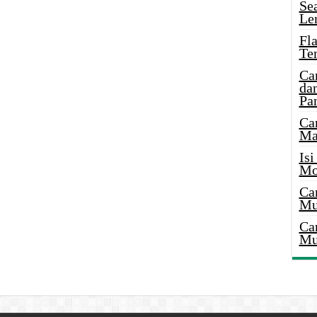
Se
Le
Fl
Te
Ca
dan
Pa
Ca
Ma
Is
Mo
Ca
Mu
Ca
Mu