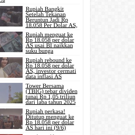
Rupiah Bangkit
Setelah Tekanan
Beruntun Jadi Rp
18.058 Per Dolar AS,
Rupiah menguat ke
Rp 18.058 per dolar
AS usai BI naikkan
suku bunga
Rupiah rebound ke
Rp 18.058 per dolar
AS, investor cermati
data inflasi AS
Tower Bersama
(TBIG) tebar dividen
tunai Rp 1,05 triliun
dari laba tahun 2025
Rupiah perkasa!
Ditutup menguat ke
Rp 18.058 per dolar
AS hari ini (9/6)