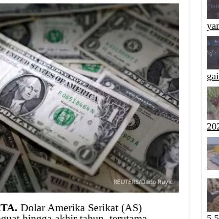
yan
ga
20
RTA.
Dolar Amerika Serikat (AS)
guat hingga akhir tahun, terutama
5,