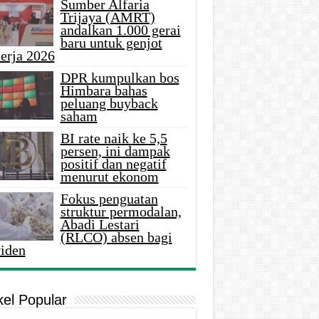
Sumber Alfaria
Trijaya (AMRT)
andalkan 1.000 gerai
baru untuk genjot
erja 2026
DPR kumpulkan bos
Himbara bahas
peluang buyback
saham
BI rate naik ke 5,5
persen, ini dampak
positif dan negatif
menurut ekonom
Fokus penguatan
struktur permodalan,
Abadi Lestari
(RLCO) absen bagi
viden
kel Popular