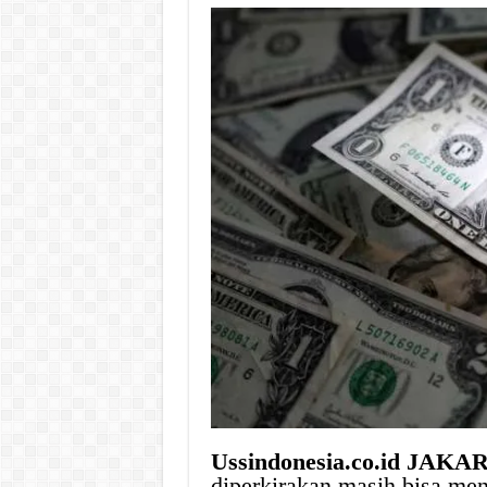
Ussindonesia.co.id JAKA
diperkirakan masih bisa men