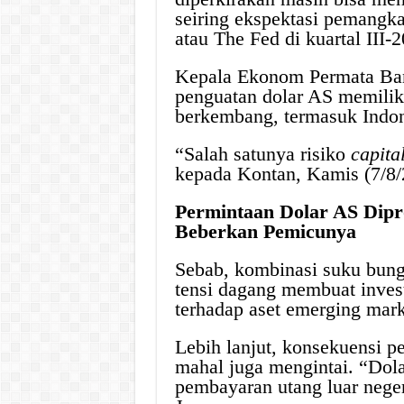
seiring ekspektasi pemangk
atau The Fed di kuartal III-
Kepala Ekonom Permata Ban
penguatan dolar AS memiliki
berkembang, termasuk Indon
“Salah satunya risiko
capita
kepada Kontan, Kamis (7/8/
Permintaan Dolar AS Dip
Beberkan Pemicunya
Sebab, kombinasi suku bunga
tensi dagang membuat inves
terhadap aset emerging mark
Lebih lanjut, konsekuensi p
mahal juga mengintai. “Dol
pembayaran utang luar neger