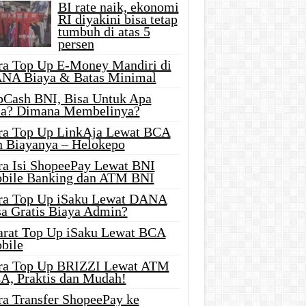
BI rate naik, ekonomi
RI diyakini bisa tetap
tumbuh di atas 5
persen
ra Top Up E-Money Mandiri di
NA Biaya & Batas Minimal
pCash BNI, Bisa Untuk Apa
ja? Dimana Membelinya?
ra Top Up LinkAja Lewat BCA
n Biayanya – Helokepo
ra Isi ShopeePay Lewat BNI
bile Banking dan ATM BNI
ra Top Up iSaku Lewat DANA
sa Gratis Biaya Admin?
arat Top Up iSaku Lewat BCA
bile
ra Top Up BRIZZI Lewat ATM
A, Praktis dan Mudah!
ra Transfer ShopeePay ke