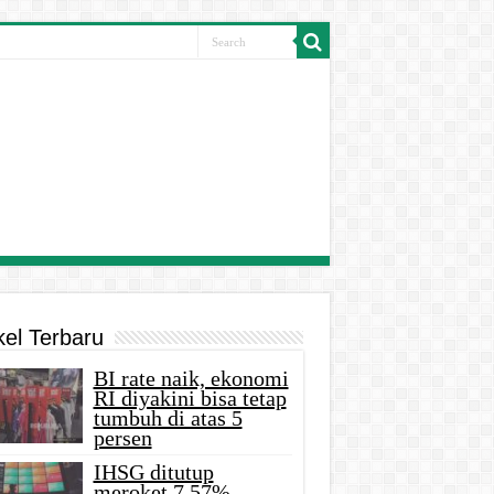
kel Terbaru
BI rate naik, ekonomi
RI diyakini bisa tetap
tumbuh di atas 5
persen
IHSG ditutup
meroket 7,57%,