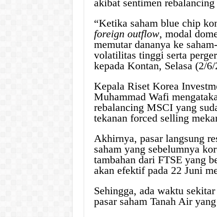
akibat sentimen rebalanci
“Ketika saham blue chip kon
foreign outflow
, modal domes
memutar dananya ke saham-
volatilitas tinggi serta per
kepada Kontan, Selasa (2/6/
Kepala Riset Korea Investme
Muhammad Wafi mengatakan,
rebalancing MSCI yang sudah
tekanan forced selling meka
Akhirnya, pasar langsung r
saham yang sebelumnya korek
tambahan dari FTSE yang be
akan efektif pada 22 Juni m
Sehingga, ada waktu sekitar
pasar saham Tanah Air yang