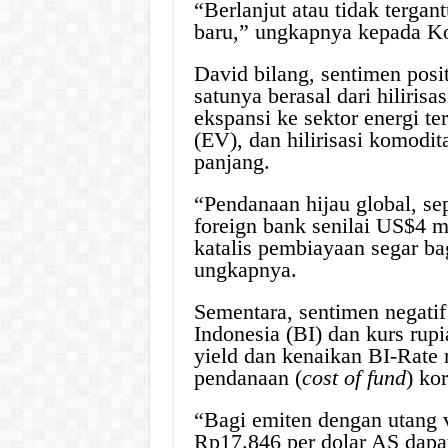
“Berlanjut atau tidak tergan
baru,” ungkapnya kepada Ko
David bilang, sentimen posi
satunya berasal dari hiliris
ekspansi ke sektor energi te
(EV), dan hilirisasi komodi
panjang.
“Pendanaan hijau global, sepe
foreign bank senilai US$4 m
katalis pembiayaan segar b
ungkapnya.
Sementara, sentimen negatif
Indonesia (BI) dan kurs rup
yield dan kenaikan BI-Rate
pendanaan (
cost of fund
) ko
“Bagi emiten dengan utang v
Rp17.846 per dolar AS dapat