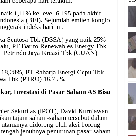
m beberapa hari terakhir.
 naik 1,11% ke level 6.195 pada akhir
Indonesia (BEI). Sejumlah emiten konglo
nggerak indeks hari ini.
ika Sentosa Tbk (DSSA) yang naik 25%
 Lalu, PT Barito Renewables Energy Tbk
 Petrindo Jaya Kreasi Tbk (CUAN)
18,28%, PT Raharja Energi Cepu Tbk
sea Tbk (PTRO) 16,75%.
ekor, Investasi di Pasar Saham AS Bisa
mier Sekuritas (IPOT), David Kurniawan
ikan tajam saham-saham tersebut dalam
ni utamanya didorong oleh aksi borong
 tengah jenuhnya penurunan pasar saham