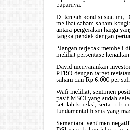
paparnya.
Di tengah kondisi saat ini,
melihat saham-saham konglo
antara pergerakan harga yan
jangka pendek dengan pertum
“Jangan terjebak membeli d
melihat persentase kenaikan 
David menyarankan investo
PTRO dengan target resista
saham dan Rp 6.000 per sa
Wafi melihat, sentimen posi
pasif MSCI yang sudah selesa
setelah koreksi, serta beb
fundamental bisnis yang mas
Sementara, sentimen negatif
DSI yang belum jelas, dan vo