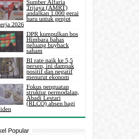
Sumber Alfaria
Trijaya (AMRT)
andalkan 1.000 gerai
baru untuk genjot
erja 2026
DPR kumpulkan bos
Himbara bahas
peluang buyback
saham
BI rate naik ke 5,5
persen, ini dampak
positif dan negatif
menurut ekonom
Fokus penguatan
struktur permodalan,
Abadi Lestari
(RLCO) absen bagi
viden
kel Popular