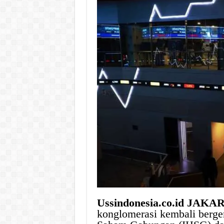
Ussindonesia.co.id JAKA
konglomerasi kembali berge