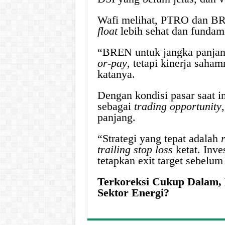
Wafi melihat, PTRO dan BRP
float
lebih sehat dan fundame
“BREN untuk jangka panjan
or-pay
, tetapi kinerja saha
katanya.
Dengan kondisi pasar saat i
sebagai
trading opportunity
panjang.
“Strategi yang tepat adalah
trailing stop loss
ketat. Inve
tetapkan exit target sebelu
Terkoreksi Cukup Dalam,
Sektor Energi?