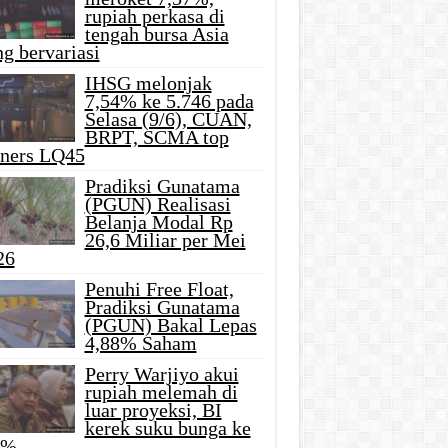
rupiah perkasa di
tengah bursa Asia
g bervariasi
IHSG melonjak
7,54% ke 5.746 pada
Selasa (9/6), CUAN,
BRPT, SCMA top
iners LQ45
Pradiksi Gunatama
(PGUN) Realisasi
Belanja Modal Rp
26,6 Miliar per Mei
26
Penuhi Free Float,
Pradiksi Gunatama
(PGUN) Bakal Lepas
4,88% Saham
Perry Warjiyo akui
rupiah melemah di
luar proyeksi, BI
kerek suku bunga ke
5%