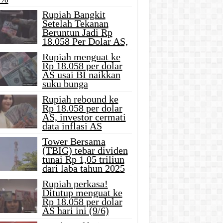
Rupiah Bangkit
Setelah Tekanan
Beruntun Jadi Rp
18.058 Per Dolar AS,
Rupiah menguat ke
Rp 18.058 per dolar
AS usai BI naikkan
suku bunga
Rupiah rebound ke
Rp 18.058 per dolar
AS, investor cermati
data inflasi AS
Tower Bersama
(TBIG) tebar dividen
tunai Rp 1,05 triliun
dari laba tahun 2025
Rupiah perkasa!
Ditutup menguat ke
Rp 18.058 per dolar
AS hari ini (9/6)