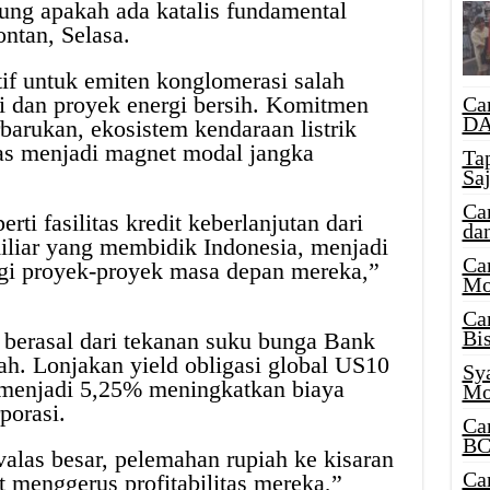
tung apakah ada katalis fundamental
ntan, Selasa.
tif untuk emiten konglomerasi salah
asi dan proyek energi bersih. Komitmen
Ca
DA
rbarukan, ekosistem kendaraan listrik
tas menjadi magnet modal jangka
Ta
Sa
Ca
rti fasilitas kredit keberlanjutan dari
da
iliar yang membidik Indonesia, menjadi
Ca
agi proyek-proyek masa depan mereka,”
Mo
Ca
Bi
 berasal dari tekanan suku bunga Bank
iah. Lonjakan yield obligasi global US10
Sy
 menjadi 5,25% meningkatkan biaya
Mo
rporasi.
Ca
BC
alas besar, pelemahan rupiah ke kisaran
Ca
 menggerus profitabilitas mereka,”