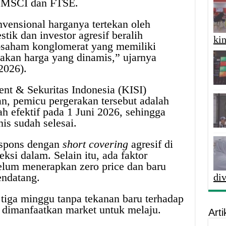
ng MSCI dan FTSE.
vensional harganya tertekan oleh
tik dan investor agresif beralih
kin
saham konglomerat yang memiliki
gerakan harga yang dinamis,” ujarnya
2026).
nt & Sekuritas Indonesia (KISI)
 pemicu pergerakan tersebut adalah
 efektif pada 1 Juni 2026, sehingga
nis sudah selesai.
espons dengan
short covering
agresif di
si dalam. Selain itu, ada faktor
lum menerapkan zero price dan baru
endatang.
di
 tiga minggu tanpa tekanan baru terhadap
 dimanfaatkan market untuk melaju.
Arti