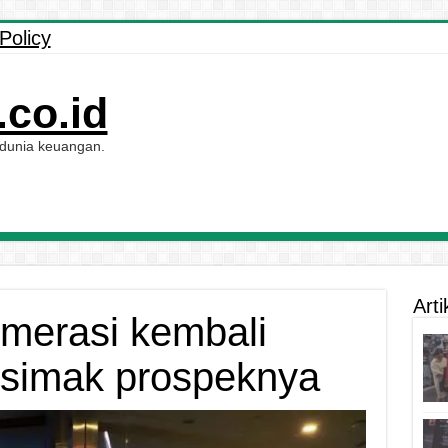
Policy
co.id
 dunia keuangan.
Arti
merasi kembali
 simak prospeknya