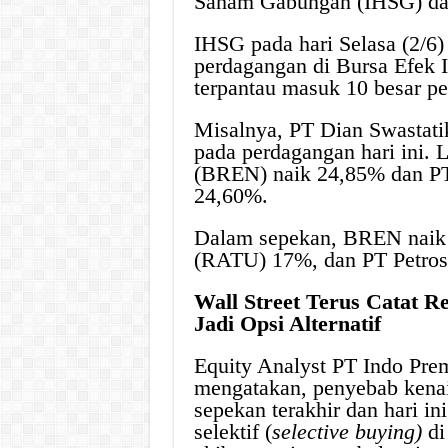
Saham Gabungan (IHSG) dala
IHSG pada hari Selasa (2/6)
perdagangan di Bursa Efek 
terpantau masuk 10 besar pe
Misalnya, PT Dian Swastat
pada perdagangan hari ini.
(BREN) naik 24,85% dan PT
24,60%.
Dalam sepekan, BREN naik 
(RATU) 17%, dan PT Petro
Wall Street Terus Catat R
Jadi Opsi Alternatif
Equity Analyst PT Indo Pre
mengatakan, penyebab kena
sepekan terakhir dan hari i
selektif (
selective buying)
di