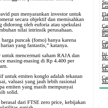
Se
Le
 David pun menyarankan investor untuk
Fl
Te
merat secara objektif dan memisahkan
g didorong oleh euforia atau spekulasi
Ca
buhan nilai intrinsik perusahaan.
dan
Pa
i harga puncak (fomo) hanya karena
Ca
harian yang fantastis,” katanya.
Ma
Is
r untuk mencermati saham RAJA dan
Mo
nce masing-masing di Rp 4.400 per
Ca
ham.
Mu
tif untuk emiten konglo adalah tekanan
Ca
i, valuasi yang jauh lebih rasional
Mu
erapa emiten yang masih mempunyai
ih solid.
 berasal dari FTSE zero price, kebijakan
latilitas rupiah.