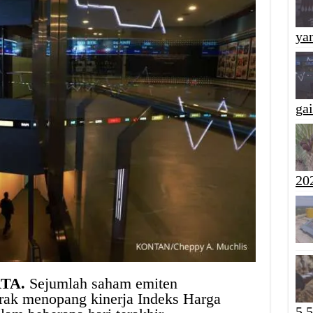
yan
ga
20
RTA.
Sejumlah saham emiten
rak menopang kinerja Indeks Harga
5,