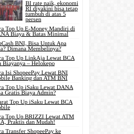
BI rate naik, ekonomi
RI diyakini bisa tetap
tumbuh di atas 5
persen
ra Top Up E-Money Mandiri di
NA Biaya & Batas Minimal
pCash BNI, Bisa Untuk Apa
ja? Dimana Membelinya?
ra Top Up LinkAja Lewat BCA
n Biayanya – Helokepo
ra Isi ShopeePay Lewat BNI
bile Banking dan ATM BNI
ra Top Up iSaku Lewat DANA
sa Gratis Biaya Admin?
arat Top Up iSaku Lewat BCA
bile
ra Top Up BRIZZI Lewat ATM
A, Praktis dan Mudah!
ra Transfer ShopeePay ke