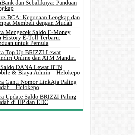
aBank dan Sebaliknya: Panduan
ngkap
azz BCA: Kegunaan Lengkap dan
mpat Membeli dengan Mudah
ra Mengecek Saldo E-Money
 History E-Toll Terbaru:
nduan untuk Pemula
ra Top Up BRIZZI Lewat
ndiri Online dan ATM Mandiri
i Saldo DANA Lewat BTN
bile & Biaya Admin – Helokepo
ra Ganti Nomor LinkAja Paling
dah – Helokepo
ra Update Saldo BRIZZI Paling
dah di HP dan EDC