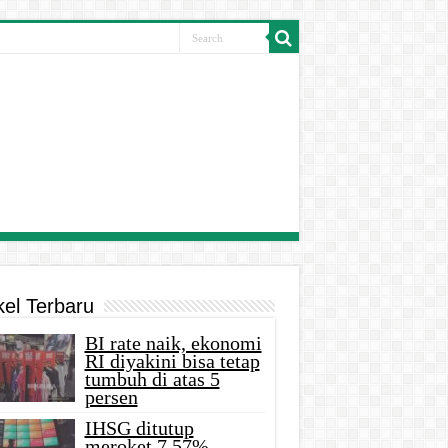
kel Terbaru
BI rate naik, ekonomi
RI diyakini bisa tetap
tumbuh di atas 5
persen
IHSG ditutup
meroket 7,57%,