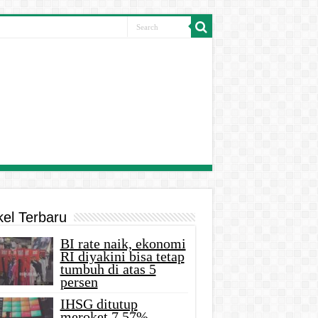
kel Terbaru
BI rate naik, ekonomi
RI diyakini bisa tetap
tumbuh di atas 5
persen
IHSG ditutup
meroket 7,57%,