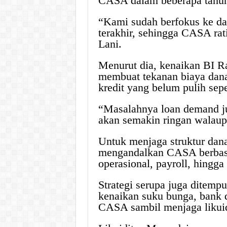
CASA dalam beberapa tahun 
“Kami sudah berfokus ke d
terakhir, sehingga CASA rati
Lani.
Menurut dia, kenaikan BI Ra
membuat tekanan biaya dana
kredit yang belum pulih sep
“Masalahnya loan demand ju
akan semakin ringan walaupu
Untuk menjaga struktur dan
mengandalkan CASA berbasis
operasional, payroll, hingg
Strategi serupa juga ditem
kenaikan suku bunga, bank d
CASA sambil menjaga likuidi