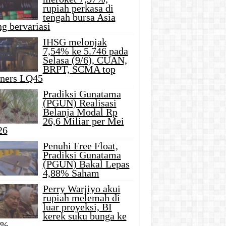
rupiah perkasa di
tengah bursa Asia
g bervariasi
IHSG melonjak
7,54% ke 5.746 pada
Selasa (9/6), CUAN,
BRPT, SCMA top
iners LQ45
Pradiksi Gunatama
(PGUN) Realisasi
Belanja Modal Rp
26,6 Miliar per Mei
26
Penuhi Free Float,
Pradiksi Gunatama
(PGUN) Bakal Lepas
4,88% Saham
Perry Warjiyo akui
rupiah melemah di
luar proyeksi, BI
kerek suku bunga ke
5%