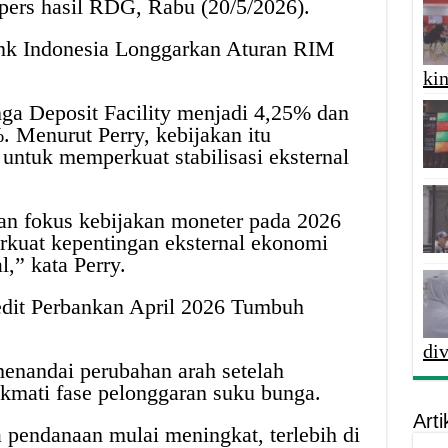
 pers hasil RDG, Rabu (20/5/2026).
nk Indonesia Longgarkan Aturan RIM
kin
ga Deposit Facility menjadi 4,25% dan
. Menurut Perry, kebijakan itu
untuk memperkuat stabilisasi eksternal
gan fokus kebijakan moneter pada 2026
rkuat kepentingan eksternal ekonomi
,” kata Perry.
edit Perbankan April 2026 Tumbuh
di
menandai perubahan arah setelah
kmati fase pelonggaran suku bunga.
Arti
a pendanaan mulai meningkat, terlebih di