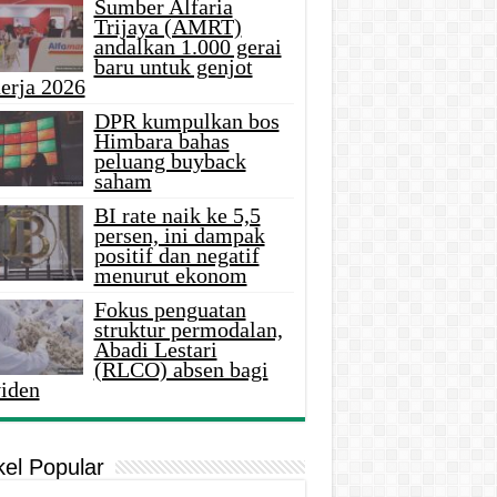
Sumber Alfaria
Trijaya (AMRT)
andalkan 1.000 gerai
baru untuk genjot
erja 2026
DPR kumpulkan bos
Himbara bahas
peluang buyback
saham
BI rate naik ke 5,5
persen, ini dampak
positif dan negatif
menurut ekonom
Fokus penguatan
struktur permodalan,
Abadi Lestari
(RLCO) absen bagi
viden
kel Popular