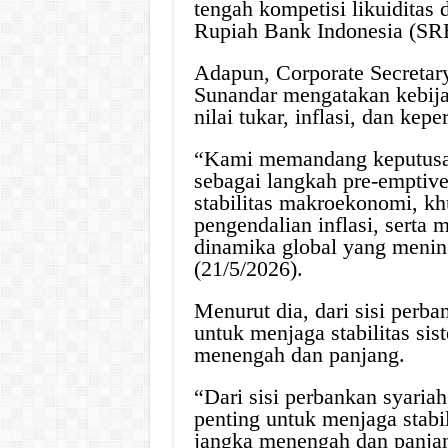
tengah kompetisi likuiditas 
Rupiah Bank Indonesia (SR
Adapun, Corporate Secretar
Sunandar mengatakan kebijak
nilai tukar, inflasi, dan kep
“Kami memandang keputusa
sebagai langkah pre-emptiv
stabilitas makroekonomi, khu
pengendalian inflasi, serta 
dinamika global yang menin
(21/5/2026).
Menurut dia, dari sisi perba
untuk menjaga stabilitas si
menengah dan panjang.
“Dari sisi perbankan syariah
penting untuk menjaga stabi
jangka menengah dan panjan