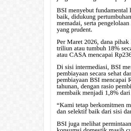
BSI menyebut fundamental li
baik, didukung pertumbuhan 
memadai, serta pengelolaan
yang prudent.
Per Maret 2026, dana pihak 
triliun atau tumbuh 18% sec
atau CASA mencapai Rp236,2
Di sisi intermediasi, BSI 
pembiayaan secara sehat dan
pembiayaan BSI mencapai Rp
tahunan, dengan rasio pemb
membaik menjadi 1,8% dari
“Kami tetap berkomitmen men
dan selektif baik dari sisi
BSI juga melihat permintaan
konsumsi domestik masih c