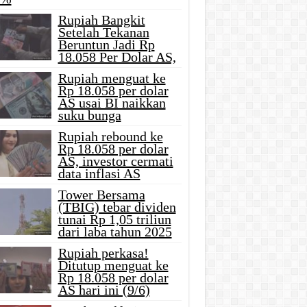
Rupiah Bangkit
Setelah Tekanan
Beruntun Jadi Rp
18.058 Per Dolar AS,
Rupiah menguat ke
Rp 18.058 per dolar
AS usai BI naikkan
suku bunga
Rupiah rebound ke
Rp 18.058 per dolar
AS, investor cermati
data inflasi AS
Tower Bersama
(TBIG) tebar dividen
tunai Rp 1,05 triliun
dari laba tahun 2025
Rupiah perkasa!
Ditutup menguat ke
Rp 18.058 per dolar
AS hari ini (9/6)