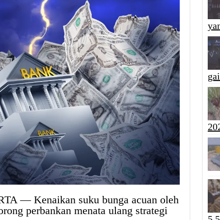
yan
ga
20
TA — Kenaikan suku bunga acuan oleh
rong perbankan menata ulang strategi
5,