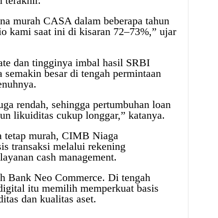
terakhir.
ana murah CASA dalam beberapa tahun
o kami saat ini di kisaran 72–73%,” ujar
te dan tingginya imbal hasil SRBI
 semakin besar di tengah permintaan
enuhnya.
ga rendah, sehingga pertumbuhan loan
n likuiditas cukup longgar,” katanya.
a tetap murah, CIMB Niaga
 transaksi melalui rekening
a layanan cash management.
puh Bank Neo Commerce. Di tengah
igital itu memilih memperkuat basis
tas dan kualitas aset.