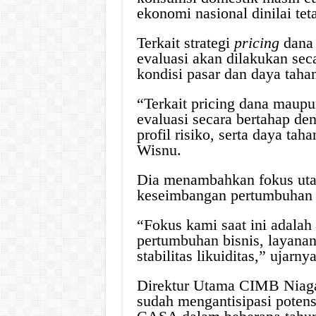
ekonomi nasional dinilai tet
Terkait strategi
pricing
dana 
evaluasi akan dilakukan se
kondisi pasar dan daya taha
“Terkait pricing dana maup
evaluasi secara bertahap d
profil risiko, serta daya tah
Wisnu.
Dia menambahkan fokus utam
keseimbangan pertumbuhan bis
“Fokus kami saat ini adala
pertumbuhan bisnis, layanan
stabilitas likuiditas,” ujarnya
Direktur Utama CIMB Niag
sudah mengantisipasi poten