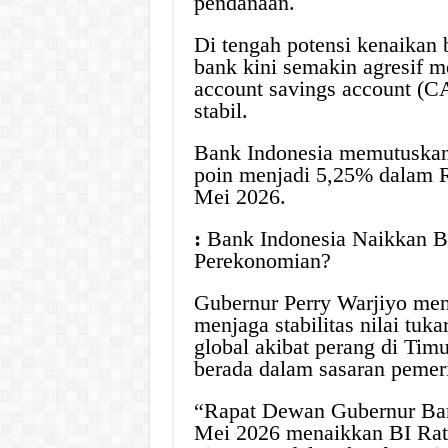
pendanaan.
Di tengah potensi kenaikan 
bank kini semakin agresif 
account savings account (C
stabil.
Bank Indonesia memutuskan 
poin menjadi 5,25% dalam
Mei 2026.
:
Bank Indonesia Naikkan B
Perekonomian?
Gubernur Perry Warjiyo men
menjaga stabilitas nilai tuka
global akibat perang di Timu
berada dalam sasaran pemer
“Rapat Dewan Gubernur Ban
Mei 2026 menaikkan BI Rate