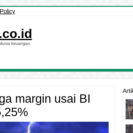
Policy
co.id
 dunia keuangan.
Arti
ga margin usai BI
 5,25%