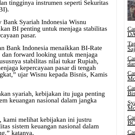
dan tingginya instrumen seperti Sekuritas
BI).
y Bank Syariah Indonesia Wisnu
an BI penting untuk menjaga stabilitas
Ca
DA
ercayaan pasar.
Ta
n Bank Indonesia menaikkan BI-Rate
Sa
e dan forward looking untuk menjaga
Ca
susnya stabilitas nilai tukar Rupiah,
da
menjaga kepercayaan pasar di tengah
Ca
gkat,” ujar Wisnu kepada Bisnis, Kamis
Mo
Ca
nkan syariah, kebijakan itu juga penting
Bi
stem keuangan nasional dalam jangka
Sy
Mo
Ca
, kami melihat kebijakan ini justru
BC
litas sistem keuangan nasional dalam
Ca
g,” katanya.