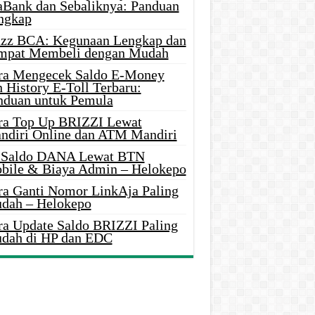
aBank dan Sebaliknya: Panduan
ngkap
azz BCA: Kegunaan Lengkap dan
mpat Membeli dengan Mudah
ra Mengecek Saldo E-Money
 History E-Toll Terbaru:
nduan untuk Pemula
ra Top Up BRIZZI Lewat
ndiri Online dan ATM Mandiri
i Saldo DANA Lewat BTN
bile & Biaya Admin – Helokepo
ra Ganti Nomor LinkAja Paling
dah – Helokepo
ra Update Saldo BRIZZI Paling
dah di HP dan EDC