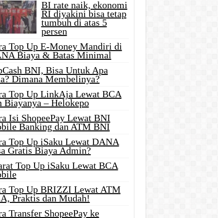
BI rate naik, ekonomi
RI diyakini bisa tetap
tumbuh di atas 5
persen
ra Top Up E-Money Mandiri di
NA Biaya & Batas Minimal
pCash BNI, Bisa Untuk Apa
ja? Dimana Membelinya?
ra Top Up LinkAja Lewat BCA
n Biayanya – Helokepo
ra Isi ShopeePay Lewat BNI
bile Banking dan ATM BNI
ra Top Up iSaku Lewat DANA
sa Gratis Biaya Admin?
arat Top Up iSaku Lewat BCA
bile
ra Top Up BRIZZI Lewat ATM
A, Praktis dan Mudah!
ra Transfer ShopeePay ke