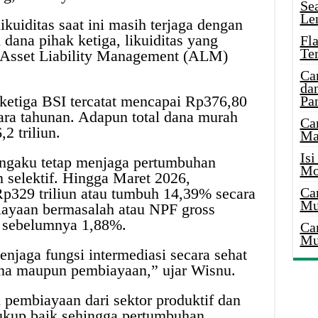
Se
Le
kuiditas saat ini masih terjaga dengan
dana pihak ketiga, likuiditas yang
Fl
Te
 Asset Liability Management (ALM)
Ca
dan
ketiga BSI tercatat mencapai Rp376,80
Pa
ara tahunan. Adapun total dana murah
Ca
 triliun.
Ma
Is
mengaku tetap menjaga pertumbuhan
Mo
 selektif. Hingga Maret 2026,
329 triliun atau tumbuh 14,39% secara
Ca
Mu
iayaan bermasalah atau NPF gross
 sebelumnya 1,88%.
Ca
Mu
jaga fungsi intermediasi secara sehat
 dana maupun pembiayaan,” ujar Wisnu.
 pembiayaan dari sektor produktif dan
ukup baik sehingga pertumbuhan