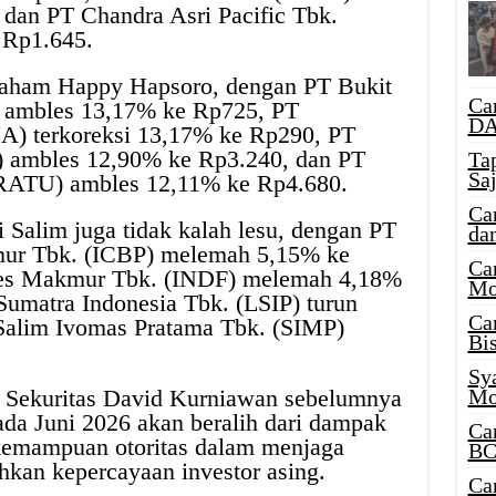
dan PT Chandra Asri Pacific Tbk.
 Rp1.645.
saham Happy Hapsoro, dengan PT Bukit
Ca
 ambles 13,17% ke Rp725, PT
DA
A) terkoreksi 13,17% ke Rp290, PT
 ambles 12,90% ke Rp3.240, dan PT
Ta
Sa
(RATU) ambles 12,11% ke Rp4.680.
Ca
 Salim juga tidak kalah lesu, dengan PT
da
ur Tbk. (ICBP) melemah 5,15% ke
Ca
ses Makmur Tbk. (INDF) melemah 4,18%
Mo
umatra Indonesia Tbk. (LSIP) turun
Ca
Salim Ivomas Pratama Tbk. (SIMP)
Bi
Sy
r Sekuritas David Kurniawan sebelumnya
Mo
pada Juni 2026 akan beralih dari dampak
Ca
mampuan otoritas dalam menjaga
BC
ihkan kepercayaan investor asing.
Ca