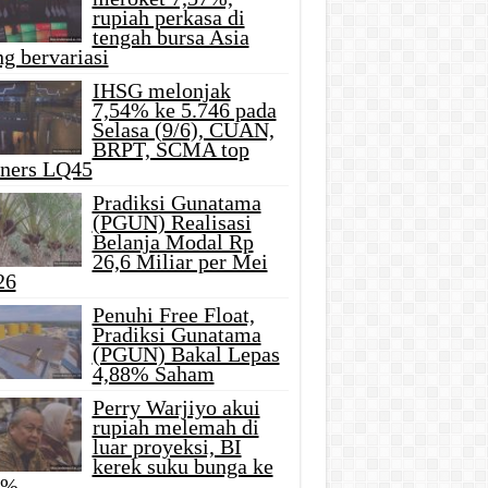
rupiah perkasa di
tengah bursa Asia
g bervariasi
IHSG melonjak
7,54% ke 5.746 pada
Selasa (9/6), CUAN,
BRPT, SCMA top
iners LQ45
Pradiksi Gunatama
(PGUN) Realisasi
Belanja Modal Rp
26,6 Miliar per Mei
26
Penuhi Free Float,
Pradiksi Gunatama
(PGUN) Bakal Lepas
4,88% Saham
Perry Warjiyo akui
rupiah melemah di
luar proyeksi, BI
kerek suku bunga ke
5%