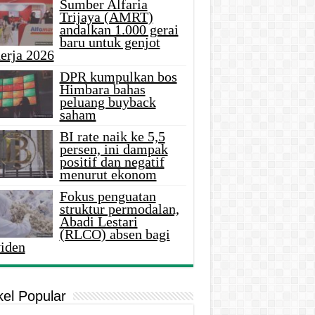
Sumber Alfaria
Trijaya (AMRT)
andalkan 1.000 gerai
baru untuk genjot
erja 2026
DPR kumpulkan bos
Himbara bahas
peluang buyback
saham
BI rate naik ke 5,5
persen, ini dampak
positif dan negatif
menurut ekonom
Fokus penguatan
struktur permodalan,
Abadi Lestari
(RLCO) absen bagi
viden
kel Popular