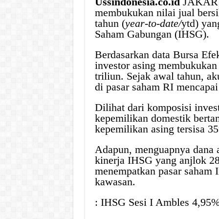
Ussindonesia.co.id
JAKARTA
membukukan nilai jual bersi
tahun (
year-to-date/
ytd) yan
Saham Gabungan (IHSG).
Berdasarkan data Bursa Efek
investor asing membukukan 
triliun. Sejak awal tahun, a
di pasar saham RI mencapai 
Dilihat dari komposisi inves
kepemilikan domestik berta
kepemilikan asing tersisa 3
Adapun, menguapnya dana as
kinerja IHSG yang anjlok 28
menempatkan pasar saham In
kawasan.
: IHSG Sesi I Ambles 4,95%,