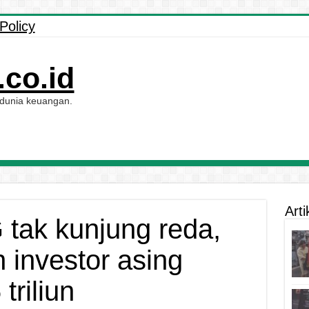
Policy
co.id
 dunia keuangan.
Arti
tak kunjung reda,
ih investor asing
triliun