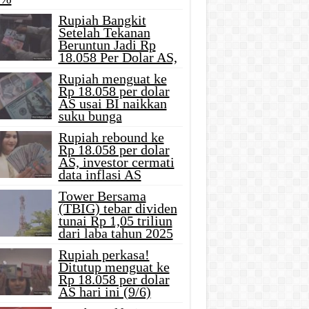
Rupiah Bangkit
Setelah Tekanan
Beruntun Jadi Rp
18.058 Per Dolar AS,
Rupiah menguat ke
Rp 18.058 per dolar
AS usai BI naikkan
suku bunga
Rupiah rebound ke
Rp 18.058 per dolar
AS, investor cermati
data inflasi AS
Tower Bersama
(TBIG) tebar dividen
tunai Rp 1,05 triliun
dari laba tahun 2025
Rupiah perkasa!
Ditutup menguat ke
Rp 18.058 per dolar
AS hari ini (9/6)