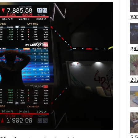
yan
ga
20
5,