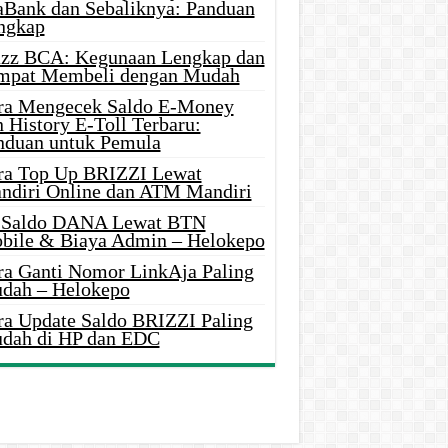
aBank dan Sebaliknya: Panduan
ngkap
azz BCA: Kegunaan Lengkap dan
mpat Membeli dengan Mudah
ra Mengecek Saldo E-Money
 History E-Toll Terbaru:
nduan untuk Pemula
ra Top Up BRIZZI Lewat
ndiri Online dan ATM Mandiri
i Saldo DANA Lewat BTN
bile & Biaya Admin – Helokepo
ra Ganti Nomor LinkAja Paling
dah – Helokepo
ra Update Saldo BRIZZI Paling
dah di HP dan EDC