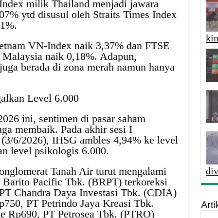
Index milik Thailand menjadi jawara
07% ytd disusul oleh Straits Times Index
71%.
kin
ietnam VN-Index naik 3,37% dan FTSE
 Malaysia naik 0,18%. Adapun,
a juga berada di zona merah namun hanya
alkan Level 6.000
2026 ini, sentimen di pasar saham
uga membaik. Pada akhir sesi I
a (3/6/2026), IHSG ambles 4,94% ke level
n level psikologis 6.000.
konglomerat Tanah Air turut mengalami
di
 Barito Pacific Tbk. (BRPT) terkoreksi
 PT Chandra Daya Investasi Tbk. (CDIA)
750, PT Petrindo Jaya Kreasi Tbk.
Arti
 Rp690, PT Petrosea Tbk. (PTRO)