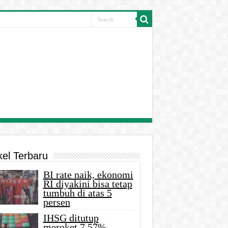
kel Terbaru
BI rate naik, ekonomi
RI diyakini bisa tetap
tumbuh di atas 5
persen
IHSG ditutup
meroket 7,57%,