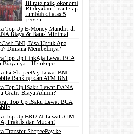
BI rate naik, ekonomi
RI diyakini bisa tetap
tumbuh di atas 5
persen
ra Top Up E-Money Mandiri di
NA Biaya & Batas Minimal
pCash BNI, Bisa Untuk Apa
ja? Dimana Membelinya?
ra Top Up LinkAja Lewat BCA
n Biayanya – Helokepo
ra Isi ShopeePay Lewat BNI
bile Banking dan ATM BNI
ra Top Up iSaku Lewat DANA
sa Gratis Biaya Admin?
arat Top Up iSaku Lewat BCA
bile
ra Top Up BRIZZI Lewat ATM
A, Praktis dan Mudah!
ra Transfer ShopeePay ke