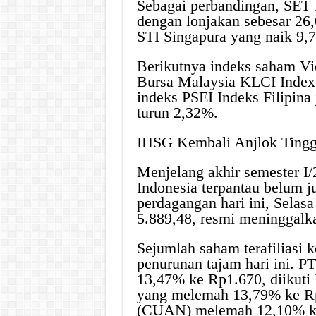
Sebagai perbandingan, SET 
dengan lonjakan sebesar 26,
STI Singapura yang naik 9,
Berikutnya indeks saham V
Bursa Malaysia KLCI Index
indeks PSEI Indeks Filipin
turun 2,32%.
IHSG Kembali Anjlok Tingg
Menjelang akhir semester I/
Indonesia terpantau belum j
perdagangan hari ini, Selas
5.889,48, resmi meninggalka
Sejumlah saham terafiliasi 
penurunan tajam hari ini. PT
13,47% ke Rp1.670, diikuti
yang melemah 13,79% ke Rp
(CUAN) melemah 12,10% ke