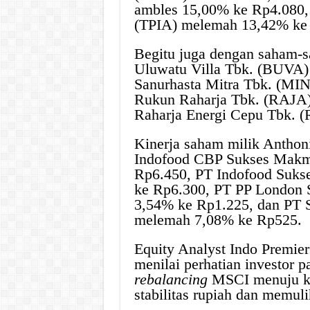
ambles 15,00% ke Rp4.080, 
(TPIA) melemah 13,42% ke
Begitu juga dengan saham-
Uluwatu Villa Tbk. (BUVA)
Sanurhasta Mitra Tbk. (MIN
Rukun Raharja Tbk. (RAJA)
Raharja Energi Cepu Tbk. 
Kinerja saham milik Anthoni
Indofood CBP Sukses Makm
Rp6.450, PT Indofood Suk
ke Rp6.300, PT PP London S
3,54% ke Rp1.225, dan PT 
melemah 7,08% ke Rp525.
Equity Analyst Indo Premie
menilai perhatian investor 
rebalancing
MSCI menuju ke
stabilitas rupiah dan memul