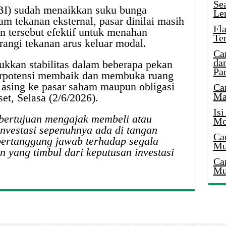
Se
BI) sudah menaikkan suku bunga
Le
 tekanan eksternal, pasar dinilai masih
Fl
 tersebut efektif untuk menahan
Te
rangi tekanan arus keluar modal.
Ca
dan
kkan stabilitas dalam beberapa pekan
Pa
berpotensi membaik dan membuka ruang
 asing ke pasar saham maupun obligasi
Ca
Ma
et, Selasa (2/6/2026).
Is
ak bertujuan mengajak membeli atau
Mo
nvestasi sepenuhnya ada di tangan
Ca
bertanggung jawab terhadap segala
Mu
 yang timbul dari keputusan investasi
Ca
Mu