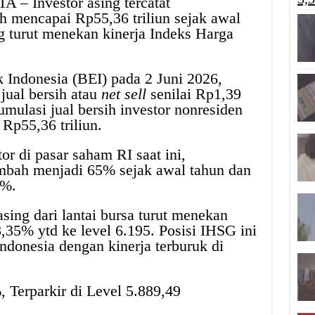
 – Investor asing tercatat
h mencapai Rp55,36 triliun sejak awal
g turut menekan kinerja Indeks Harga
 Indonesia (BEI) pada 2 Juni 2026,
jual bersih atau
net sell
senilai Rp1,39
kumulasi jual bersih investor nonresiden
Rp55,36 triliun.
tor di pasar saham RI saat ini,
mbah menjadi 65% sejak awal tahun dan
5%.
ing dari lantai bursa turut menekan
,35% ytd ke level 6.195. Posisi IHSG ini
donesia dengan kinerja terburuk di
 Terparkir di Level 5.889,49