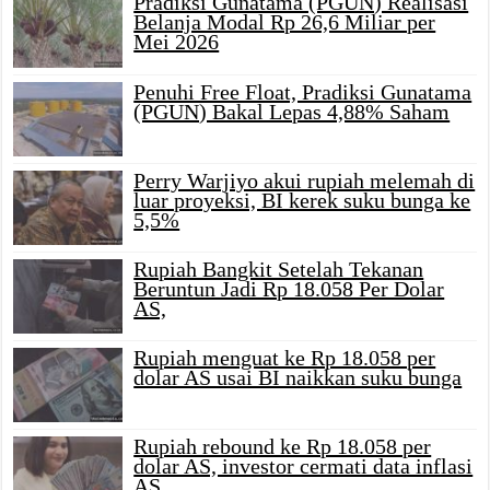
Pradiksi Gunatama (PGUN) Realisasi
Belanja Modal Rp 26,6 Miliar per
Mei 2026
Penuhi Free Float, Pradiksi Gunatama
(PGUN) Bakal Lepas 4,88% Saham
Perry Warjiyo akui rupiah melemah di
luar proyeksi, BI kerek suku bunga ke
5,5%
Rupiah Bangkit Setelah Tekanan
Beruntun Jadi Rp 18.058 Per Dolar
AS,
Rupiah menguat ke Rp 18.058 per
dolar AS usai BI naikkan suku bunga
Rupiah rebound ke Rp 18.058 per
dolar AS, investor cermati data inflasi
AS