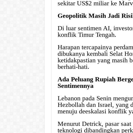
sekitar US$2 miliar ke Marv
Geopolitik Masih Jadi Ris
Di luar sentimen AI, invest
konflik Timur Tengah.
Harapan tercapainya perdama
dibukanya kembali Selat H
ketidakpastian yang masih b
berhati-hati.
Ada Peluang Rupiah Berge
Sentimennya
Lebanon pada Senin mengumu
Hezbollah dan Israel, yang 
menuju deeskalasi konflik ya
Menurut Detrick, pasar saat
teknologi dibandingkan per