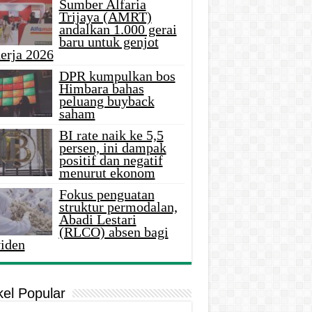
Sumber Alfaria
Trijaya (AMRT)
andalkan 1.000 gerai
baru untuk genjot
erja 2026
DPR kumpulkan bos
Himbara bahas
peluang buyback
saham
BI rate naik ke 5,5
persen, ini dampak
positif dan negatif
menurut ekonom
Fokus penguatan
struktur permodalan,
Abadi Lestari
(RLCO) absen bagi
viden
kel Popular