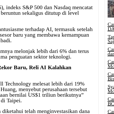
6), indeks S&P 500 dan Nasdaq mencatat
beruntun sekaligus ditutup di level
Ca
DA
antusiasme terhadap AI, termasuk setelah
osesor baru yang membawa kemampuan
Ta
badi.
Sa
Ca
umnya melonjak lebih dari 6% dan terus
da
ama penguatan sektor teknologi.
Ca
Mo
Rekor Baru, Reli AI Kalahkan
Ca
Bi
ll Technology melesat lebih dari 19%
Sy
 Huang, menyebut perusahaan tersebut
Mo
aan bernilai US$1 triliun berikutnya”
Ca
di Taipei.
BC
a diketahui telah menginvestasikan dana
Ca