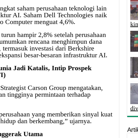
ngkat saham perusahaan teknologi lain
ruktur AI. Saham Dell Technologies naik
ro Computer menguat 4,6%.
kin
t turun hampir 2,8% setelah perusahaan
ngumumkan rencana menghimpun dana
, termasuk investasi dari Berkshire
spansi besar-besaran infrastruktur AI.
nia Jadi Katalis, Intip Prospek
I)
 Strategist Carson Group mengatakan,
an tingginya permintaan terhadap
di
 perusahaan yang memberikan sinyal kuat
hidup dan berkembang,” ujarnya.
Arti
enggerak Utama