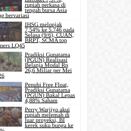
rupiah perkasa di
tengah bursa Asia
g bervariasi
IHSG melonjak
7,54% ke 5.746 pada
Selasa (9/6), CUAN,
BRPT, SCMA top
iners LQ45
Pradiksi Gunatama
(PGUN) Realisasi
Belanja Modal Rp
26,6 Miliar per Mei
26
Penuhi Free Float,
Pradiksi Gunatama
(PGUN) Bakal Lepas
4,88% Saham
Perry Warjiyo akui
rupiah melemah di
luar proyeksi, BI
kerek suku bunga ke
5%