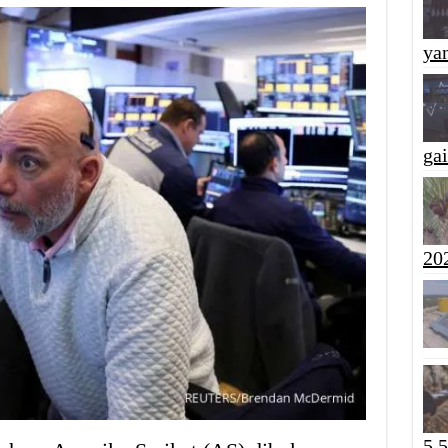
yan
ga
20
5,