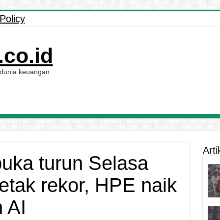
Policy
co.id
 dunia keuangan.
Arti
buka turun Selasa
cetak rekor, HPE naik
 AI