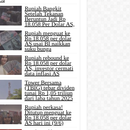
Rupiah Bangkit
Setelah Tekanan
Beruntun Jadi Rp
18.058 Per Dolar AS,
Rupiah menguat ke
Rp 18.058 per dolar
AS usai BI naikkan
suku bunga
Rupiah rebound ke
Rp 18.058 per dolar
AS, investor cermati
data inflasi AS
Tower Bersama
(TBIG) tebar dividen
tunai Rp 1,05 triliun
dari laba tahun 2025
Rupiah perkasa!
Ditutup menguat ke
Rp 18.058 per dolar
AS hari ini (9/6)