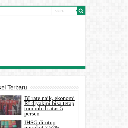
kel Terbaru
BI rate naik, ekonomi
RI diyakini bisa tetap
tumbuh di atas 5
persen
IHSG ditutup
meroket 7,57%,