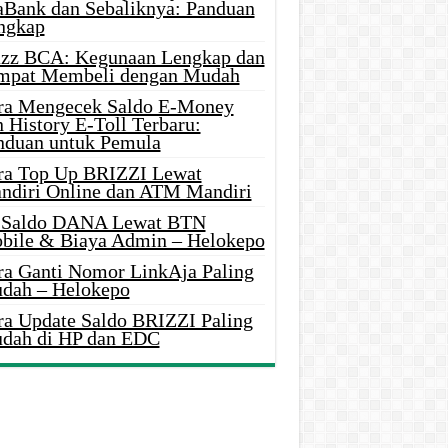
aBank dan Sebaliknya: Panduan
ngkap
azz BCA: Kegunaan Lengkap dan
mpat Membeli dengan Mudah
ra Mengecek Saldo E-Money
 History E-Toll Terbaru:
nduan untuk Pemula
ra Top Up BRIZZI Lewat
ndiri Online dan ATM Mandiri
i Saldo DANA Lewat BTN
bile & Biaya Admin – Helokepo
ra Ganti Nomor LinkAja Paling
dah – Helokepo
ra Update Saldo BRIZZI Paling
dah di HP dan EDC