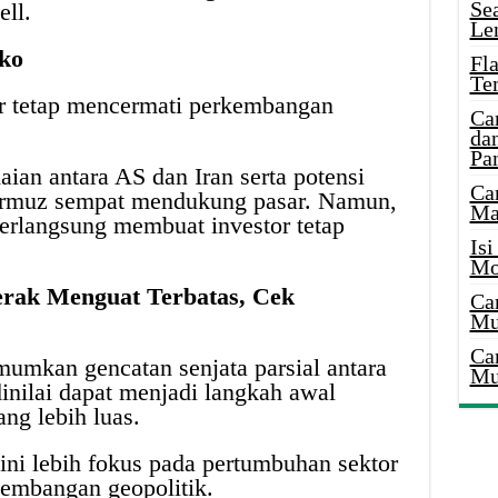
Se
ell.
Le
iko
Fl
Te
or tetap mencermati perkembangan
Ca
dan
Pa
ian antara AS dan Iran serta potensi
Ca
ormuz sempat mendukung pasar. Namun,
Ma
erlangsung membuat investor tetap
Is
Mo
rak Menguat Terbatas, Cek
Ca
Mu
Ca
mkan gencatan senjata parsial antara
Mu
dinilai dapat menjadi langkah awal
ng lebih luas.
 ini lebih fokus pada pertumbuhan sektor
kembangan geopolitik.