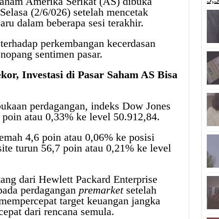
aham Amerika Serikat (AS) dibuka
elasa (2/6/026) setelah mencetak
baru dalam beberapa sesi terakhir.
 terhadap perkembangan kecerdasan
enopang sentimen pasar.
ekor, Investasi di Pasar Saham AS Bisa
ukaan perdagangan, indeks Dow Jones
 poin atau 0,33% ke level 50.912,84.
emah 4,6 poin atau 0,06% ke posisi
te turun 56,7 poin atau 0,21% ke level
tang dari Hewlett Packard Enterprise
 pada perdagangan
premarket
setelah
 mempercepat target keuangan jangka
cepat dari rencana semula.