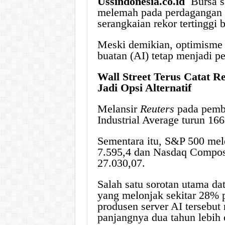
Ussindonesia.co.id
Bursa s
melemah pada perdagangan S
serangkaian rekor tertinggi 
Meski demikian, optimisme
buatan (AI) tetap menjadi p
Wall Street Terus Catat R
Jadi Opsi Alternatif
Melansir
Reuters
pada pemb
Industrial Average turun 166
Sementara itu, S&P 500 mel
7.595,4 dan Nasdaq Composi
27.030,07.
Salah satu sorotan utama da
yang melonjak sekitar 28%
produsen server AI tersebut
panjangnya dua tahun lebih 