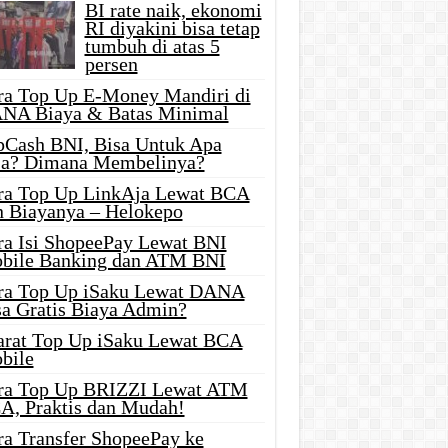
BI rate naik, ekonomi
RI diyakini bisa tetap
tumbuh di atas 5
persen
ra Top Up E-Money Mandiri di
NA Biaya & Batas Minimal
pCash BNI, Bisa Untuk Apa
ja? Dimana Membelinya?
ra Top Up LinkAja Lewat BCA
n Biayanya – Helokepo
ra Isi ShopeePay Lewat BNI
bile Banking dan ATM BNI
ra Top Up iSaku Lewat DANA
sa Gratis Biaya Admin?
arat Top Up iSaku Lewat BCA
bile
ra Top Up BRIZZI Lewat ATM
A, Praktis dan Mudah!
ra Transfer ShopeePay ke