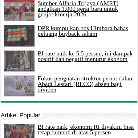
Sumber Alfaria Trijaya (AMRT)
andalkan 1.000 gerai baru untuk
genjot kinerja 2026
DPR kumpulkan bos Himbara bahas
peluang buyback saham
BI rate naik ke 5,5 persen, ini dampak
positif dan negatif menurut ekonom
Fokus penguatan struktur permodalan,
Abadi Lestari (RLCO) absen bagi
dividen
Artikel Popular
BI rate naik, ekonomi RI diyakini bisa
tetap tumbuh di atas 5 persen