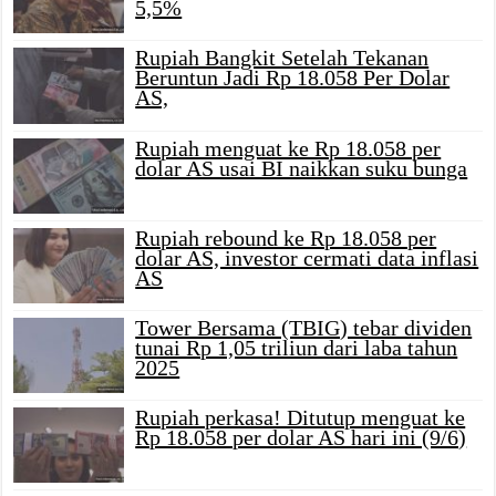
5,5%
Rupiah Bangkit Setelah Tekanan
Beruntun Jadi Rp 18.058 Per Dolar
AS,
Rupiah menguat ke Rp 18.058 per
dolar AS usai BI naikkan suku bunga
Rupiah rebound ke Rp 18.058 per
dolar AS, investor cermati data inflasi
AS
Tower Bersama (TBIG) tebar dividen
tunai Rp 1,05 triliun dari laba tahun
2025
Rupiah perkasa! Ditutup menguat ke
Rp 18.058 per dolar AS hari ini (9/6)