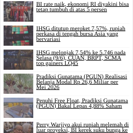
BI rate naik, ekonomi RI diyakini bisa
tetap tumbuh di atas 5 persen
IHSG ditutup meroket 7,57%, rupiah
perkasa di tengah bursa Asia yang
bervariasi
IHSG melonjak 7,54% ke 5.746 pada
Selasa (9/6), CUAN, BRPT, SCMA
top gainers LQ45
Pradiksi Gunatama (PGUN) Realisasi
Belanja Modal Rp 26,6 Miliar per
Mei 2026
Penuhi Free Float, Pradiksi Gunatama
(PGUN) Bakal Lepas 4,88% Saham
Perry Warjiyo akui rupiah melemah di
luar proyeksi, BI kerek suku bunga ke