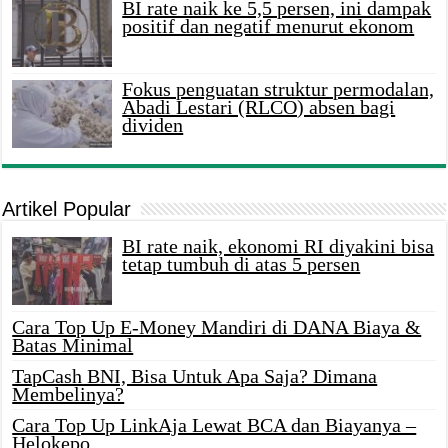
BI rate naik ke 5,5 persen, ini dampak
positif dan negatif menurut ekonom
Fokus penguatan struktur permodalan,
Abadi Lestari (RLCO) absen bagi
dividen
Artikel Popular
BI rate naik, ekonomi RI diyakini bisa
tetap tumbuh di atas 5 persen
Cara Top Up E-Money Mandiri di DANA Biaya &
Batas Minimal
TapCash BNI, Bisa Untuk Apa Saja? Dimana
Membelinya?
Cara Top Up LinkAja Lewat BCA dan Biayanya –
Helokepo