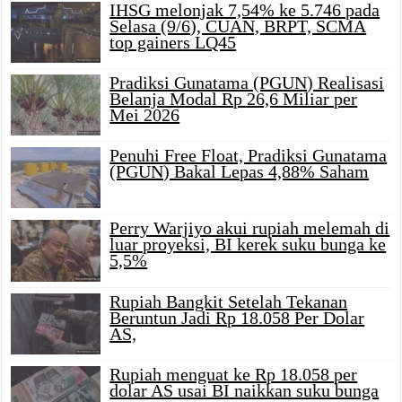
IHSG melonjak 7,54% ke 5.746 pada
Selasa (9/6), CUAN, BRPT, SCMA
top gainers LQ45
Pradiksi Gunatama (PGUN) Realisasi
Belanja Modal Rp 26,6 Miliar per
Mei 2026
Penuhi Free Float, Pradiksi Gunatama
(PGUN) Bakal Lepas 4,88% Saham
Perry Warjiyo akui rupiah melemah di
luar proyeksi, BI kerek suku bunga ke
5,5%
Rupiah Bangkit Setelah Tekanan
Beruntun Jadi Rp 18.058 Per Dolar
AS,
Rupiah menguat ke Rp 18.058 per
dolar AS usai BI naikkan suku bunga