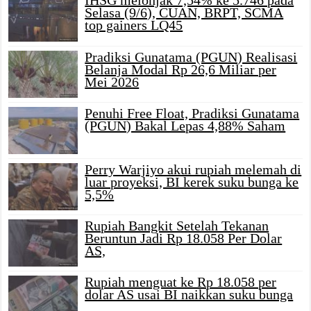
IHSG melonjak 7,54% ke 5.746 pada
Selasa (9/6), CUAN, BRPT, SCMA
top gainers LQ45
Pradiksi Gunatama (PGUN) Realisasi
Belanja Modal Rp 26,6 Miliar per
Mei 2026
Penuhi Free Float, Pradiksi Gunatama
(PGUN) Bakal Lepas 4,88% Saham
Perry Warjiyo akui rupiah melemah di
luar proyeksi, BI kerek suku bunga ke
5,5%
Rupiah Bangkit Setelah Tekanan
Beruntun Jadi Rp 18.058 Per Dolar
AS,
Rupiah menguat ke Rp 18.058 per
dolar AS usai BI naikkan suku bunga