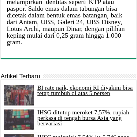
melampirkan identitas seperti KTP atau
paspor. Saldo emas dalam tabungan bisa
dicetak dalam bentuk emas batangan, baik
dari Antam, UBS, Galeri 24, UBS Disney,
Lotus Archi, maupun Dinar, dengan pilihan
keping mulai dari 0,25 gram hingga 1.000
gram.
Artikel Terbaru
BI rate naik, ekonomi RI diyakini bisa
tetap tumbuh di atas 5 persen
IHSG ditutup meroket 7,57%, rupiah
perkasa di tengah bursa Asia yang
bervariasi