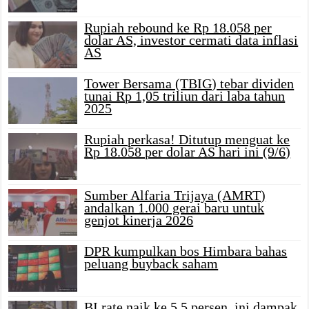
Rupiah rebound ke Rp 18.058 per
dolar AS, investor cermati data inflasi
AS
Tower Bersama (TBIG) tebar dividen
tunai Rp 1,05 triliun dari laba tahun
2025
Rupiah perkasa! Ditutup menguat ke
Rp 18.058 per dolar AS hari ini (9/6)
Sumber Alfaria Trijaya (AMRT)
andalkan 1.000 gerai baru untuk
genjot kinerja 2026
DPR kumpulkan bos Himbara bahas
peluang buyback saham
BI rate naik ke 5,5 persen, ini dampak