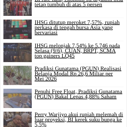
tetap tumbuh di atas 5 persen
IHSG ditutup meroket 7,57%, rupiah
perkasa di tengah bursa Asia yang
bervariasi
IHSG melonjak 7,54% ke 5.746 pada
Selasa (9/6), CUAN, BRPT, SCMA
top gainers LQ45
Pradiksi Gunatama (PGUN) Realisasi
Belanja Modal Rp 26,6 Miliar per
Mei 2026
Penuhi Free Float, Pradiksi Gunatama
(PGUN) Bakal Lepas 4,88% Saham
Perry Warjiyo akui rupiah melemah di
luar proyeksi, BI kerek suku bunga ke
5,5%