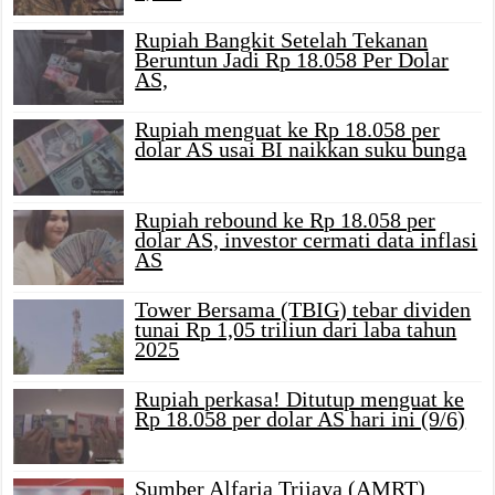
Rupiah Bangkit Setelah Tekanan
Beruntun Jadi Rp 18.058 Per Dolar
AS,
Rupiah menguat ke Rp 18.058 per
dolar AS usai BI naikkan suku bunga
Rupiah rebound ke Rp 18.058 per
dolar AS, investor cermati data inflasi
AS
Tower Bersama (TBIG) tebar dividen
tunai Rp 1,05 triliun dari laba tahun
2025
Rupiah perkasa! Ditutup menguat ke
Rp 18.058 per dolar AS hari ini (9/6)
Sumber Alfaria Trijaya (AMRT)