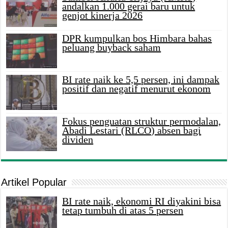
andalkan 1.000 gerai baru untuk
genjot kinerja 2026
DPR kumpulkan bos Himbara bahas
peluang buyback saham
BI rate naik ke 5,5 persen, ini dampak
positif dan negatif menurut ekonom
Fokus penguatan struktur permodalan,
Abadi Lestari (RLCO) absen bagi
dividen
Artikel Popular
BI rate naik, ekonomi RI diyakini bisa
tetap tumbuh di atas 5 persen