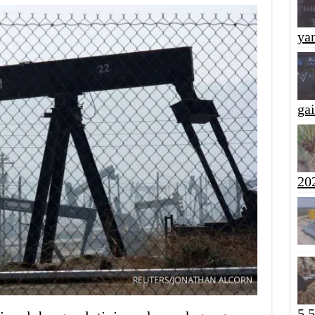
yan
ga
20
5,