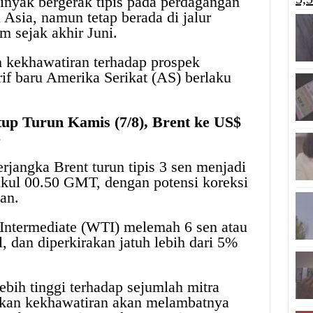
nyak bergerak tipis pada perdagangan
 Asia, namun tetap berada di jalur
 sejak akhir Juni.
h kekhawatiran terhadap prospek
rif baru Amerika Serikat (AS) berlaku
up Turun Kamis (7/8), Brent ke US$
8
rjangka Brent turun tipis 3 sen menjadi
ukul 00.50 GMT, dengan potensi koreksi
an.
Intermediate (WTI) melemah 6 sen atau
, dan diperkirakan jatuh lebih dari 5%
ebih tinggi terhadap sejumlah mitra
kan kekhawatiran akan melambatnya