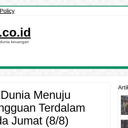
Policy
co.id
 dunia keuangan.
Arti
 Dunia Menuju
ngguan Terdalam
da Jumat (8/8)