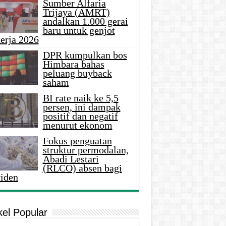
Sumber Alfaria
Trijaya (AMRT)
andalkan 1.000 gerai
baru untuk genjot
erja 2026
DPR kumpulkan bos
Himbara bahas
peluang buyback
saham
BI rate naik ke 5,5
persen, ini dampak
positif dan negatif
menurut ekonom
Fokus penguatan
struktur permodalan,
Abadi Lestari
(RLCO) absen bagi
viden
kel Popular