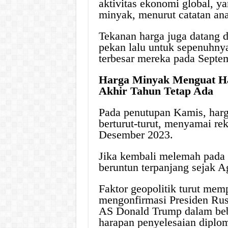
aktivitas ekonomi global, y
minyak, menurut catatan an
Tekanan harga juga datang 
pekan lalu untuk sepenuhny
terbesar mereka pada Septem
Harga Minyak Menguat Har
Akhir Tahun Tetap Ada
Pada penutupan Kamis, harg
berturut-turut, menyamai re
Desember 2023.
Jika kembali melemah pada 
beruntun terpanjang sejak A
Faktor geopolitik turut me
mengonfirmasi Presiden Rus
AS Donald Trump dalam beb
harapan penyelesaian diplom