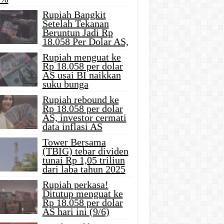
Rupiah Bangkit
Setelah Tekanan
Beruntun Jadi Rp
18.058 Per Dolar AS,
Rupiah menguat ke
Rp 18.058 per dolar
AS usai BI naikkan
suku bunga
Rupiah rebound ke
Rp 18.058 per dolar
AS, investor cermati
data inflasi AS
Tower Bersama
(TBIG) tebar dividen
tunai Rp 1,05 triliun
dari laba tahun 2025
Rupiah perkasa!
Ditutup menguat ke
Rp 18.058 per dolar
AS hari ini (9/6)