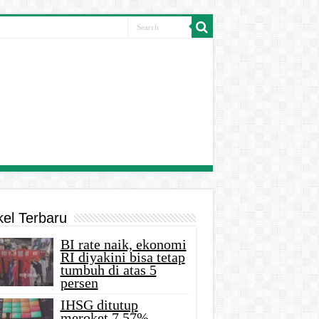
kel Terbaru
BI rate naik, ekonomi
RI diyakini bisa tetap
tumbuh di atas 5
persen
IHSG ditutup
meroket 7,57%,