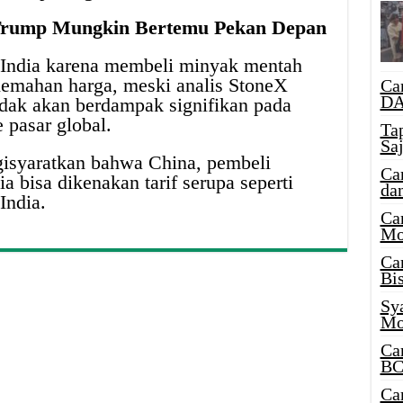
n Trump Mungkin Bertemu Pekan Depan
 India karena membeli minyak mentah
emahan harga, meski analis StoneX
Ca
DA
tidak akan berdampak signifikan pada
 pasar global.
Ta
Sa
isyaratkan bahwa China, pembeli
Ca
 bisa dikenakan tarif serupa seperti
da
India.
Ca
Mo
Ca
Bi
Sy
Mo
Ca
BC
Ca