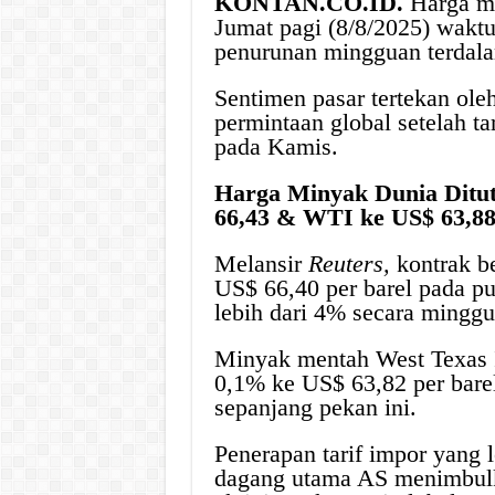
KONTAN.CO.ID.
Harga mi
Jumat pagi (8/8/2025) waktu
penurunan mingguan terdalam
Sentimen pasar tertekan ole
permintaan global setelah ta
pada Kamis.
Harga Minyak Dunia Ditut
66,43 & WTI ke US$ 63,8
Melansir
Reuters,
kontrak be
US$ 66,40 per barel pada p
lebih dari 4% secara minggu
Minyak mentah West Texas 
0,1% ke US$ 63,82 per barel
sepanjang pekan ini.
Penerapan tarif impor yang l
dagang utama AS menimbul