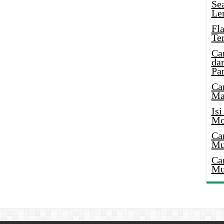
Se
Le
Fl
Te
Ca
dan
Pa
Ca
Ma
Is
Mo
Ca
Mu
Ca
Mu