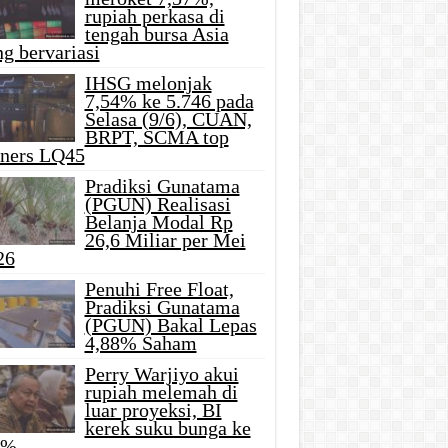
rupiah perkasa di
tengah bursa Asia
g bervariasi
IHSG melonjak
7,54% ke 5.746 pada
Selasa (9/6), CUAN,
BRPT, SCMA top
iners LQ45
Pradiksi Gunatama
(PGUN) Realisasi
Belanja Modal Rp
26,6 Miliar per Mei
26
Penuhi Free Float,
Pradiksi Gunatama
(PGUN) Bakal Lepas
4,88% Saham
Perry Warjiyo akui
rupiah melemah di
luar proyeksi, BI
kerek suku bunga ke
5%