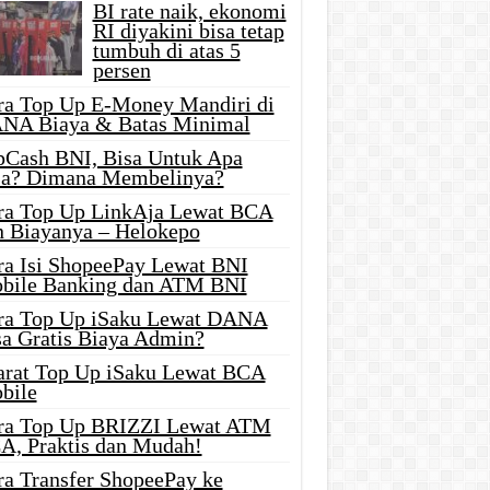
BI rate naik, ekonomi
RI diyakini bisa tetap
tumbuh di atas 5
persen
ra Top Up E-Money Mandiri di
NA Biaya & Batas Minimal
pCash BNI, Bisa Untuk Apa
ja? Dimana Membelinya?
ra Top Up LinkAja Lewat BCA
n Biayanya – Helokepo
ra Isi ShopeePay Lewat BNI
bile Banking dan ATM BNI
ra Top Up iSaku Lewat DANA
sa Gratis Biaya Admin?
arat Top Up iSaku Lewat BCA
bile
ra Top Up BRIZZI Lewat ATM
A, Praktis dan Mudah!
ra Transfer ShopeePay ke