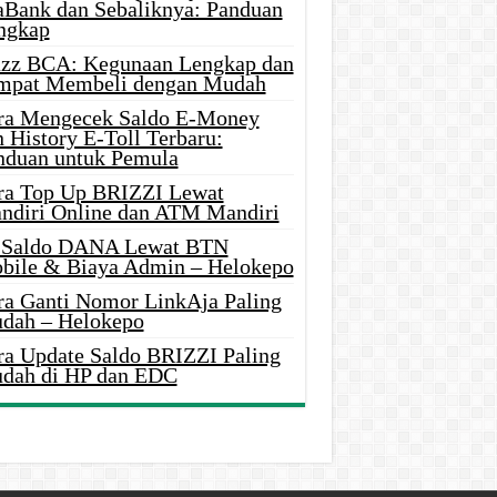
aBank dan Sebaliknya: Panduan
ngkap
azz BCA: Kegunaan Lengkap dan
mpat Membeli dengan Mudah
ra Mengecek Saldo E-Money
 History E-Toll Terbaru:
nduan untuk Pemula
ra Top Up BRIZZI Lewat
ndiri Online dan ATM Mandiri
i Saldo DANA Lewat BTN
bile & Biaya Admin – Helokepo
ra Ganti Nomor LinkAja Paling
dah – Helokepo
ra Update Saldo BRIZZI Paling
dah di HP dan EDC