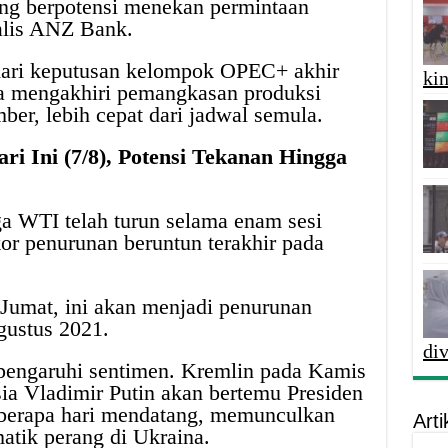
ang berpotensi menekan permintaan
alis ANZ Bank.
dari keputusan kelompok OPEC+ akhir
kin
a mengakhiri pemangkasan produksi
ber, lebih cepat dari jadwal semula.
i Ini (7/8), Potensi Tekanan Hingga
a WTI telah turun selama enam sesi
kor penurunan beruntun terakhir pada
Jumat, ini akan menjadi penurunan
gustus 2021.
di
mpengaruhi sentimen. Kremlin pada Kamis
ia Vladimir Putin akan bertemu Presiden
erapa hari mendatang, memunculkan
Arti
atik perang di Ukraina.