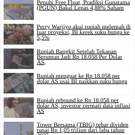
Penuhi Free Float, Pradiksi Gunatama
(PGUN) Bakal Lepas 4,88% Saham
Perry Warjiyo akui rupiah melemah di
luar proyeksi, BI kerek suku bunga ke
5,5%
Rupiah Bangkit Setelah Tekanan
Beruntun Jadi Rp 18.058 Per Dolar
AS,
Rupiah menguat ke Rp 18.058 per
dolar AS usai BI naikkan suku bunga
Rupiah rebound ke Rp 18.058 per
dolar AS, investor cermati data inflasi
AS
Tower Bersama (TBIG) tebar dividen
tunai Rp 1,05 triliun dari laba tahun