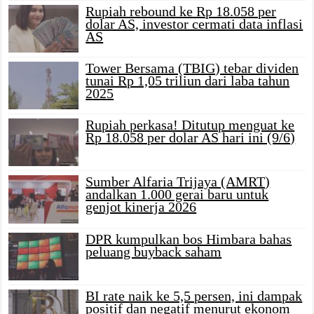
Rupiah rebound ke Rp 18.058 per
dolar AS, investor cermati data inflasi
AS
Tower Bersama (TBIG) tebar dividen
tunai Rp 1,05 triliun dari laba tahun
2025
Rupiah perkasa! Ditutup menguat ke
Rp 18.058 per dolar AS hari ini (9/6)
Sumber Alfaria Trijaya (AMRT)
andalkan 1.000 gerai baru untuk
genjot kinerja 2026
DPR kumpulkan bos Himbara bahas
peluang buyback saham
BI rate naik ke 5,5 persen, ini dampak
positif dan negatif menurut ekonom