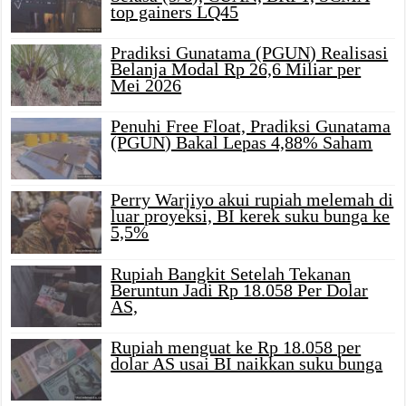
top gainers LQ45
Pradiksi Gunatama (PGUN) Realisasi
Belanja Modal Rp 26,6 Miliar per
Mei 2026
Penuhi Free Float, Pradiksi Gunatama
(PGUN) Bakal Lepas 4,88% Saham
Perry Warjiyo akui rupiah melemah di
luar proyeksi, BI kerek suku bunga ke
5,5%
Rupiah Bangkit Setelah Tekanan
Beruntun Jadi Rp 18.058 Per Dolar
AS,
Rupiah menguat ke Rp 18.058 per
dolar AS usai BI naikkan suku bunga