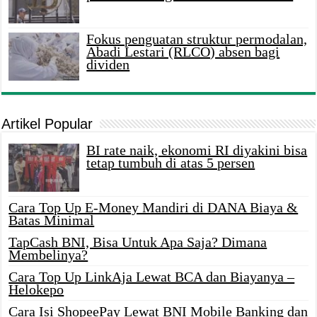
Fokus penguatan struktur permodalan,
Abadi Lestari (RLCO) absen bagi
dividen
Artikel Popular
BI rate naik, ekonomi RI diyakini bisa
tetap tumbuh di atas 5 persen
Cara Top Up E-Money Mandiri di DANA Biaya &
Batas Minimal
TapCash BNI, Bisa Untuk Apa Saja? Dimana
Membelinya?
Cara Top Up LinkAja Lewat BCA dan Biayanya –
Helokepo
Cara Isi ShopeePay Lewat BNI Mobile Banking dan