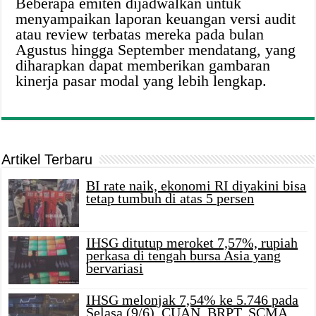
Beberapa emiten dijadwalkan untuk
menyampaikan laporan keuangan versi audit
atau review terbatas mereka pada bulan
Agustus hingga September mendatang, yang
diharapkan dapat memberikan gambaran
kinerja pasar modal yang lebih lengkap.
Artikel Terbaru
BI rate naik, ekonomi RI diyakini bisa
tetap tumbuh di atas 5 persen
IHSG ditutup meroket 7,57%, rupiah
perkasa di tengah bursa Asia yang
bervariasi
IHSG melonjak 7,54% ke 5.746 pada
Selasa (9/6), CUAN, BRPT, SCMA