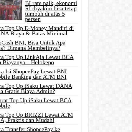
BI rate naik, ekonomi
RI diyakini bisa tetap
tumbuh di atas 5
persen
ra Top Up E-Money Mandiri di
NA Biaya & Batas Minimal
pCash BNI, Bisa Untuk Apa
ja? Dimana Membelinya?
ra Top Up LinkAja Lewat BCA
n Biayanya – Helokepo
ra Isi ShopeePay Lewat BNI
bile Banking dan ATM BNI
ra Top Up iSaku Lewat DANA
sa Gratis Biaya Admin?
arat Top Up iSaku Lewat BCA
bile
ra Top Up BRIZZI Lewat ATM
A, Praktis dan Mudah!
ra Transfer ShopeePay ke