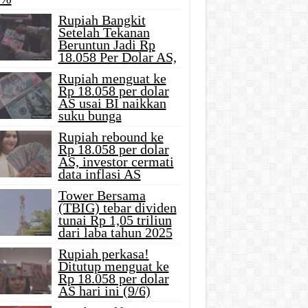
Rupiah Bangkit
Setelah Tekanan
Beruntun Jadi Rp
18.058 Per Dolar AS,
Rupiah menguat ke
Rp 18.058 per dolar
AS usai BI naikkan
suku bunga
Rupiah rebound ke
Rp 18.058 per dolar
AS, investor cermati
data inflasi AS
Tower Bersama
(TBIG) tebar dividen
tunai Rp 1,05 triliun
dari laba tahun 2025
Rupiah perkasa!
Ditutup menguat ke
Rp 18.058 per dolar
AS hari ini (9/6)