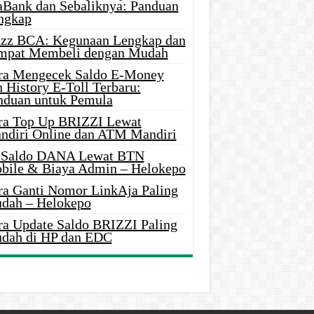
aBank dan Sebaliknya: Panduan
ngkap
azz BCA: Kegunaan Lengkap dan
mpat Membeli dengan Mudah
ra Mengecek Saldo E-Money
 History E-Toll Terbaru:
nduan untuk Pemula
ra Top Up BRIZZI Lewat
ndiri Online dan ATM Mandiri
i Saldo DANA Lewat BTN
bile & Biaya Admin – Helokepo
ra Ganti Nomor LinkAja Paling
dah – Helokepo
ra Update Saldo BRIZZI Paling
dah di HP dan EDC