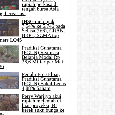
rupiah perkasa di
tengah bursa Asia
g bervariasi
IHSG melonjak
7,54% ke 5.746 pada
Selasa (9/6), CUAN,
BRPT, SCMA top
iners LQ45
Pradiksi Gunatama
(PGUN) Realisasi
Belanja Modal Rp
26,6 Miliar per Mei
26
Penuhi Free Float,
Pradiksi Gunatama
(PGUN) Bakal Lepas
4,88% Saham
Perry Warjiyo akui
rupiah melemah di
luar proyeksi, BI
kerek suku bunga ke
5%