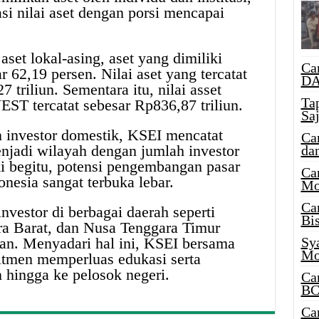
si nilai aset dengan porsi mencapai
set lokal-asing, aset yang dimiliki
Ca
ar 62,19 persen. Nilai aset yang tercatat
DA
triliun. Sementara itu, nilai asset
Ta
ST tercatat sebesar Rp836,87 triliun.
Sa
 investor domestik, KSEI mencatat
Ca
jadi wilayah dengan jumlah investor
da
ski begitu, potensi pengembangan pasar
Ca
onesia sangat terbuka lebar.
Mo
Ca
nvestor di berbagai daerah seperti
Bi
ra Barat, dan Nusa Tenggara Timur
Sy
an. Menyadari hal ini, KSEI bersama
Mo
tmen memperluas edukasi serta
 hingga ke pelosok negeri.
Ca
BC
Ca