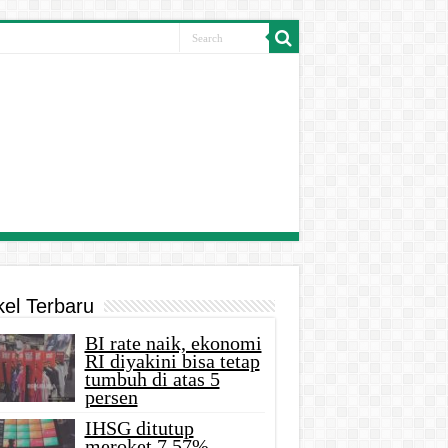
kel Terbaru
BI rate naik, ekonomi
RI diyakini bisa tetap
tumbuh di atas 5
persen
IHSG ditutup
meroket 7,57%,