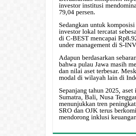
investor institusi mendomina
79,04 persen.
Sedangkan untuk komposisi a
investor lokal tercatat sebes
di C-BEST mencapai Rp8.927 
under management di S-INVE
Adapun berdasarkan sebaran
bahwa pulau Jawa masih men
dan nilai aset terbesar. Me
modal di wilayah lain di Ind
Sepanjang tahun 2025, aset i
Sumatra, Bali, Nusa Tengga
menunjukkan tren peningkat
SRO dan OJK terus berkomi
mendorong inklusi keuangan