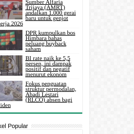
Sumber Alfaria
Trijaya (AMRT)
andalkan 1.000 gerai
baru untuk genjot
erja 2026
DPR kumpulkan bos
Himbara bahas
peluang buyback
saham
BI rate naik ke 5,5
persen, ini dampak
positif dan negatif
menurut ekonom
Fokus penguatan
struktur permodalan,
Abadi Lestari
(RLCO) absen bagi
viden
kel Popular