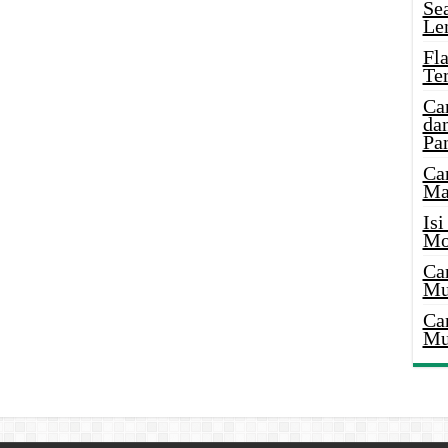
Se
Le
Fl
Te
Ca
dan
Pa
Ca
Ma
Is
Mo
Ca
Mu
Ca
Mu