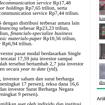
telecommunication service
Rp17,48
tor holdings
Rp7,65 triliun, serta
communication service Rp7,44 triliun.
kin
dengan distribusi terbesar antara lain
financing
sebesar Rp23,23 triliun,
liun,
financials-specialize
business
asic materials-paper
Rp10,56 triliun,
r
Rp6,94 triliun.
nvestor pasar modal berdasarkan Single
 tercatat 17,59 juta investor sampai
ah tersebut bertambah 2,7 juta investor
sen secara
year to date
(ytd).
, investor saham dan surat berharga
di
meningkat 17 persen), reksa dana 16,6
 dan investor Surat Berharga Negara
ningkat 9 persen).
Arti
likan aset oleh individu dan institusi,