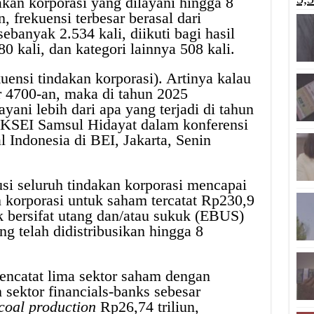
dakan korporasi yang dilayani hingga 8
, frekuensi terbesar berasal dari
banyak 2.534 kali, diikuti bagi hasil
0 kali, dan kategori lainnya 508 kali.
uensi tindakan korporasi). Artinya kalau
r 4700-an, maka di tahun 2025
ani lebih dari apa yang terjadi di tahun
 KSEI Samsul Hidayat dalam konferensi
Indonesia di BEI, Jakarta, Senin
usi seluruh tindakan korporasi mencapai
n korporasi untuk saham tercatat Rp230,9
ek bersifat utang dan/atau sukuk (EBUS)
g telah didistribusikan hingga 8
encatat lima sektor saham dengan
in sektor financials-banks sebesar
coal production
Rp26,74 triliun,