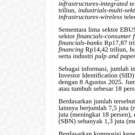
infrastructures-integrated 
triliun,
industrials-multi-sek
infrastructures-wireless
tele
Sementara lima sektor EBUS 
sektor
financials-consumer 
financials-banks
Rp17,87 tri
financing
Rp14,42 triliun,
b
serta industri
pulp and pape
Sebagai informasi, jumlah i
Investor Identification (SID)
dengan 8 Agustus 2025. Juml
atau tumbuh sebesar 18 per
Berdasarkan jumlah tersebut
lainnya berjumlah 7,5 juta (
juta (meningkat 18 persen),
(SBN) sebanyak 1,3 juta (me
Berdasarkan komposisi kepemi