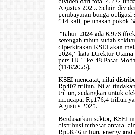
dividen dari total 4.727 tin
Agustus 2025. Selain dividen
pembayaran bunga obligasi se
914 kali, pelunasan pokok 38
“Tahun 2024 ada 6.976 (frek
setengah tahun sudah sekita
diperkirakan KSEI akan melay
2024,” kata Direktur Utama
pers HUT ke-48 Pasar Modal 
(11/8/2025).
KSEI mencatat, nilai distrib
Rp407 triliun. Nilai tindaka
triliun, sedangkan untuk ef
mencapai Rp176,4 triliun yan
Agustus 2025.
Berdasarkan sektor, KSEI m
distribusi terbesar antara la
Rp68,46 triliun, energy and