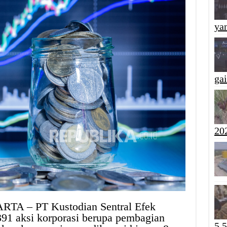
yan
ga
20
ARTA – PT Kustodian Sentral Efek
391 aksi korporasi berupa pembagian
5,