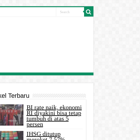
kel Terbaru
BI rate naik, ekonomi
RI diyakini bisa tetap
tumbuh di atas 5
persen
IHSG ditutup
meroket 7,57%,