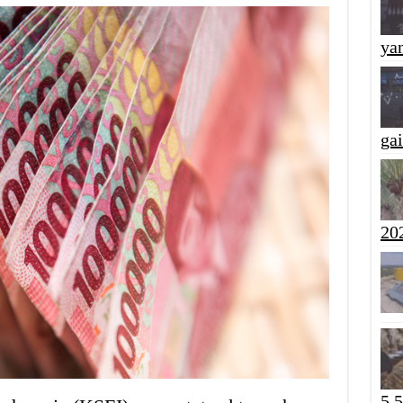
yan
ga
20
5,