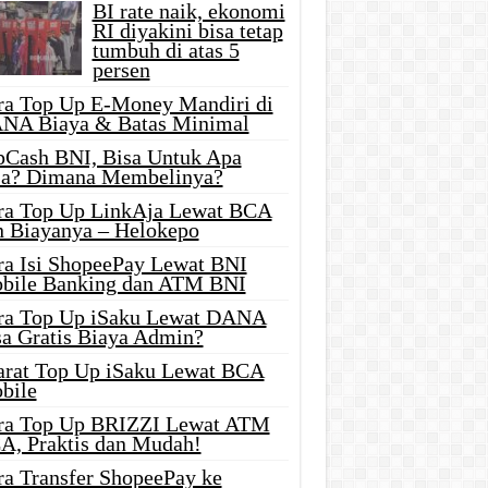
BI rate naik, ekonomi
RI diyakini bisa tetap
tumbuh di atas 5
persen
ra Top Up E-Money Mandiri di
NA Biaya & Batas Minimal
pCash BNI, Bisa Untuk Apa
ja? Dimana Membelinya?
ra Top Up LinkAja Lewat BCA
n Biayanya – Helokepo
ra Isi ShopeePay Lewat BNI
bile Banking dan ATM BNI
ra Top Up iSaku Lewat DANA
sa Gratis Biaya Admin?
arat Top Up iSaku Lewat BCA
bile
ra Top Up BRIZZI Lewat ATM
A, Praktis dan Mudah!
ra Transfer ShopeePay ke