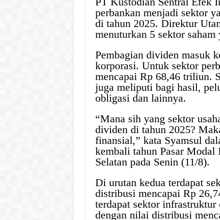
PT Kustodian Sentral Efek 
perbankan menjadi sektor y
di tahun 2025. Direktur Ut
menuturkan 5 sektor saham 
Pembagian dividen masuk ke 
korporasi. Untuk sektor perb
mencapai Rp 68,46 triliun. Se
juga meliputi bagi hasil, p
obligasi dan lainnya.
“Mana sih yang sektor usa
dividen di tahun 2025? Maka
finansial,” kata Syamsul da
kembali tahun Pasar Modal I
Selatan pada Senin (11/8).
Di urutan kedua terdapat sek
distribusi mencapai Rp 26,74
terdapat sektor infrastruktur
dengan nilai distribusi menc