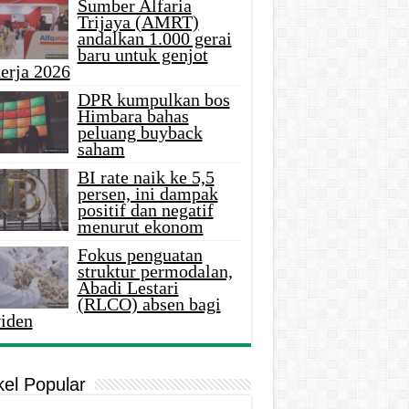
Sumber Alfaria
Trijaya (AMRT)
andalkan 1.000 gerai
baru untuk genjot
erja 2026
DPR kumpulkan bos
Himbara bahas
peluang buyback
saham
BI rate naik ke 5,5
persen, ini dampak
positif dan negatif
menurut ekonom
Fokus penguatan
struktur permodalan,
Abadi Lestari
(RLCO) absen bagi
viden
kel Popular