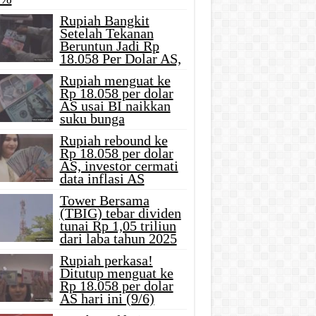
Rupiah Bangkit
Setelah Tekanan
Beruntun Jadi Rp
18.058 Per Dolar AS,
Rupiah menguat ke
Rp 18.058 per dolar
AS usai BI naikkan
suku bunga
Rupiah rebound ke
Rp 18.058 per dolar
AS, investor cermati
data inflasi AS
Tower Bersama
(TBIG) tebar dividen
tunai Rp 1,05 triliun
dari laba tahun 2025
Rupiah perkasa!
Ditutup menguat ke
Rp 18.058 per dolar
AS hari ini (9/6)