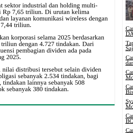
 sektor industrial dan holding multi-
i Rp 7,65 triliun. Di urutan kelima
r dan layanan komunikasi wireless dengan
7,44 triliun.
Ca
DA
dakan korporasi selama 2025 berdasarkan
Ta
triliun dengan 4.727 tindakan. Dari
Sa
ekuensi pembagian dividen ada pada
ng 2025.
Ca
da
lai distribusi tersebut selain dividen
Ca
ligasi sebanyak 2.534 tindakan, bagi
Mo
, tindakan lainnya sebanyak 508
Ca
ok sebanyak 380 tindakan.
Bi
Sy
Mo
Ca
BC
Ca