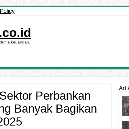
Policy
co.id
 dunia keuangan.
Arti
Sektor Perbankan
ing Banyak Bagikan
2025