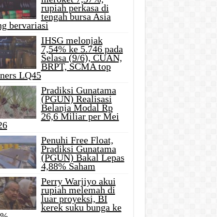
rupiah perkasa di
tengah bursa Asia
g bervariasi
IHSG melonjak
7,54% ke 5.746 pada
Selasa (9/6), CUAN,
BRPT, SCMA top
iners LQ45
Pradiksi Gunatama
(PGUN) Realisasi
Belanja Modal Rp
26,6 Miliar per Mei
26
Penuhi Free Float,
Pradiksi Gunatama
(PGUN) Bakal Lepas
4,88% Saham
Perry Warjiyo akui
rupiah melemah di
luar proyeksi, BI
kerek suku bunga ke
5%