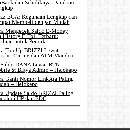
aBank dan Sebaliknya: Panduan
ngkap
azz BCA: Kegunaan Lengkap dan
mpat Membeli dengan Mudah
ra Mengecek Saldo E-Money
 History E-Toll Terbaru:
nduan untuk Pemula
ra Top Up BRIZZI Lewat
ndiri Online dan ATM Mandiri
i Saldo DANA Lewat BTN
bile & Biaya Admin – Helokepo
ra Ganti Nomor LinkAja Paling
dah – Helokepo
ra Update Saldo BRIZZI Paling
dah di HP dan EDC