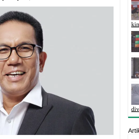
kin
di
Arti