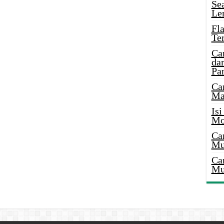
Se
Le
Fl
Te
Ca
dan
Pa
Ca
Ma
Is
Mo
Ca
Mu
Ca
Mu