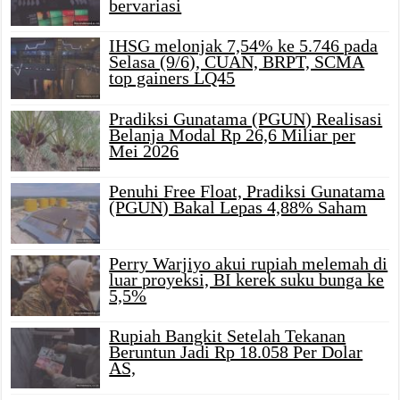
bervariasi
IHSG melonjak 7,54% ke 5.746 pada
Selasa (9/6), CUAN, BRPT, SCMA
top gainers LQ45
Pradiksi Gunatama (PGUN) Realisasi
Belanja Modal Rp 26,6 Miliar per
Mei 2026
Penuhi Free Float, Pradiksi Gunatama
(PGUN) Bakal Lepas 4,88% Saham
Perry Warjiyo akui rupiah melemah di
luar proyeksi, BI kerek suku bunga ke
5,5%
Rupiah Bangkit Setelah Tekanan
Beruntun Jadi Rp 18.058 Per Dolar
AS,