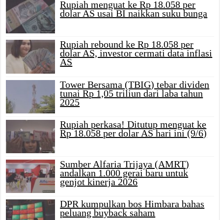
Rupiah menguat ke Rp 18.058 per
dolar AS usai BI naikkan suku bunga
Rupiah rebound ke Rp 18.058 per
dolar AS, investor cermati data inflasi
AS
Tower Bersama (TBIG) tebar dividen
tunai Rp 1,05 triliun dari laba tahun
2025
Rupiah perkasa! Ditutup menguat ke
Rp 18.058 per dolar AS hari ini (9/6)
Sumber Alfaria Trijaya (AMRT)
andalkan 1.000 gerai baru untuk
genjot kinerja 2026
DPR kumpulkan bos Himbara bahas
peluang buyback saham