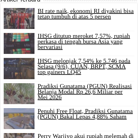
BI rate naik, ekonomi RI diyakini bisa
tetap tumbuh di atas 5 persen
IHSG ditutup meroket 7,57%, rupiah
perkasa di tengah bursa Asia yang
bervariasi
IHSG melonjak 7,54% ke 5.746 pada
Selasa (9/6), CUAN, BRPT, SCMA
top gainers LQ45
Pradiksi Gunatama (PGUN) Realisasi
Belanja Modal Rp 26,6 Miliar per
Mei 2026
Penuhi Free Float, Pradiksi Gunatama
(PGUN) Bakal Lepas 4,88% Saham
Perry Warjiyo akui rupiah melemah di