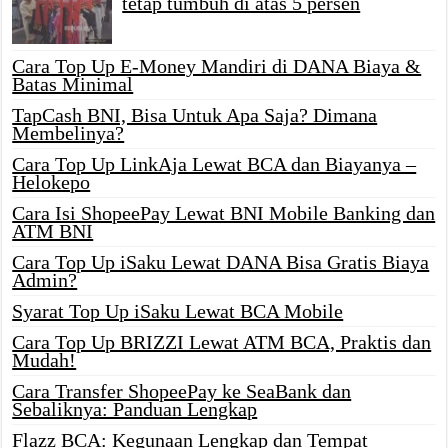
tetap tumbuh di atas 5 persen
Cara Top Up E-Money Mandiri di DANA Biaya &
Batas Minimal
TapCash BNI, Bisa Untuk Apa Saja? Dimana
Membelinya?
Cara Top Up LinkAja Lewat BCA dan Biayanya –
Helokepo
Cara Isi ShopeePay Lewat BNI Mobile Banking dan
ATM BNI
Cara Top Up iSaku Lewat DANA Bisa Gratis Biaya
Admin?
Syarat Top Up iSaku Lewat BCA Mobile
Cara Top Up BRIZZI Lewat ATM BCA, Praktis dan
Mudah!
Cara Transfer ShopeePay ke SeaBank dan
Sebaliknya: Panduan Lengkap
Flazz BCA: Kegunaan Lengkap dan Tempat