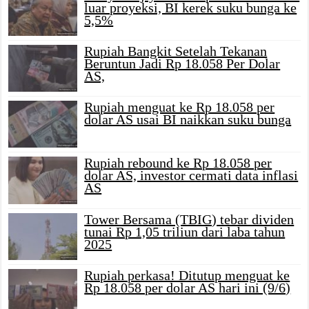
luar proyeksi, BI kerek suku bunga ke
5,5%
Rupiah Bangkit Setelah Tekanan
Beruntun Jadi Rp 18.058 Per Dolar
AS,
Rupiah menguat ke Rp 18.058 per
dolar AS usai BI naikkan suku bunga
Rupiah rebound ke Rp 18.058 per
dolar AS, investor cermati data inflasi
AS
Tower Bersama (TBIG) tebar dividen
tunai Rp 1,05 triliun dari laba tahun
2025
Rupiah perkasa! Ditutup menguat ke
Rp 18.058 per dolar AS hari ini (9/6)