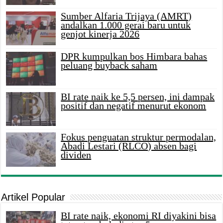
Sumber Alfaria Trijaya (AMRT)
andalkan 1.000 gerai baru untuk
genjot kinerja 2026
DPR kumpulkan bos Himbara bahas
peluang buyback saham
BI rate naik ke 5,5 persen, ini dampak
positif dan negatif menurut ekonom
Fokus penguatan struktur permodalan,
Abadi Lestari (RLCO) absen bagi
dividen
Artikel Popular
BI rate naik, ekonomi RI diyakini bisa