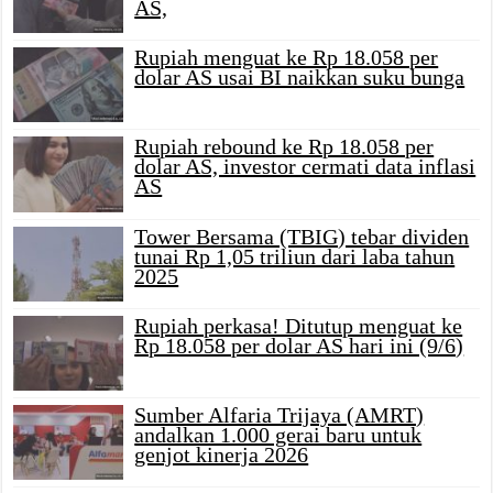
AS,
Rupiah menguat ke Rp 18.058 per
dolar AS usai BI naikkan suku bunga
Rupiah rebound ke Rp 18.058 per
dolar AS, investor cermati data inflasi
AS
Tower Bersama (TBIG) tebar dividen
tunai Rp 1,05 triliun dari laba tahun
2025
Rupiah perkasa! Ditutup menguat ke
Rp 18.058 per dolar AS hari ini (9/6)
Sumber Alfaria Trijaya (AMRT)
andalkan 1.000 gerai baru untuk
genjot kinerja 2026