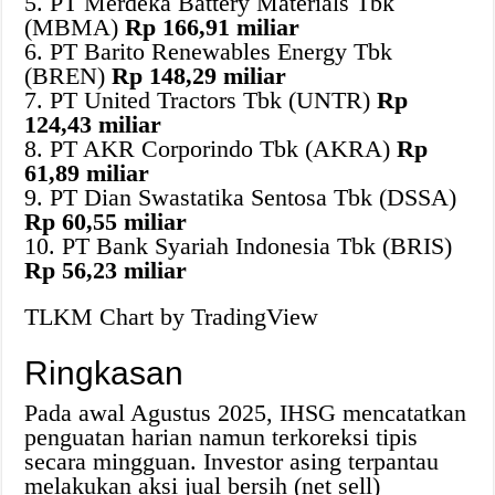
5. PT Merdeka Battery Materials Tbk
(MBMA)
Rp 166,91 miliar
6. PT Barito Renewables Energy Tbk
(BREN)
Rp 148,29 miliar
7. PT United Tractors Tbk (UNTR)
Rp
124,43 miliar
8. PT AKR Corporindo Tbk (AKRA)
Rp
61,89 miliar
9. PT Dian Swastatika Sentosa Tbk (DSSA)
Rp 60,55 miliar
10. PT Bank Syariah Indonesia Tbk (BRIS)
Rp 56,23 miliar
TLKM Chart by TradingView
Ringkasan
Pada awal Agustus 2025, IHSG mencatatkan
penguatan harian namun terkoreksi tipis
secara mingguan. Investor asing terpantau
melakukan aksi jual bersih (net sell)