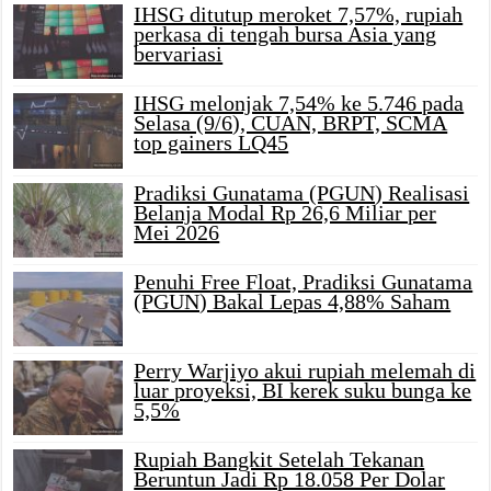
IHSG ditutup meroket 7,57%, rupiah
perkasa di tengah bursa Asia yang
bervariasi
IHSG melonjak 7,54% ke 5.746 pada
Selasa (9/6), CUAN, BRPT, SCMA
top gainers LQ45
Pradiksi Gunatama (PGUN) Realisasi
Belanja Modal Rp 26,6 Miliar per
Mei 2026
Penuhi Free Float, Pradiksi Gunatama
(PGUN) Bakal Lepas 4,88% Saham
Perry Warjiyo akui rupiah melemah di
luar proyeksi, BI kerek suku bunga ke
5,5%
Rupiah Bangkit Setelah Tekanan
Beruntun Jadi Rp 18.058 Per Dolar