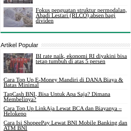
Fokus penguatan struktur permodalan,
Abadi Lestari (RLCO) absen bagi
dividen
Artikel Popular
BI rate naik, ekonomi RI diyakini bisa
tetap tumbuh di atas 5 persen
Cara Top Up E-Money Mandiri di DANA Biaya &
Batas Minimal
TapCash BNI, Bisa Untuk Apa Saja? Dimana
Membelinya?
Cara Top Up LinkAja Lewat BCA dan Biayanya –
Helokepo
Cara Isi ShopeePay Lewat BNI Mobile Banking dan
ATM BNI