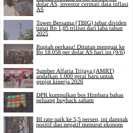
dolar AS, investor cermati data inflasi
AS
Tower Bersama (TBIG) tebar dividen
tunai Rp 1,05 triliun dari laba tahun
2025
Rupiah perkasa! Ditutup menguat ke
Rp 18.058 per dolar AS hari ini (9/6)
Sumber Alfaria Trijaya (AMRT)
andalkan 1.000 gerai baru untuk
genjot kinerja 2026
DPR kumpulkan bos Himbara bahas
peluang buyback saham
BI rate naik ke 5,5 persen, ini dampak
positif dan negatif menurut ekonom