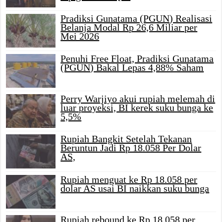
Pradiksi Gunatama (PGUN) Realisasi
Belanja Modal Rp 26,6 Miliar per
Mei 2026
Penuhi Free Float, Pradiksi Gunatama
(PGUN) Bakal Lepas 4,88% Saham
Perry Warjiyo akui rupiah melemah di
luar proyeksi, BI kerek suku bunga ke
5,5%
Rupiah Bangkit Setelah Tekanan
Beruntun Jadi Rp 18.058 Per Dolar
AS,
Rupiah menguat ke Rp 18.058 per
dolar AS usai BI naikkan suku bunga
Rupiah rebound ke Rp 18.058 per