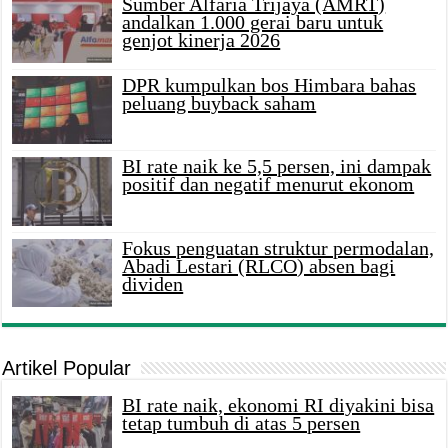
Sumber Alfaria Trijaya (AMRT)
andalkan 1.000 gerai baru untuk
genjot kinerja 2026
DPR kumpulkan bos Himbara bahas
peluang buyback saham
BI rate naik ke 5,5 persen, ini dampak
positif dan negatif menurut ekonom
Fokus penguatan struktur permodalan,
Abadi Lestari (RLCO) absen bagi
dividen
Artikel Popular
BI rate naik, ekonomi RI diyakini bisa
tetap tumbuh di atas 5 persen