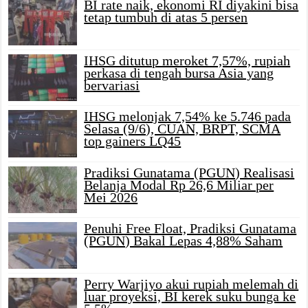
BI rate naik, ekonomi RI diyakini bisa
tetap tumbuh di atas 5 persen
IHSG ditutup meroket 7,57%, rupiah
perkasa di tengah bursa Asia yang
bervariasi
IHSG melonjak 7,54% ke 5.746 pada
Selasa (9/6), CUAN, BRPT, SCMA
top gainers LQ45
Pradiksi Gunatama (PGUN) Realisasi
Belanja Modal Rp 26,6 Miliar per
Mei 2026
Penuhi Free Float, Pradiksi Gunatama
(PGUN) Bakal Lepas 4,88% Saham
Perry Warjiyo akui rupiah melemah di
luar proyeksi, BI kerek suku bunga ke