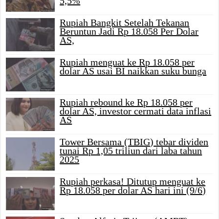
5,5%
Rupiah Bangkit Setelah Tekanan
Beruntun Jadi Rp 18.058 Per Dolar
AS,
Rupiah menguat ke Rp 18.058 per
dolar AS usai BI naikkan suku bunga
Rupiah rebound ke Rp 18.058 per
dolar AS, investor cermati data inflasi
AS
Tower Bersama (TBIG) tebar dividen
tunai Rp 1,05 triliun dari laba tahun
2025
Rupiah perkasa! Ditutup menguat ke
Rp 18.058 per dolar AS hari ini (9/6)