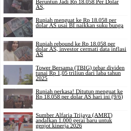
Beruntun Jadi Rp 18.058 Per Dolar
AS,
Rupiah menguat ke Rp 18.058 per
dolar AS usai BI naikkan suku bunga
Rupiah rebound ke Rp 18.058 per
dolar AS, investor cermati data inflasi
AS
Tower Bersama (TBIG) tebar dividen
tunai Rp 1,05 triliun dari laba tahun
2025
Rupiah perkasa! Ditutup menguat ke
Rp 18.058 per dolar AS hari ini (9/6)
Sumber Alfaria Trijaya (AMRT)
andalkan 1.000 gerai baru untuk
genjot kinerja 2026