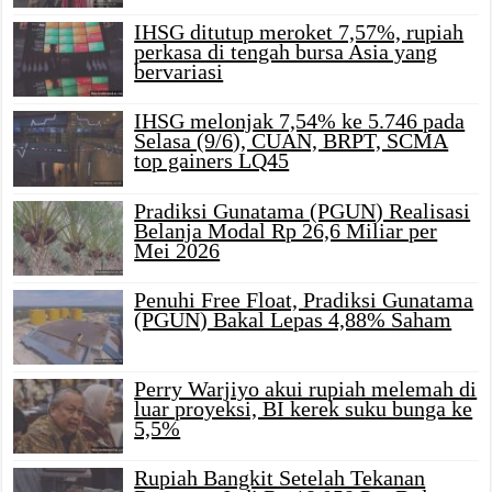
IHSG ditutup meroket 7,57%, rupiah
perkasa di tengah bursa Asia yang
bervariasi
IHSG melonjak 7,54% ke 5.746 pada
Selasa (9/6), CUAN, BRPT, SCMA
top gainers LQ45
Pradiksi Gunatama (PGUN) Realisasi
Belanja Modal Rp 26,6 Miliar per
Mei 2026
Penuhi Free Float, Pradiksi Gunatama
(PGUN) Bakal Lepas 4,88% Saham
Perry Warjiyo akui rupiah melemah di
luar proyeksi, BI kerek suku bunga ke
5,5%
Rupiah Bangkit Setelah Tekanan