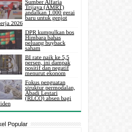
Sumber Alfaria
Trijaya (AMRT)
andalkan 1.000 gerai
baru untuk genjot
erja 2026
DPR kumpulkan bos
Himbara bahas
peluang buyback
saham
BI rate naik ke 5,5
persen, ini dampak
positif dan negatif
menurut ekonom
Fokus penguatan
struktur permodalan,
Abadi Lestari
(RLCO) absen bagi
viden
kel Popular