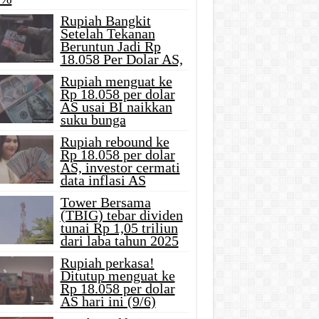
Rupiah Bangkit
Setelah Tekanan
Beruntun Jadi Rp
18.058 Per Dolar AS,
Rupiah menguat ke
Rp 18.058 per dolar
AS usai BI naikkan
suku bunga
Rupiah rebound ke
Rp 18.058 per dolar
AS, investor cermati
data inflasi AS
Tower Bersama
(TBIG) tebar dividen
tunai Rp 1,05 triliun
dari laba tahun 2025
Rupiah perkasa!
Ditutup menguat ke
Rp 18.058 per dolar
AS hari ini (9/6)