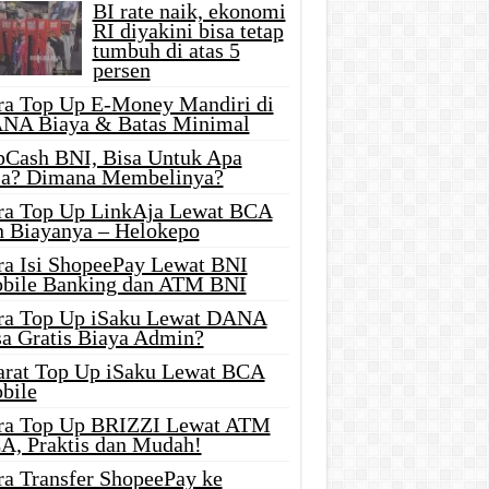
BI rate naik, ekonomi
RI diyakini bisa tetap
tumbuh di atas 5
persen
ra Top Up E-Money Mandiri di
NA Biaya & Batas Minimal
pCash BNI, Bisa Untuk Apa
ja? Dimana Membelinya?
ra Top Up LinkAja Lewat BCA
n Biayanya – Helokepo
ra Isi ShopeePay Lewat BNI
bile Banking dan ATM BNI
ra Top Up iSaku Lewat DANA
sa Gratis Biaya Admin?
arat Top Up iSaku Lewat BCA
bile
ra Top Up BRIZZI Lewat ATM
A, Praktis dan Mudah!
ra Transfer ShopeePay ke