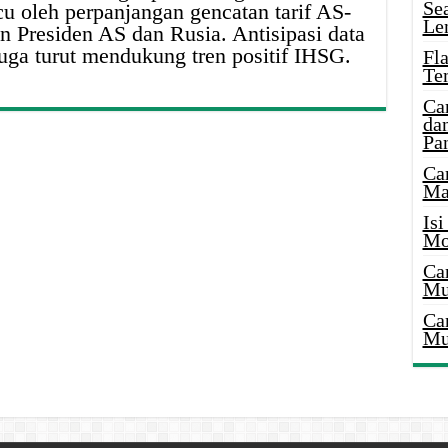
Se
cu oleh perpanjangan gencatan tarif AS-
Le
 Presiden AS dan Rusia. Antisipasi data
juga turut mendukung tren positif IHSG.
Fl
Te
Ca
dan
Pa
Ca
Ma
Is
Mo
Ca
Mu
Ca
Mu