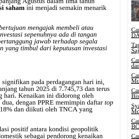
panjang Agustus dalam lima tahun
si saham
ini menjadi semakin menarik
ak bertujuan mengajak membeli atau
Ca
nvestasi sepenuhnya ada di tangan
DA
bertanggung jawab terhadap segala
Ta
 yang timbul dari keputusan investasi
Sa
Ca
da
Ca
Mo
ignifikan pada perdagangan hari ini,
anjang tahun 2025 di 7.745,73 dan terus
Ca
g hari. Kenaikan ini didorong oleh
Bi
s dua, dengan PPRE memimpin daftar
top
Sy
,18% dan diikuti oleh TNCA yang
Mo
Ca
BC
asi positif antara kondisi geopolitik
domestik sebagai pendorong kenaikan
Ca