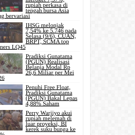
rupiah perkasa di
tengah bursa Asia
g bervariasi
IHSG melonjak
7,54% ke 5.746 pada
Selasa (9/6), CUAN,
BRPT, SCMA top
iners LQ45
Pradiksi Gunatama
(PGUN) Realisasi
Belanja Modal Rp
26,6 Miliar per Mei
26
Penuhi Free Float,
Pradiksi Gunatama
(PGUN) Bakal Lepas
4,88% Saham
Perry Warjiyo akui
rupiah melemah di
luar proyeksi, BI
kerek suku bunga ke
5%