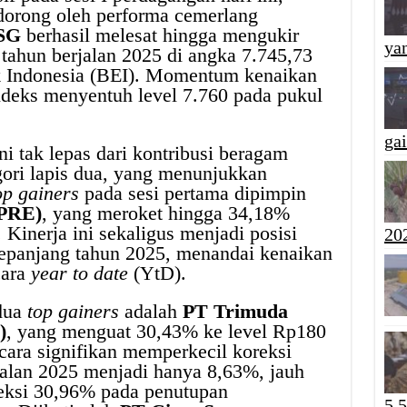
idorong oleh performa cemerlang
SG
berhasil melesat hingga mengukir
yan
 tahun berjalan 2025 di angka 7.745,73
k Indonesia (BEI). Momentum kenaikan
 indeks menyentuh level 7.760 pada pukul
ga
ni tak lepas dari kontribusi beragam
gori lapis dua, yang menunjukkan
op gainers
pada sesi pertama dipimpin
PPRE)
, yang meroket hingga 34,18%
Kinerja ini sekaligus menjadi posisi
20
epanjang tahun 2025, menandai kenaikan
cara
year to date
(YtD).
edua
top gainers
adalah
PT Trimuda
)
, yang menguat 30,43% ke level Rp180
ecara signifikan memperkecil koreksi
alan 2025 menjadi hanya 8,63%, jauh
reksi 30,96% pada penutupan
5,