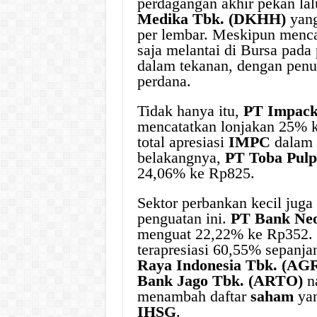
perdagangan akhir pekan lal
Medika Tbk. (DKHH)
yang
per lembar. Meskipun mencat
saja melantai di Bursa pada
dalam tekanan, dengan penu
perdana.
Tidak hanya itu,
PT Impack
mencatatkan lonjakan 25% k
total apresiasi
IMPC
dalam 
belakangnya,
PT Toba Pulp
24,06% ke Rp825.
Sektor perbankan kecil juga 
penguatan ini.
PT Bank Ne
menguat 22,22% ke Rp352. B
terapresiasi 60,55% sepanjan
Raya Indonesia Tbk. (AG
Bank Jago Tbk. (ARTO)
na
menambah daftar
saham
yan
IHSG
.