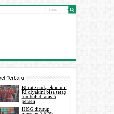
kel Terbaru
BI rate naik, ekonomi
RI diyakini bisa tetap
tumbuh di atas 5
persen
IHSG ditutup
meroket 7,57%,