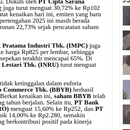
u. Diikuti oleh
PT Cipta Sarana
 juga turut menguat 30,72% ke Rp102
at kenaikan hari ini, emiten yang baru
 pertengahan 2025 ini masih berada
runan 22,73% sejak pencatatan saham
 Pratama Industri Tbk. (IMPC)
juga
e harga Rp825 per lembar, sehingga
sepekan terakhir mencapai 65%. Di
 Lestari Tbk. (INRU)
turut menguat
tidak ketinggalan dalam euforia
o Commerce Tbk. (BBYB)
berhasil
erkat kenaikan ini,
saham BBYB
telah
g tahun berjalan. Selain itu,
PT Bank
RO)
menguat 15,60% ke Rp252, dan
PT
ik 14,00% ke Rp2.280, semakin
g berkontribusi positif pada kinerja