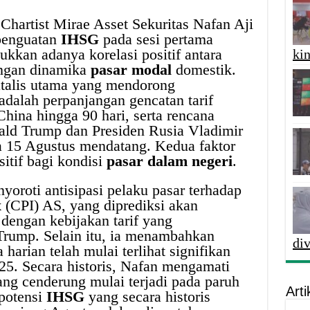
 Chartist Mirae Asset Sekuritas Nafan Aji
penguatan
IHSG
pada sesi pertama
ukkan adanya korelasi positif antara
kin
engan dinamika
pasar modal
domestik.
talis utama yang mendorong
 adalah perpanjangan gencatan tarif
China hingga 90 hari, serta rencana
ld Trump dan Presiden Rusia Vladimir
a 15 Agustus mendatang. Kedua faktor
itif bagi kondisi
pasar dalam negeri
.
yoroti antisipasi pelaku pasar terhadap
x
(CPI) AS, yang diprediksi akan
dengan kebijakan tarif yang
Trump. Selain itu, ia menambahkan
di
 harian telah mulai terlihat signifikan
5. Secara historis, Nafan mengamati
g cenderung mulai terjadi pada paruh
Arti
 potensi
IHSG
yang secara historis