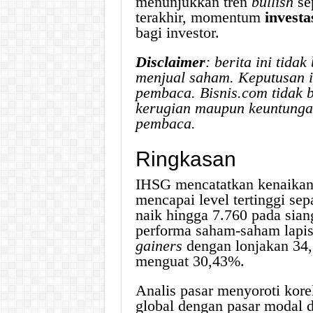
menunjukkan tren
bullish
se
terakhir, momentum
investa
bagi investor.
Disclaimer
: berita ini tid
menjual saham. Keputusan i
pembaca. Bisnis.com tidak 
kerugian maupun keuntungan
pembaca.
Ringkasan
IHSG mencatatkan kenaikan s
mencapai level tertinggi sep
naik hingga 7.760 pada sian
performa saham-saham lapi
gainers
dengan lonjakan 34
menguat 30,43%.
Analis pasar menyoroti korel
global dengan pasar modal 