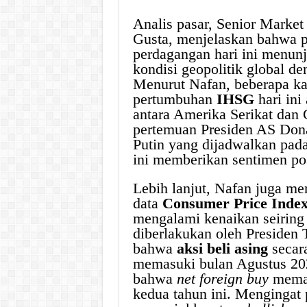
Analis pasar, Senior Market
Gusta, menjelaskan bahwa 
perdagangan hari ini menunj
kondisi geopolitik global d
Menurut Nafan, beberapa ka
pertumbuhan
IHSG
hari ini
antara Amerika Serikat dan 
pertemuan Presiden AS Dona
Putin yang dijadwalkan pad
ini memberikan sentimen pos
Lebih lanjut, Nafan juga men
data
Consumer Price Inde
mengalami kenaikan seiring 
diberlakukan oleh Presiden 
bahwa
aksi beli asing
secara
memasuki bulan Agustus 202
bahwa
net foreign buy
meman
kedua tahun ini. Mengingat