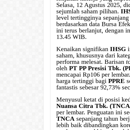
Selasa, 12 Agustus 2025, d
sejumlah saham pilihan.
IH
level tertingginya sepanjang
berdasarkan data Bursa Efe
ini terus berlanjut, dengan
13.45 WIB.
Kenaikan signifikan
IHSG
i
saham, khususnya dari kate
performa melesat. Barisan
t
oleh
PT PP Presisi Tbk. (
mencapai Rp106 per lembar. 
harga tertinggi bagi
PPRE
s
fantastis sebesar 92,73% se
Menyusul ketat di posisi k
Nuansa Citra Tbk. (TNCA
per lembar. Penguatan ini s
TNCA
sepanjang tahun berj
lebih baik dibandingkan ko