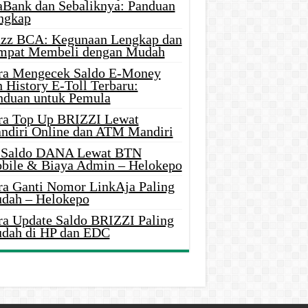
aBank dan Sebaliknya: Panduan
ngkap
azz BCA: Kegunaan Lengkap dan
mpat Membeli dengan Mudah
ra Mengecek Saldo E-Money
 History E-Toll Terbaru:
nduan untuk Pemula
ra Top Up BRIZZI Lewat
ndiri Online dan ATM Mandiri
i Saldo DANA Lewat BTN
bile & Biaya Admin – Helokepo
ra Ganti Nomor LinkAja Paling
dah – Helokepo
ra Update Saldo BRIZZI Paling
dah di HP dan EDC