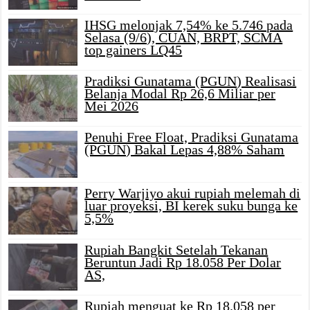
IHSG melonjak 7,54% ke 5.746 pada
Selasa (9/6), CUAN, BRPT, SCMA
top gainers LQ45
Pradiksi Gunatama (PGUN) Realisasi
Belanja Modal Rp 26,6 Miliar per
Mei 2026
Penuhi Free Float, Pradiksi Gunatama
(PGUN) Bakal Lepas 4,88% Saham
Perry Warjiyo akui rupiah melemah di
luar proyeksi, BI kerek suku bunga ke
5,5%
Rupiah Bangkit Setelah Tekanan
Beruntun Jadi Rp 18.058 Per Dolar
AS,
Rupiah menguat ke Rp 18.058 per