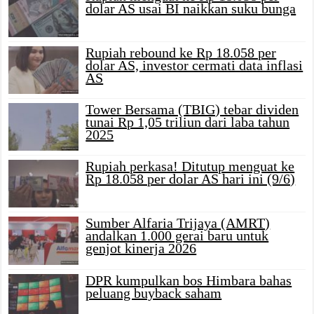
dolar AS usai BI naikkan suku bunga
Rupiah rebound ke Rp 18.058 per
dolar AS, investor cermati data inflasi
AS
Tower Bersama (TBIG) tebar dividen
tunai Rp 1,05 triliun dari laba tahun
2025
Rupiah perkasa! Ditutup menguat ke
Rp 18.058 per dolar AS hari ini (9/6)
Sumber Alfaria Trijaya (AMRT)
andalkan 1.000 gerai baru untuk
genjot kinerja 2026
DPR kumpulkan bos Himbara bahas
peluang buyback saham