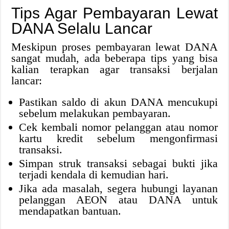
Tips Agar Pembayaran Lewat
DANA Selalu Lancar
Meskipun proses pembayaran lewat DANA
sangat mudah, ada beberapa tips yang bisa
kalian terapkan agar transaksi berjalan
lancar:
Pastikan saldo di akun DANA mencukupi
sebelum melakukan pembayaran.
Cek kembali nomor pelanggan atau nomor
kartu kredit sebelum mengonfirmasi
transaksi.
Simpan struk transaksi sebagai bukti jika
terjadi kendala di kemudian hari.
Jika ada masalah, segera hubungi layanan
pelanggan AEON atau DANA untuk
mendapatkan bantuan.