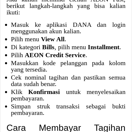
berikut langkah-langkah yang bisa kalian
ikuti:
Masuk ke aplikasi DANA dan login
menggunakan akun kalian.
Pilih menu
View All
.
Di kategori
Bills
, pilih menu
Installment
.
Pilih
AEON Credit Service
.
Masukkan kode pelanggan pada kolom
yang tersedia.
Cek nominal tagihan dan pastikan semua
data sudah benar.
Klik
Konfirmasi
untuk menyelesaikan
pembayaran.
Simpan struk transaksi sebagai bukti
pembayaran.
Cara Membayar Tagihan