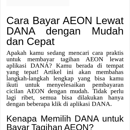
Cara Bayar AEON Lewat
DANA dengan Mudah
dan Cepat
Apakah kamu sedang mencari cara praktis
untuk membayar tagihan AEON lewat
aplikasi DANA? Kamu berada di tempat
yang tepat! Artikel ini akan membahas
langkah-langkah lengkap yang bisa kamu
ikuti untuk menyelesaikan pembayaran
cicilan AEON dengan mudah. Tidak perlu
lagi ribet, semua bisa dilakukan hanya
dengan beberapa klik di aplikasi DANA.
Kenapa Memilih DANA untuk
Bayar Tagihan AEON?